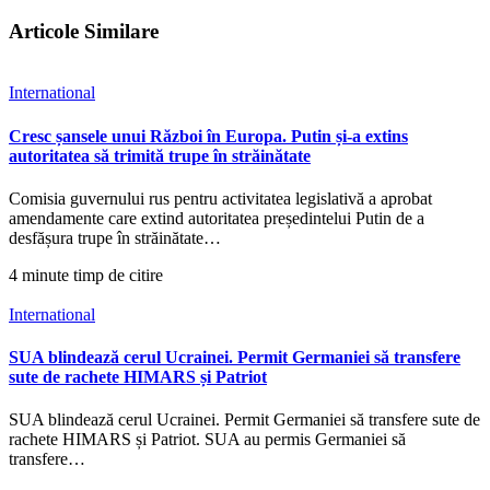
Articole Similare
International
Cresc șansele unui Război în Europa. Putin și-a extins
autoritatea să trimită trupe în străinătate
Comisia guvernului rus pentru activitatea legislativă a aprobat
amendamente care extind autoritatea președintelui Putin de a
desfășura trupe în străinătate…
4 minute timp de citire
International
SUA blindează cerul Ucrainei. Permit Germaniei să transfere
sute de rachete HIMARS și Patriot
SUA blindează cerul Ucrainei. Permit Germaniei să transfere sute de
rachete HIMARS și Patriot. SUA au permis Germaniei să
transfere…