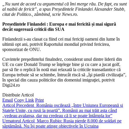
„Nu sunt de acord cu argumentul că îmi merge rău. De fapt, eu sunt
al naibii de fericit”, a spus Președintele Finlandei Alexander Stubb,
citat de Politico., zâmbind, scrie News.ro.
Președintele Finlandei : Europa e mai fericită și mai sigură
decât sugerează criticii din SUA
Finlandezii s-au clasat ca fiind cei mai fericiţi oameni din lume în
ultimii opt ani, potrivit Raportului mondial privind fericirea,
sponsorizat de ONU.
Cuvintele preşedintelui finalndez, considerat unul dintre liderii din
UE cu care Donald Trump se înţelege bine şi cu care a jucat golf,
par să fie o replică în notă mai relaxată la criticile transatlantice că
Europa trebuie să se schimbe, întrucât riscă să „îşi piardă civilizaţia”,
în special din cauza politicilor din domeniul imigraţiei, potrivit
Digi24.ro
Distribuie Articol
Email
Copy Link
Print
Articol Precedent
România oscilează „între Uniunea Europeană şi
Statele Unite, cu ruşii la poartă”. Românii au mai trăit asta când
„vedeau avalanşa, dar nu credeau că li se poate întâmpla lor”
Urmatorul Articol
Marco Rubio: Rusia pierde 8.000 de soldați pe
săptămână. Nu își poate atinge obiectivele în Ucraina