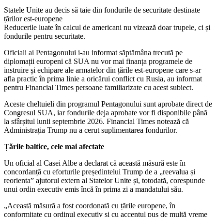
Statele Unite au decis să taie din fondurile de securitate destinate
țărilor est-europene
Reducerile luate în calcul de americani nu vizează doar trupele, ci și
fondurile pentru securitate.
Oficiali ai Pentagonului i-au informat săptămâna trecută pe
diplomații europeni că SUA nu vor mai finanța programele de
instruire și echipare ale armatelor din țările est-europene care s-ar
afla practic în prima linie a oricărui conflict cu Rusia, au informat
pentru Financial Times persoane familiarizate cu acest subiect.
Aceste cheltuieli din programul Pentagonului sunt aprobate direct de
Congresul SUA, iar fondurile deja aprobate vor fi disponibile până
la sfârșitul lunii septembrie 2026. Financial Times notează că
Administrația Trump nu a cerut suplimentarea fondurilor.
Țările baltice, cele mai afectate
Un oficial al Casei Albe a declarat că această măsură este în
concordanță cu eforturile președintelui Trump de a „reevalua și
reorienta” ajutorul extern al Statelor Unite și, totodată, corespunde
unui ordin executiv emis încă în prima zi a mandatului său.
„Această măsură a fost coordonată cu țările europene, în
conformitate cu ordinul executiv și cu accentul pus de multă vreme