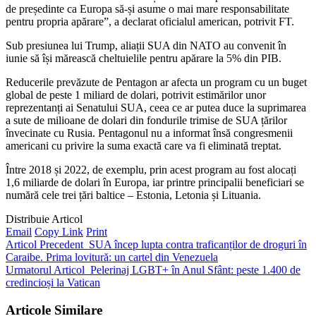
de președinte ca Europa să-și asume o mai mare responsabilitate
pentru propria apărare”, a declarat oficialul american, potrivit FT.
Sub presiunea lui Trump, aliații SUA din NATO au convenit în
iunie să își mărească cheltuielile pentru apărare la 5% din PIB.
Reducerile prevăzute de Pentagon ar afecta un program cu un buget
global de peste 1 miliard de dolari, potrivit estimărilor unor
reprezentanți ai Senatului SUA, ceea ce ar putea duce la suprimarea
a sute de milioane de dolari din fondurile trimise de SUA țărilor
învecinate cu Rusia. Pentagonul nu a informat însă congresmenii
americani cu privire la suma exactă care va fi eliminată treptat.
Între 2018 și 2022, de exemplu, prin acest program au fost alocați
1,6 miliarde de dolari în Europa, iar printre principalii beneficiari se
numără cele trei țări baltice – Estonia, Letonia și Lituania.
Distribuie Articol
Email
Copy Link
Print
Articol Precedent
SUA încep lupta contra traficanților de droguri în
Caraibe. Prima lovitură: un cartel din Venezuela
Urmatorul Articol
Pelerinaj LGBT+ în Anul Sfânt: peste 1.400 de
credincioși la Vatican
Articole Similare