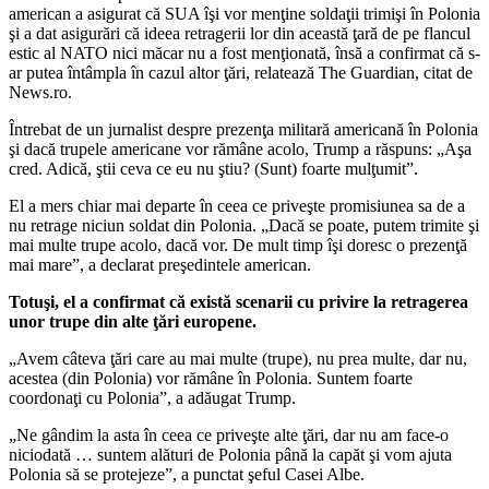
american a asigurat că SUA îşi vor menţine soldaţii trimişi în Polonia
şi a dat asigurări că ideea retragerii lor din această ţară de pe flancul
estic al NATO nici măcar nu a fost menţionată, însă a confirmat că s-
ar putea întâmpla în cazul altor ţări, relatează The Guardian, citat de
News.ro.
Întrebat de un jurnalist despre prezenţa militară americană în Polonia
şi dacă trupele americane vor rămâne acolo, Trump a răspuns: „Aşa
cred. Adică, ştii ceva ce eu nu ştiu? (Sunt) foarte mulţumit”.
El a mers chiar mai departe în ceea ce priveşte promisiunea sa de a
nu retrage niciun soldat din Polonia. „Dacă se poate, putem trimite şi
mai multe trupe acolo, dacă vor. De mult timp îşi doresc o prezenţă
mai mare”, a declarat preşedintele american.
Totuşi, el a confirmat că există scenarii cu privire la retragerea
unor trupe din alte ţări europene.
„Avem câteva ţări care au mai multe (trupe), nu prea multe, dar nu,
acestea (din Polonia) vor rămâne în Polonia. Suntem foarte
coordonaţi cu Polonia”, a adăugat Trump.
„Ne gândim la asta în ceea ce priveşte alte ţări, dar nu am face-o
niciodată … suntem alături de Polonia până la capăt şi vom ajuta
Polonia să se protejeze”, a punctat şeful Casei Albe.