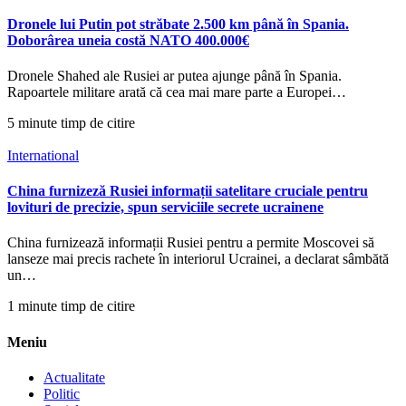
Dronele lui Putin pot străbate 2.500 km până în Spania.
Doborârea uneia costă NATO 400.000€
Dronele Shahed ale Rusiei ar putea ajunge până în Spania.
Rapoartele militare arată că cea mai mare parte a Europei…
5 minute timp de citire
International
China furnizeză Rusiei informații satelitare cruciale pentru
lovituri de precizie, spun serviciile secrete ucrainene
China furnizează informații Rusiei pentru a permite Moscovei să
lanseze mai precis rachete în interiorul Ucrainei, a declarat sâmbătă
un…
1 minute timp de citire
Meniu
Actualitate
Politic