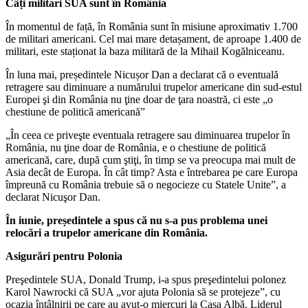
Câți militari SUA sunt în România
În momentul de față, în România sunt în misiune aproximativ 1.700
de militari americani. Cel mai mare detașament, de aproape 1.400 de
militari, este staționat la baza militară de la Mihail Kogălniceanu.
În luna mai, președintele Nicușor Dan a declarat că o eventuală
retragere sau diminuare a numărului trupelor americane din sud-estul
Europei şi din România nu ţine doar de ţara noastră, ci este „o
chestiune de politică americană”
„În ceea ce priveşte eventuala retragere sau diminuarea trupelor în
România, nu ţine doar de România, e o chestiune de politică
americană, care, după cum ştiţi, în timp se va preocupa mai mult de
Asia decât de Europa. În cât timp? Asta e întrebarea pe care Europa
împreună cu România trebuie să o negocieze cu Statele Unite”, a
declarat Nicuşor Dan.
În iunie, președintele a spus că nu s-a pus problema unei
relocări a trupelor americane din România.
Asigurări pentru Polonia
Preşedintele SUA, Donald Trump, i-a spus preşedintelui polonez
Karol Nawrocki că SUA „vor ajuta Polonia să se protejeze”, cu
ocazia întâlnirii pe care au avut-o miercuri la Casa Albă. Liderul