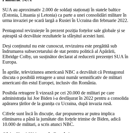
SUA au aproximativ 2.000 de soldați staționați în statele baltice
(Estonia, Lituania și Letonia) ca parte a unei consolidări militare în
urma invaziei pe scară largă a Rusiei în Ucraina din februarie 2022.
Pentagonul revizuiește în prezent poziția forțelor sale globale și se
așteaptă să dezvăluie rezultatele la sfârșitul acestei luni.
Deși conținutul nu este cunoscut, revizuirea este pregătită sub
îndrumarea subsecretarului de stat pentru politică al Apărării,
Elbridge Colby, un susținător declarat al reducerii prezenței SUA în
Europa.
În aprilie, televiziunea americană NBC a dezvăluit că Pentagonul
discuta o posibilă retragere a unui număr semnificativ de militari
americani din estul Europei, inclusiv din România.
Posibila retragere îi vizează pe cei 20.000 de militari pe care
administrația lui Joe Biden i-a desfășurat în 2022 pentru a consolida
apărarea țărilor de la granița cu Ucraina, după invazia rusă.
Cifrele sunt încă în discuție, dar propunerea ar putea implica
eliminarea a până la jumătate din forțele trimise de Biden, adică
10.000 de militari, a scris atunci NBC.