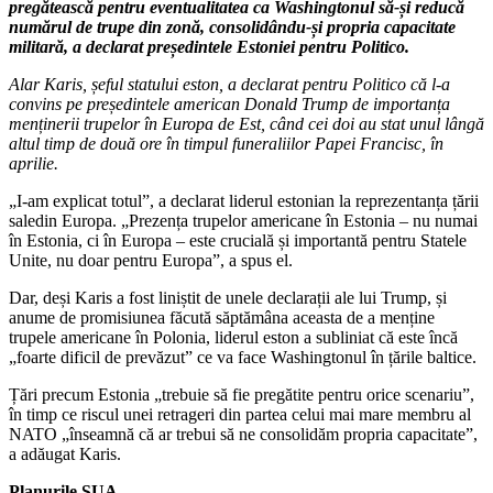
pregătească pentru eventualitatea ca Washingtonul să-și reducă
numărul de trupe din zonă, consolidându-și propria capacitate
militară, a declarat președintele Estoniei pentru Politico.
Alar Karis, șeful statului eston, a declarat pentru Politico că l-a
convins pe președintele american Donald Trump de importanța
menținerii trupelor în Europa de Est, când cei doi au stat unul lângă
altul timp de două ore în timpul funeraliilor Papei Francisc, în
aprilie.
„I-am explicat totul”, a declarat liderul estonian la reprezentanța țării
saledin Europa. „Prezența trupelor americane în Estonia – nu numai
în Estonia, ci în Europa – este crucială și importantă pentru Statele
Unite, nu doar pentru Europa”, a spus el.
Dar, deși Karis a fost liniștit de unele declarații ale lui Trump, și
anume de promisiunea făcută săptămâna aceasta de a menține
trupele americane în Polonia, liderul eston a subliniat că este încă
„foarte dificil de prevăzut” ce va face Washingtonul în țările baltice.
Țări precum Estonia „trebuie să fie pregătite pentru orice scenariu”,
în timp ce riscul unei retrageri din partea celui mai mare membru al
NATO „înseamnă că ar trebui să ne consolidăm propria capacitate”,
a adăugat Karis.
Planurile SUA