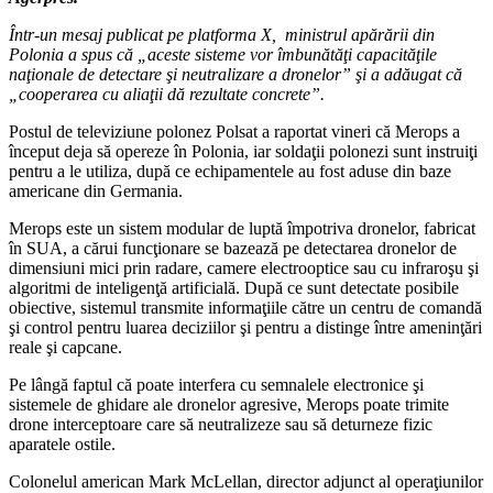
Într-un mesaj publicat pe platforma X, ministrul apărării din
Polonia a spus că „aceste sisteme vor îmbunătăţi capacităţile
naţionale de detectare şi neutralizare a dronelor” şi a adăugat că
„cooperarea cu aliaţii dă rezultate concrete”.
Postul de televiziune polonez Polsat a raportat vineri că Merops a
început deja să opereze în Polonia, iar soldaţii polonezi sunt instruiţi
pentru a le utiliza, după ce echipamentele au fost aduse din baze
americane din Germania.
Merops este un sistem modular de luptă împotriva dronelor, fabricat
în SUA, a cărui funcţionare se bazează pe detectarea dronelor de
dimensiuni mici prin radare, camere electrooptice sau cu infraroşu şi
algoritmi de inteligenţă artificială. După ce sunt detectate posibile
obiective, sistemul transmite informaţiile către un centru de comandă
şi control pentru luarea deciziilor şi pentru a distinge între ameninţări
reale şi capcane.
Pe lângă faptul că poate interfera cu semnalele electronice şi
sistemele de ghidare ale dronelor agresive, Merops poate trimite
drone interceptoare care să neutralizeze sau să deturneze fizic
aparatele ostile.
Colonelul american Mark McLellan, director adjunct al operaţiunilor