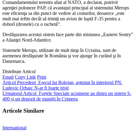
Comandamentului terestru aliat al NATO, a declarat, potrivit
agenţiei poloneze PAP, că avantajul principal al sistemului Merops
este eficienţa sa din punct de vedere al costurilor, deoarece „este
mult mai ieftin decât să trimiţi un avion de luptă F-35 pentru a
doborî (dronele) cu o rachetă”.
Desfăşurarea acestui sistem face parte din misiunea „Eastern Sentry”
a Alianţei Nord-Atlantice.
Sistemele Merops, utilizate de mult timp în Ucraina, sunt de
asemenea desfăşurate în România şi vor ajunge în curând şi în
Danemarca.
Distribuie Articol
Email
Copy Link
Print
Articol Precedent
Eșecul lui Bolojan, așteptat în interiorul PN.
Ludovic Orban: N-ar fi foarte triști
Urmatorul Articol
Forțele Speciale ucrainene au distru un sistem S-
400 și un depozit de muniții în Crimeea
Articole Similare
International