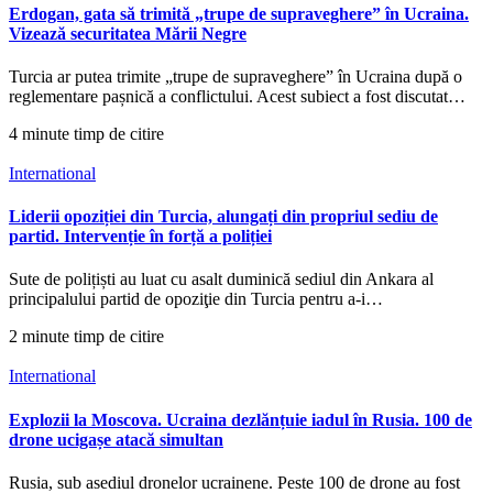
Erdogan, gata să trimită „trupe de supraveghere” în Ucraina.
Vizează securitatea Mării Negre
Turcia ar putea trimite „trupe de supraveghere” în Ucraina după o
reglementare pașnică a conflictului. Acest subiect a fost discutat…
4 minute timp de citire
International
Liderii opoziției din Turcia, alungați din propriul sediu de
partid. Intervenție în forță a poliției
Sute de polițiști au luat cu asalt duminică sediul din Ankara al
principalului partid de opoziţie din Turcia pentru a-i…
2 minute timp de citire
International
Explozii la Moscova. Ucraina dezlănțuie iadul în Rusia. 100 de
drone ucigașe atacă simultan
Rusia, sub asediul dronelor ucrainene. Peste 100 de drone au fost