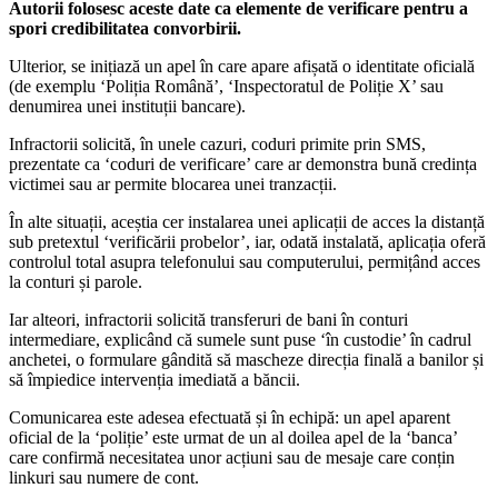
Autorii folosesc aceste date ca elemente de verificare pentru a
spori credibilitatea convorbirii.
Ulterior, se inițiază un apel în care apare afișată o identitate oficială
(de exemplu ‘Poliția Română’, ‘Inspectoratul de Poliție X’ sau
denumirea unei instituții bancare).
Infractorii solicită, în unele cazuri, coduri primite prin SMS,
prezentate ca ‘coduri de verificare’ care ar demonstra bună credința
victimei sau ar permite blocarea unei tranzacții.
În alte situații, aceștia cer instalarea unei aplicații de acces la distanță
sub pretextul ‘verificării probelor’, iar, odată instalată, aplicația oferă
controlul total asupra telefonului sau computerului, permițând acces
la conturi și parole.
Iar alteori, infractorii solicită transferuri de bani în conturi
intermediare, explicând că sumele sunt puse ‘în custodie’ în cadrul
anchetei, o formulare gândită să mascheze direcția finală a banilor și
să împiedice intervenția imediată a băncii.
Comunicarea este adesea efectuată și în echipă: un apel aparent
oficial de la ‘poliție’ este urmat de un al doilea apel de la ‘banca’
care confirmă necesitatea unor acțiuni sau de mesaje care conțin
linkuri sau numere de cont.