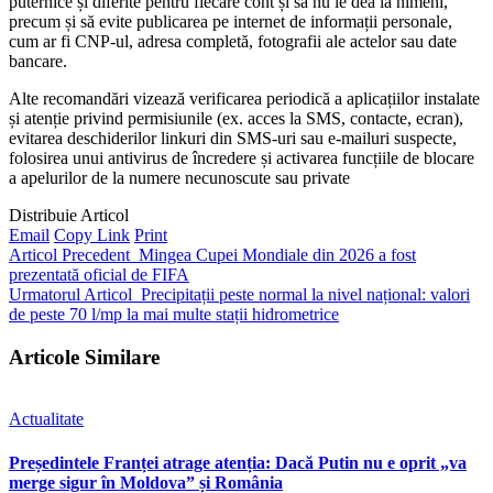
puternice și diferite pentru fiecare cont și să nu le dea la nimeni,
precum și să evite publicarea pe internet de informații personale,
cum ar fi CNP-ul, adresa completă, fotografii ale actelor sau date
bancare.
Alte recomandări vizează verificarea periodică a aplicațiilor instalate
și atenție privind permisiunile (ex. acces la SMS, contacte, ecran),
evitarea deschiderilor linkuri din SMS-uri sau e-mailuri suspecte,
folosirea unui antivirus de încredere și activarea funcțiile de blocare
a apelurilor de la numere necunoscute sau private
Distribuie Articol
Email
Copy Link
Print
Articol Precedent
Mingea Cupei Mondiale din 2026 a fost
prezentată oficial de FIFA
Urmatorul Articol
Precipitații peste normal la nivel național: valori
de peste 70 l/mp la mai multe stații hidrometrice
Articole Similare
Actualitate
Președintele Franței atrage atenția: Dacă Putin nu e oprit „va
merge sigur în Moldova” și România