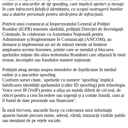
online și a atacurilor de tip spoofing, care implică apeluri și mesaje
în care infractorii falsifică identitatea, cu scopul sustragerii banilor
sau a datelor personale pentru săvârșirea de infracțiuni.
Potrivit unui comunicat al Inspectoratului General al Poliției
Române (IGPR) transmis sâmbătă, polițiștii Direcției de Investigații
Criminale, în colaborare cu Autoritatea Națională pentru
Administrare și Reglementare în Comunicații (ANCOM), au
demarat și implementat un set de măsuri menite să limiteze
amploarea acestui fenomen, printre care se numără și blocarea
apelurilor inițiate din afara teritoriului României care afișează în mod
eronat, incomplet sau fraudulos numere naționale.
Polițiștii atrag atenția asupra metodelor de înșelăciune în mediul
online și a atacurilor spoofing
Conform sursei citate, ‘apelurile cu numere ‘spoofing’ implică
falsificarea identității apelantului (caller ID spoofing) prin tehnologia
Voice over IP (VoIP) pentru a afișa un număr diferit de cel real, de
obicei pentru a crea încredere sau urgență și a comite fraudă, cum ar
fi furtul de date personale sau financiare’.
În mod frecvent, atacurile încep cu colectarea unor informații
aparent banale precum nume, adresă, vârstă, tranzacții vizibile public
sau mențiuni de pe rețele sociale.