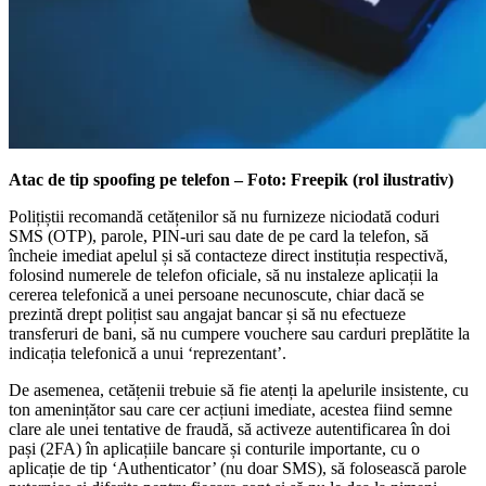
Atac de tip spoofing pe telefon – Foto: Freepik (rol ilustrativ)
Polițiștii recomandă cetățenilor să nu furnizeze niciodată coduri
SMS (OTP), parole, PIN-uri sau date de pe card la telefon, să
încheie imediat apelul și să contacteze direct instituția respectivă,
folosind numerele de telefon oficiale, să nu instaleze aplicații la
cererea telefonică a unei persoane necunoscute, chiar dacă se
prezintă drept polițist sau angajat bancar și să nu efectueze
transferuri de bani, să nu cumpere vouchere sau carduri preplătite la
indicația telefonică a unui ‘reprezentant’.
De asemenea, cetățenii trebuie să fie atenți la apelurile insistente, cu
ton amenințător sau care cer acțiuni imediate, acestea fiind semne
clare ale unei tentative de fraudă, să activeze autentificarea în doi
pași (2FA) în aplicațiile bancare și conturile importante, cu o
aplicație de tip ‘Authenticator’ (nu doar SMS), să folosească parole