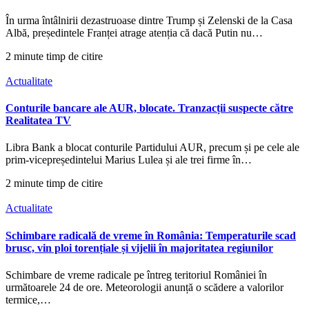
În urma întâlnirii dezastruoase dintre Trump și Zelenski de la Casa
Albă, președintele Franței atrage atenția că dacă Putin nu…
2 minute timp de citire
Actualitate
Conturile bancare ale AUR, blocate. Tranzacții suspecte către
Realitatea TV
Libra Bank a blocat conturile Partidului AUR, precum și pe cele ale
prim-vicepreședintelui Marius Lulea și ale trei firme în…
2 minute timp de citire
Actualitate
Schimbare radicală de vreme în România: Temperaturile scad
brusc, vin ploi torențiale și vijelii în majoritatea regiunilor
Schimbare de vreme radicale pe întreg teritoriul României în
următoarele 24 de ore. Meteorologii anunță o scădere a valorilor
termice,…