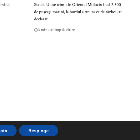
ersând
Statele Unite trimit în Orientul Mijlociu încă 2.500
de pușcași marini, la bordul a trei nave de război, au
declarat…
3 minute timp de citire
pta
Respinge