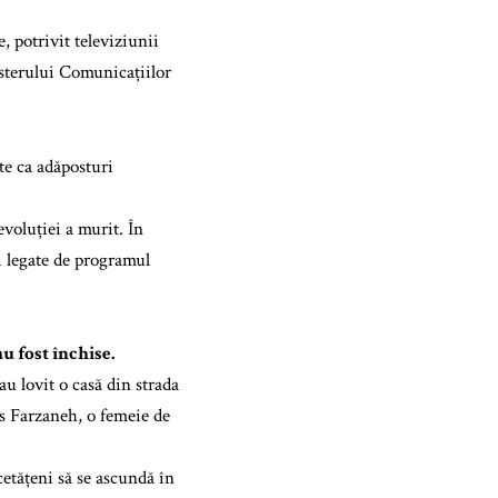
, potrivit televiziunii
isterului Comunicațiilor
ite ca adăposturi
evoluției a murit. În
ii legate de programul
u fost închise.
u lovit o casă din strada
us Farzaneh, o femeie de
cetățeni să se ascundă în