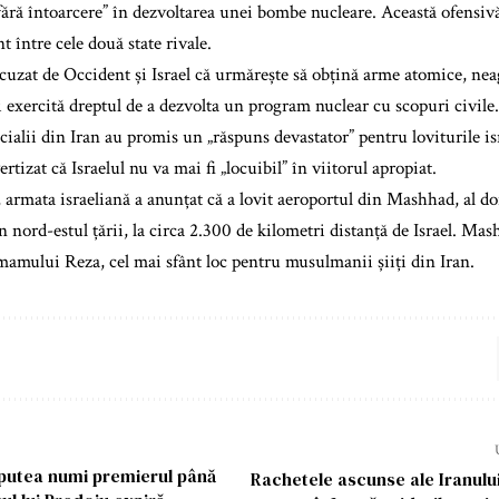
fără întoarcere” în dezvoltarea unei bombe nucleare. Această ofensiv
t între cele două state rivale.
cuzat de Occident și Israel că urmărește să obțină arme atomice, neag
și exercită dreptul de a dezvolta un program nuclear cu scopuri civile.
icialii din Iran au promis un „răspuns devastator” pentru loviturile i
ertizat că Israelul nu va mai fi „locuibil” în viitorul apropiat.
i, armata israeliană a anunțat că a lovit aeroportul din Mashhad, al d
în nord-estul țării, la circa 2.300 de kilometri distanță de Israel. Ma
mamului Reza, cel mai sfânt loc pentru musulmanii șiiți din Iran.
 putea numi premierul până
Rachetele ascunse ale Iranului