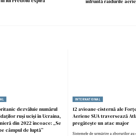
tul lui Predoiu expiră
înfruntă raidurile aerie
NAL
INTERNATIONAL
britanic dezvăluie numărul
12 avioane-cisternă ale Forț
ldaților ruși uciși în Ucraina,
Aeriene SUA traversează Atla
mieră din 2022 încoace: „Se
pregătește un atac major
pe câmpul de luptă”
Sistemele de urmărire a zborurilor au 