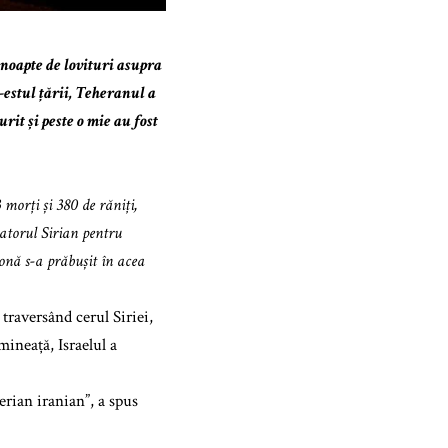
 noapte de lovituri asupra
-estul țării, Teheranul a
rit și peste o mie au fost
 morți și 380 de răniți,
vatorul Sirian pentru
onă s-a prăbușit în acea
 traversând cerul Siriei,
mineață, Israelul a
erian iranian”, a spus