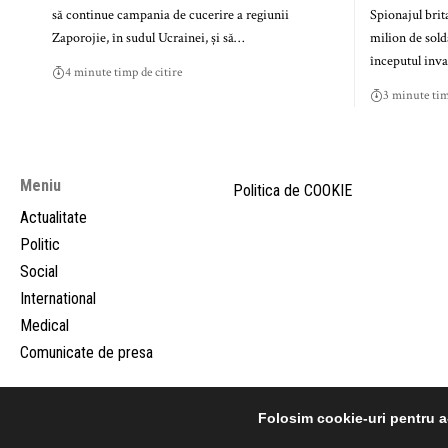
să continue campania de cucerire a regiunii
Spionajul brit
Zaporojie, în sudul Ucrainei, și să…
milion de solda
începutul inva
4 minute timp de citire
3 minute tim
Meniu
Politica de COOKIE
Actualitate
Politic
Social
International
Medical
Comunicate de presa
Folosim cookie-uri pentru a-