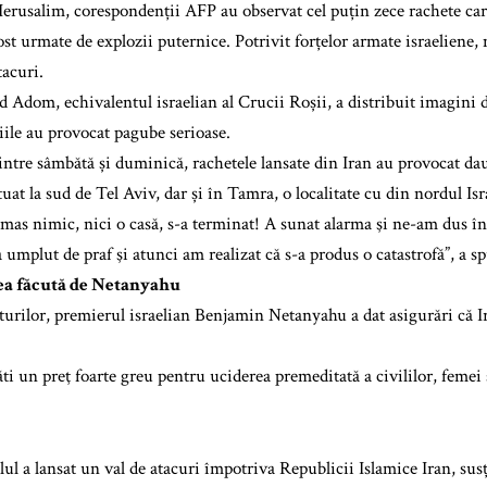
Ierusalim, corespondenții AFP au observat cel puțin zece rachete care
ost urmate de explozii puternice. Potrivit forțelor armate israeliene,
tacuri.
Adom, echivalentul israelian al Crucii Roșii, a distribuit imagini d
ile au provocat pagube serioase.
intre sâmbătă și duminică, rachetele lansate din Iran au provocat d
uat la sud de Tel Aviv, dar și în Tamra, o localitate cu din nordul Isr
mas nimic, nici o casă, s-a terminat! A sunat alarma şi ne-am dus în
a umplut de praf şi atunci am realizat că s-a produs o catastrofă”, a 
a făcută de Netanyahu
turilor, premierul israelian Benjamin Netanyahu a dat asigurări că Ir
ăti un preţ foarte greu pentru uciderea premeditată a civililor, femei 
lul a lansat un val de atacuri împotriva Republicii Islamice Iran, sus