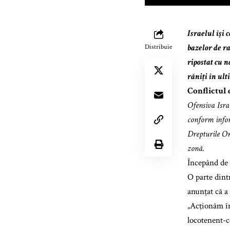
Israelul își 
bazelor de r
Distribuie
ripostat cu n
răniți în ult
Conflictul d
Ofensiva Israe
conform infor
Drepturile Om
zonă.
Începând de v
O parte dintr
anunțat că a 
„Acţionăm îm
locotenent-c