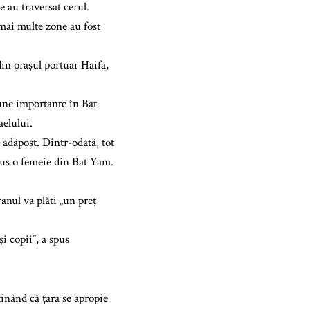
 au traversat cerul.
 mai multe zone au fost
in orașul portuar Haifa,
aune importante în Bat
aelului.
 adăpost. Dintr-odată, tot
spus o femeie din Bat Yam.
anul va plăti „un preț
şi copii”, a spus
ținând că țara se apropie