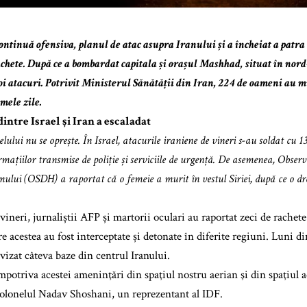
continuă ofensiva, planul de atac asupra Iranului și a încheiat a patra
achete. După ce a bombardat capitala și orașul Mashhad, situat în nord
oi atacuri. Potrivit Ministerul Sănătății din Iran, 224 de oameni au mu
imele zile.
intre Israel și Iran a escaladat
lului nu se oprește. În Israel, atacurile iraniene de vineri s-au soldat cu 13
mațiilor transmise de poliție și serviciile de urgență. De asemenea, Obser
ului (OSDH) a raportat că o femeie a murit în vestul Siriei, după ce o dr
ineri, jurnaliștii AFP și martorii oculari au raportat zeci de rachete
e acestea au fost interceptate și detonate în diferite regiuni. Luni di
vizat câteva baze din centrul Iranului.
potriva acestei ameninţări din spaţiul nostru aerian şi din spaţiul a
olonelul Nadav Shoshani, un reprezentant al IDF.