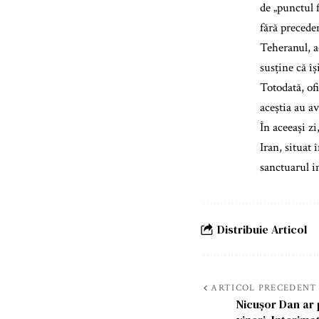
de „punctul 
fără preceden
Teheranul, a
susține că î
Totodată, of
aceștia au av
În aceeași z
Iran, situat 
sanctuarul i
Distribuie Articol
ARTICOL PRECEDENT
Nicușor Dan ar