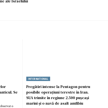
ne ale Israelului
INTERNATIONAL
elor
Pregătiri intense la Pentagon pentru
nticul. Se
posibile operațiuni terestre în Iran.
SUA trimite în regiune 2.500 pușcași
marini și o navă de asalt amfibiu
observat o