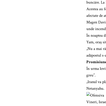
buncăre. La 
Acestea au f
afectate de a
Magen David 
unde incendi
În noaptea d
Yam, oraș sit
„Nu a mai ră
adăpostul s-
Promisiune
În urma lovi
greu”.
„Iranul va pl
Netanyahu.
Vineri, Israe