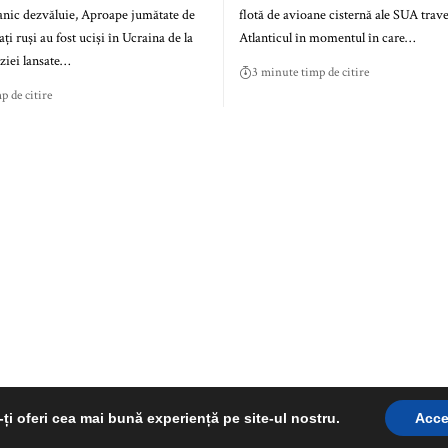
anic dezvăluie, Aproape jumătate de
flotă de avioane cisternă ale SUA trav
ți ruși au fost uciși în Ucraina de la
Atlanticul în momentul în care…
ziei lansate…
3 minute timp de citire
p de citire
©RepereRomanesti.ro 2025
ți oferi cea mai bună experiență pe site-ul nostru.
Acce