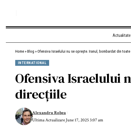
Actualitate
Home
»
Blog
»
Ofensiva Israelului nu se oprește. Iranul, bombardat din toate d
INTERNATIONAL
Ofensiva Israelului 
direcțiile
Alexandru Robea
Ultima Actualizare June 17, 2025 3:07 am