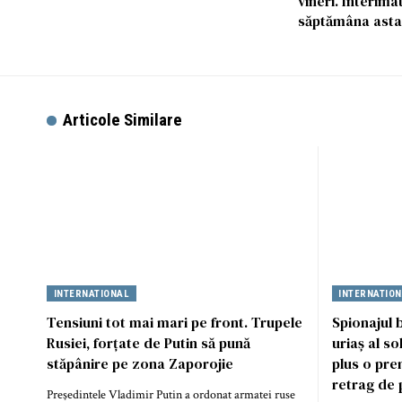
vineri. Interima
săptămâna asta
Articole Similare
INTERNATIONAL
INTERNATIO
Tensiuni tot mai mari pe front. Trupele
Spionajul 
Rusiei, forțate de Putin să pună
uriaș al so
stăpânire pe zona Zaporojie
plus o pre
retrag de 
Preşedintele Vladimir Putin a ordonat armatei ruse