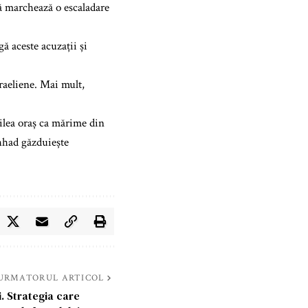
ă marchează o escaladare
ă aceste acuzații și
sraeliene. Mai mult,
oilea oraș ca mărime din
shhad găzduiește
URMATORUL ARTICOL
. Strategia care