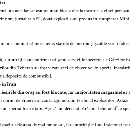
ăzi
rmă, un atac lansat asupra unui bloc a dus la moartea a cinci persoane
ivit unui jurnalist AFP, două explozii s-au produs în apropierea Min
ian a anunțat că moscheile, stațiile de metrou și școlile vor fi folos
 autoritățile au confirmat că șeful serviciilor secrete ale Gărzilor R
ilor din Teheran au fost vizate zeci de obiective, în special instalaț
ouă depozite de combustibil.
 în Iran
 ieșirile din oraș au fost blocate, iar majoritatea magazinelor a
 dormi de vineri din cauza zgomotului teribil al exploziilor. Astăzi a
e-am speriat foarte tare. Aşa că am decis să părăsim Teheranul”, a sp
Israel au răsunat de mai multe ori, iar autoritățile i-au îndemnat pe 