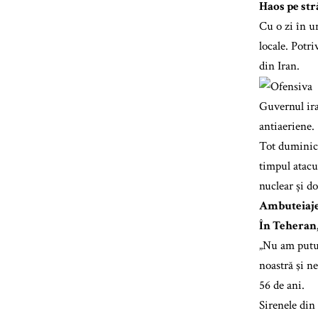
Haos pe str
Cu o zi în u
locale. Potr
din Iran.
Guvernul iran
antiaeriene.
Tot duminică,
timpul atacur
nuclear și d
Ambuteiaje
În Teheran,
„Nu am putut
noastră şi n
56 de ani.
Sirenele din 