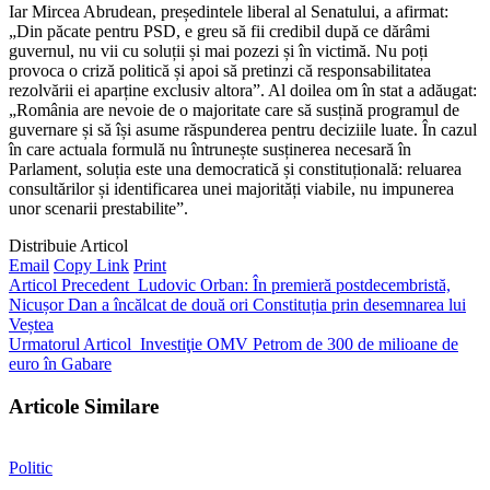
Iar Mircea Abrudean, președintele liberal al Senatului, a afirmat:
„Din păcate pentru PSD, e greu să fii credibil după ce dărâmi
guvernul, nu vii cu soluții și mai pozezi și în victimă. Nu poți
provoca o criză politică și apoi să pretinzi că responsabilitatea
rezolvării ei aparține exclusiv altora”. Al doilea om în stat a adăugat:
„România are nevoie de o majoritate care să susțină programul de
guvernare și să își asume răspunderea pentru deciziile luate. În cazul
în care actuala formulă nu întrunește susținerea necesară în
Parlament, soluția este una democratică și constituțională: reluarea
consultărilor și identificarea unei majorități viabile, nu impunerea
unor scenarii prestabilite”.
Distribuie Articol
Email
Copy Link
Print
Articol Precedent
Ludovic Orban: În premieră postdecembristă,
Nicușor Dan a încălcat de două ori Constituția prin desemnarea lui
Veștea
Urmatorul Articol
Investiţie OMV Petrom de 300 de milioane de
euro în Gabare
Articole Similare
Politic