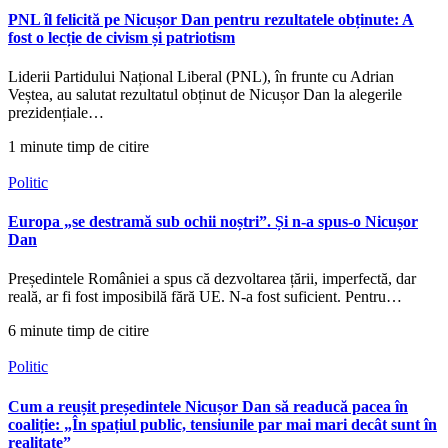
PNL îl felicită pe Nicușor Dan pentru rezultatele obținute: A
fost o lecție de civism și patriotism
Liderii Partidului Național Liberal (PNL), în frunte cu Adrian
Veștea, au salutat rezultatul obținut de Nicușor Dan la alegerile
prezidențiale…
1 minute timp de citire
Politic
Europa „se destramă sub ochii noștri”. Și n-a spus-o Nicușor
Dan
Președintele României a spus că dezvoltarea țării, imperfectă, dar
reală, ar fi fost imposibilă fără UE. N-a fost suficient. Pentru…
6 minute timp de citire
Politic
Cum a reușit președintele Nicușor Dan să readucă pacea în
coaliție: „În spațiul public, tensiunile par mai mari decât sunt în
realitate”