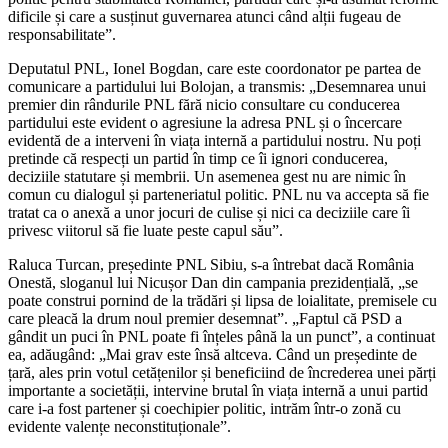
dificile și care a susținut guvernarea atunci când alții fugeau de
responsabilitate”.
Deputatul PNL, Ionel Bogdan, care este coordonator pe partea de
comunicare a partidului lui Bolojan, a transmis: „Desemnarea unui
premier din rândurile PNL fără nicio consultare cu conducerea
partidului este evident o agresiune la adresa PNL și o încercare
evidentă de a interveni în viața internă a partidului nostru. Nu poți
pretinde că respecți un partid în timp ce îi ignori conducerea,
deciziile statutare și membrii. Un asemenea gest nu are nimic în
comun cu dialogul și parteneriatul politic. PNL nu va accepta să fie
tratat ca o anexă a unor jocuri de culise și nici ca deciziile care îi
privesc viitorul să fie luate peste capul său”.
Raluca Turcan, președinte PNL Sibiu, s-a întrebat dacă România
Onestă, sloganul lui Nicușor Dan din campania prezidențială, „se
poate construi pornind de la trădări și lipsa de loialitate, premisele cu
care pleacă la drum noul premier desemnat”. „Faptul că PSD a
gândit un puci în PNL poate fi înțeles până la un punct”, a continuat
ea, adăugând: „Mai grav este însă altceva. Când un președinte de
țară, ales prin votul cetățenilor și beneficiind de încrederea unei părți
importante a societății, intervine brutal în viața internă a unui partid
care i-a fost partener și coechipier politic, intrăm într-o zonă cu
evidente valențe neconstituționale”.