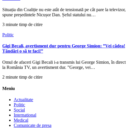
Situația din Coaliție nu este atât de tensionată pe cât pare la televizor,
spune președintele Nicușor Dan. Șeful statului nu…
3 minute timp de citire
Politic
Gigi Becali, avertisment dur pentru George Simion: ”Vei cădea!
Țăndări o să te faci!”
Omul de afaceri Gigi Becali i-a transmis lui George Simion, în direct
la România TV, un avertisment dur. ”George, vei…
2 minute timp de citire
Meniu
Actualitate
Politic
Social
International
Medical
Comunicate de presa