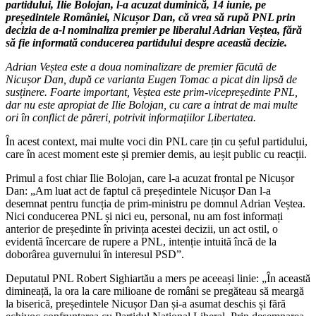
partidului, Ilie Bolojan, l-a acuzat duminică, 14 iunie, pe
președintele României, Nicușor Dan, că vrea să rupă PNL prin
decizia de a-l nominaliza premier pe liberalul Adrian Veștea, fără
să fie informată conducerea partidului despre această decizie.
Adrian Veștea este a doua nominalizare de premier făcută de
Nicușor Dan, după ce varianta Eugen Tomac a picat din lipsă de
susținere. Foarte important, Veștea este prim-vicepreședinte PNL,
dar nu este apropiat de Ilie Bolojan, cu care a intrat de mai multe
ori în conflict de păreri, potrivit informațiilor Libertatea.
În acest context, mai multe voci din PNL care țin cu șeful partidului,
care în acest moment este și premier demis, au ieșit public cu reacții.
Primul a fost chiar Ilie Bolojan, care l-a acuzat frontal pe Nicușor
Dan: „Am luat act de faptul că președintele Nicușor Dan l-a
desemnat pentru funcția de prim-ministru pe domnul Adrian Veștea.
Nici conducerea PNL și nici eu, personal, nu am fost informați
anterior de președinte în privința acestei decizii, un act ostil, o
evidentă încercare de rupere a PNL, intenție intuită încă de la
doborârea guvernului în interesul PSD”.
Deputatul PNL Robert Sighiartău a mers pe aceeași linie: „În această
dimineață, la ora la care milioane de români se pregăteau să meargă
la biserică, președintele Nicușor Dan și-a asumat deschis și fără