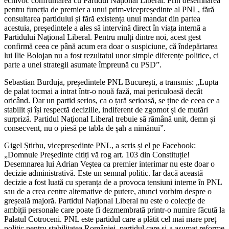
echivoc confruntarea cu Partidul Național Liberal. Prin desemnarea
pentru funcția de premier a unui prim-vicepreședinte al PNL, fără
consultarea partidului și fără existența unui mandat din partea
acestuia, președintele a ales să intervină direct în viața internă a
Partidului Național Liberal. Pentru mulți dintre noi, acest gest
confirmă ceea ce până acum era doar o suspiciune, că îndepărtarea
lui Ilie Bolojan nu a fost rezultatul unor simple diferențe politice, ci
parte a unei strategii asumate împreună cu PSD”.
Sebastian Burduja, președintele PNL București, a transmis: „Lupta
de palat tocmai a intrat într-o nouă fază, mai periculoasă decât
oricând. Dar un partid serios, ca o țară serioasă, se ține de ceea ce a
stabilit și își respectă deciziile, indiferent de zgomot și de mutări
surpriză. Partidul Naţional Liberal trebuie să rămână unit, demn și
consecvent, nu o piesă pe tabla de șah a nimănui”.
Gigel Știrbu, vicepreședinte PNL, a scris și el pe Facebook:
„Domnule Președinte citiți vă rog art. 103 din Constituție!
Desemnarea lui Adrian Veștea ca premier interimar nu este doar o
decizie administrativă. Este un semnal politic. Iar dacă această
decizie a fost luată cu speranța de a provoca tensiuni interne în PNL
sau de a crea centre alternative de putere, atunci vorbim despre o
greșeală majoră. Partidul Național Liberal nu este o colecție de
ambiții personale care poate fi dezmembrată printr-o numire făcută la
Palatul Cotroceni. PNL este partidul care a plătit cel mai mare preț
politic pentru stabilitatea României, partidul care și-a asumat reforme