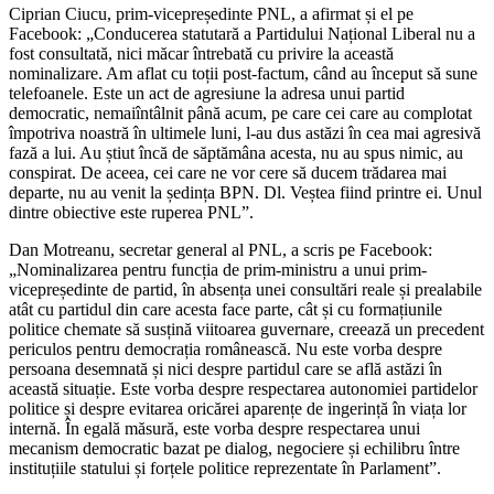
Ciprian Ciucu, prim-vicepreședinte PNL, a afirmat și el pe
Facebook: „Conducerea statutară a Partidului Național Liberal nu a
fost consultată, nici măcar întrebată cu privire la această
nominalizare. Am aflat cu toții post-factum, când au început să sune
telefoanele. Este un act de agresiune la adresa unui partid
democratic, nemaiîntâlnit până acum, pe care cei care au complotat
împotriva noastră în ultimele luni, l-au dus astăzi în cea mai agresivă
fază a lui. Au știut încă de săptămâna acesta, nu au spus nimic, au
conspirat. De aceea, cei care ne vor cere să ducem trădarea mai
departe, nu au venit la ședința BPN. Dl. Veștea fiind printre ei. Unul
dintre obiective este ruperea PNL”.
Dan Motreanu, secretar general al PNL, a scris pe Facebook:
„Nominalizarea pentru funcția de prim-ministru a unui prim-
vicepreședinte de partid, în absența unei consultări reale și prealabile
atât cu partidul din care acesta face parte, cât și cu formațiunile
politice chemate să susțină viitoarea guvernare, creează un precedent
periculos pentru democrația românească. Nu este vorba despre
persoana desemnată și nici despre partidul care se află astăzi în
această situație. Este vorba despre respectarea autonomiei partidelor
politice și despre evitarea oricărei aparențe de ingerință în viața lor
internă. În egală măsură, este vorba despre respectarea unui
mecanism democratic bazat pe dialog, negociere și echilibru între
instituțiile statului și forțele politice reprezentate în Parlament”.