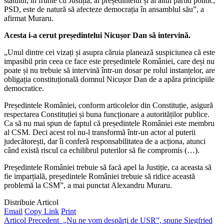
statului, în frunte cu Justiția, al președintelui și al altui partid politic,
PSD, este de natură să afecteze democrația în ansamblul său”, a
afirmat Muraru.
Acesta i-a cerut președintelui Nicușor Dan să intervină.
„Unul dintre cei vizați și asupra căruia planează suspiciunea că este
impasibil prin ceea ce face este președintele României, care deși nu
poate și nu trebuie să intervină într-un dosar pe rolul instanțelor, are
obligația constituțională domnul Nicușor Dan de a apăra principiile
democratice.
Președintele României, conform articolelor din Constituție, asigură
respectarea Constituției și buna funcționare a autorităților publice.
Ca să nu mai spun de faptul că președintele României este membru
al CSM. Deci acest rol nu-l transformă într-un actor al puterii
judecătorești, dar îi conferă responsabilitatea de a acționa, atunci
când există riscul ca echilibrul puterilor să fie compromis (…).
Președintele României trebuie să facă apel la Justiție, ca aceasta să
fie imparțială, președintele României trebuie să ridice această
problemă la CSM”, a mai punctat Alexandru Muraru.
Distribuie Articol
Email
Copy Link
Print
Articol Precedent
„Nu ne vom despărți de USR”, spune Siegfried