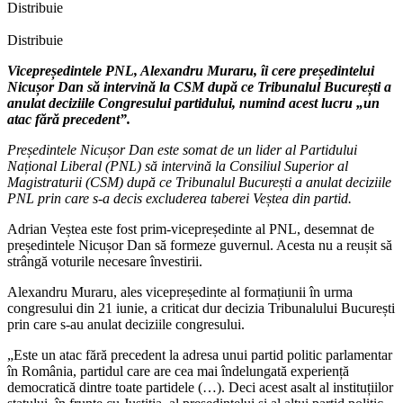
Distribuie
Distribuie
Vicepreședintele PNL, Alexandru Muraru, îi cere președintelui
Nicușor Dan să intervină la CSM după ce Tribunalul București a
anulat deciziile Congresului partidului, numind acest lucru „un
atac fără precedent”.
Președintele Nicușor Dan este somat de un lider al Partidului
Național Liberal (PNL) să intervină la Consiliul Superior al
Magistraturii (CSM) după ce Tribunalul București a anulat deciziile
PNL prin care s-a decis excluderea taberei Veștea din partid.
Adrian Veștea este fost prim-vicepreședinte al PNL, desemnat de
președintele Nicușor Dan să formeze guvernul. Acesta nu a reușit să
strângă voturile necesare învestirii.
Alexandru Muraru, ales vicepreședinte al formațiunii în urma
congresului din 21 iunie, a criticat dur decizia Tribunalului București
prin care s-au anulat deciziile congresului.
„Este un atac fără precedent la adresa unui partid politic parlamentar
în România, partidul care are cea mai îndelungată experiență
democratică dintre toate partidele (…). Deci acest asalt al instituțiilor