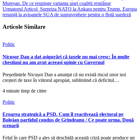
Mureșan. De ce respinge varianta unei coaliții restrânse
Urmatorul Articol
Surpriza NATO la Ankara pentru Trump. Europa
renunță la avioanele SUA de supraveghere pentru o flotă suedeză
Articole Similare
Politic
Nicușor Dan a dat asigurări că taxele nu mai cresc: În multe
chestiuni nu am avut aceeași opinie cu Guvernul
Președintele Nicușor Dan a anunțat că nu există riscul unor noi
creșteri de taxe în viitorul apropiat, subliniind că deficitul…
4 minute timp de citire
Politic
Eroarea strategică a PSD. Cum îl reactivează electoral pe
Bolojan partidul condus de Grindeanu / Ce poate urma. Două
scenarii
Felul în care PSD a ales să deschidă această criză poate produce un