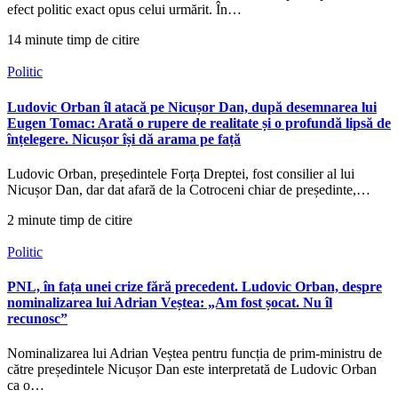
efect politic exact opus celui urmărit. În…
14 minute timp de citire
Politic
Ludovic Orban îl atacă pe Nicușor Dan, după desemnarea lui
Eugen Tomac: Arată o rupere de realitate și o profundă lipsă de
înțelegere. Nicușor își dă arama pe față
Ludovic Orban, președintele Forța Dreptei, fost consilier al lui
Nicușor Dan, dar dat afară de la Cotroceni chiar de președinte,…
2 minute timp de citire
Politic
PNL, în fața unei crize fără precedent. Ludovic Orban, despre
nominalizarea lui Adrian Veștea: „Am fost șocat. Nu îl
recunosc”
Nominalizarea lui Adrian Veștea pentru funcția de prim-ministru de
către președintele Nicușor Dan este interpretată de Ludovic Orban
ca o…