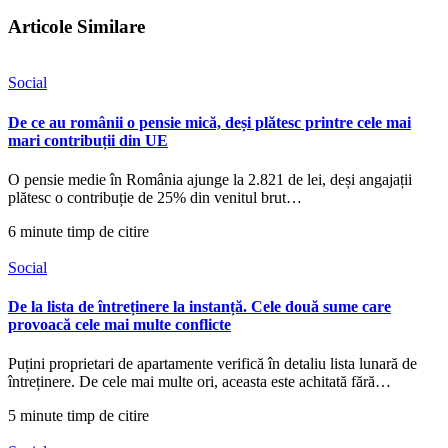
Articole Similare
Social
De ce au românii o pensie mică, deși plătesc printre cele mai
mari contribuții din UE
O pensie medie în România ajunge la 2.821 de lei, deși angajații
plătesc o contribuție de 25% din venitul brut…
6 minute timp de citire
Social
De la lista de întreținere la instanță. Cele două sume care
provoacă cele mai multe conflicte
Puțini proprietari de apartamente verifică în detaliu lista lunară de
întreținere. De cele mai multe ori, aceasta este achitată fără…
5 minute timp de citire