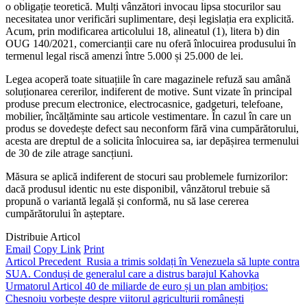
o obligație teoretică. Mulți vânzători invocau lipsa stocurilor sau
necesitatea unor verificări suplimentare, deși legislația era explicită.
Acum, prin modificarea articolului 18, alineatul (1), litera b) din
OUG 140/2021, comercianții care nu oferă înlocuirea produsului în
termenul legal riscă amenzi între 5.000 și 25.000 de lei.
Legea acoperă toate situațiile în care magazinele refuză sau amână
soluționarea cererilor, indiferent de motive. Sunt vizate în principal
produse precum electronice, electrocasnice, gadgeturi, telefoane,
mobilier, încălțăminte sau articole vestimentare. În cazul în care un
produs se dovedește defect sau neconform fără vina cumpărătorului,
acesta are dreptul de a solicita înlocuirea sa, iar depășirea termenului
de 30 de zile atrage sancțiuni.
Măsura se aplică indiferent de stocuri sau problemele furnizorilor:
dacă produsul identic nu este disponibil, vânzătorul trebuie să
propună o variantă legală și conformă, nu să lase cererea
cumpărătorului în așteptare.
Distribuie Articol
Email
Copy Link
Print
Articol Precedent
Rusia a trimis soldați în Venezuela să lupte contra
SUA. Conduși de generalul care a distrus barajul Kahovka
Urmatorul Articol
40 de miliarde de euro și un plan ambițios:
Chesnoiu vorbește despre viitorul agriculturii românești