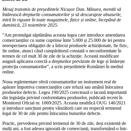
Mesaj transmis de președintele Nicușor Dan. Măsura, menită să
întărească drepturile consumatorilor și să descurajeze abuzurile,
intră în vigoare în toate magazinele, fizice și online, începând de
duminică, 23 noiembrie 2025.
”Am promulgat săptămâna aceasta legea care introduce amendarea
comercianților cu sume cuprinse între 5.000 și 25.000 de lei pentru
nerespectarea obligației de a înlocui produsele achiziționate, fie fizic,
fie online, atunci când cumpărătorul constată o neconformitate în
termen de cel mult 30 de zile de la achiziție. Această modificare
asigură aplicarea corectă a drepturilor prevăzute de lege și întărește
protecția consumatorilor”, a scris președintele României în mediul
online.
Noua reglementare oferă consumatorilor un instrument real de
apărare împotriva comercianților care refuză sau amână înlocuirea
produselor defecte. Legea 190/2025 corectează o lacună importantă
din legislația privind conformitatea produselor, publicată recent în
Monitorul Oficial nr. 1069/2025. Aceasta modifică OUG 140/2021
și introduce sancțiuni pentru vânzătorii care nu respectă termenul
legal de 30 de zile pentru înlocuirea bunurilor defecte.
Practic, prevederea privind termenul de 30 de zile, deși existentă de
mulți ani, a fost adesea ignorată de comercianți, transformând-o într-