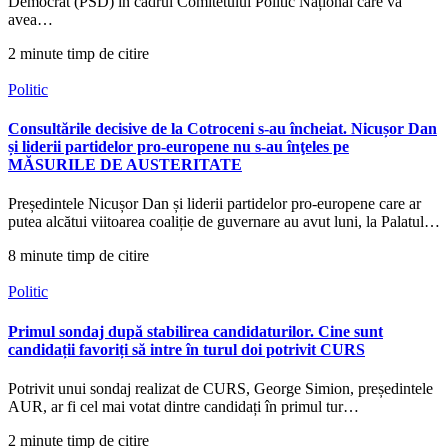
Democrat (PSD) în cadrul Comitetului Politic Național care va
avea…
2 minute timp de citire
Politic
Consultările decisive de la Cotroceni s-au încheiat. Nicușor Dan
și liderii partidelor pro-europene nu s-au înţeles pe
MĂSURILE DE AUSTERITATE
Președintele Nicușor Dan și liderii partidelor pro-europene care ar
putea alcătui viitoarea coaliție de guvernare au avut luni, la Palatul…
8 minute timp de citire
Politic
Primul sondaj după stabilirea candidaturilor. Cine sunt
candidații favoriți să intre în turul doi potrivit CURS
Potrivit unui sondaj realizat de CURS, George Simion, președintele
AUR, ar fi cel mai votat dintre candidați în primul tur…
2 minute timp de citire