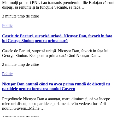
Mai mulți primari PNL i-au transmis premierului Ilie Bolojan că sunt
dispuși să renunțe și la funcțiile vacante, să facă…
3 minute timp de citire
Politic
Casele de Pariuri, surpriză uriașă. Nicușor Dan, favorit în fața
lui George Simion pentru prima oară
Casele de Pariuri, surpriză uriașă. Nicușor Dan, favorit în fața lui
George Simion. Este pentru prima oară când Nicușor Dan…
2 minute timp de citire
Politic
Nicuşor Dan anunță când va avea prima rundă de discuţii cu
partidele pentru formarea noului Guvern
Preşedintele Nicuşor Dan a anunţat, marți dimineață, că va începe
miercuri discuţiile cu partidele parlamentare în vederea formării
noului Guvern.„Mâine,…