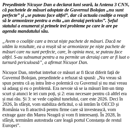
Președintele Nicușor Dan a declarat luni seară, la Antena 3 CNN,
că pachetele de măsuri adoptate de Guvernul Bolojan „nu sunt
perfecte” și „se puteau face altfel”, dar că actuala coaliție a reușit
să le armonizeze pentru a evita „un deraiaj periculos”. Șeful
statului a enumerat și primele trei probleme pe care le are pe
agenda mandatului său.
„Avem o coaliție care a trecut niște pachete de măsuri. Dacă ne
uităm la rezultate, ea a reușit să se armonizeze pe niște pachete de
măsuri care nu sunt perfecte, care, în opinia mea, se puteau face
altfel. S-au subsumat pentru a nu permite un deraiaj care ar fi luat o
turnură periculoasă”, a afirmat Nicușor Dan.
Nicușor Dan, ntrebat intrebat ce măsuri ar fi făcut diferit față de
Guvernul Bolojan, președintele a refuzat să spună: „Nu vreau să
spun pentru că aș intra într-o polemică cu Guvernul și nu mai vreau
să adaug și eu o problemă. Era nevoie să se ia măsuri într-un timp
scurt și atunci le iei cum poți, și 2: erau necesare pentru că altfel era
și mai rău. Și 3: se vede capătul tunelului, care este 2026. Deci în
2026, în sfârșit, vom stabiliza deficitul, o să intrăm în OECD și
România va fi atractivă pentru firme care să investească, vom
extrage gaze din Marea Neagră și vom fi interesanți. În 2028, în
sfârșit, terminăm autostrada care leagă portul Constanța de restul
Europei”.