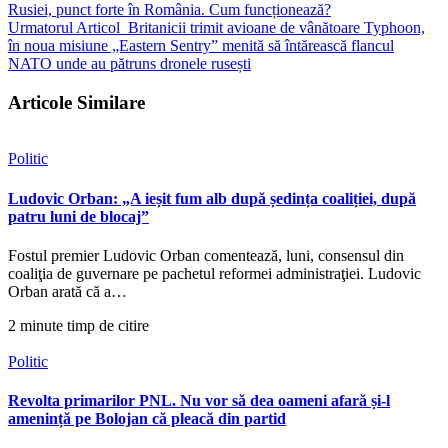
Rusiei, punct forte în România. Cum funcționează?
Urmatorul Articol
Britanicii trimit avioane de vânătoare Typhoon,
în noua misiune „Eastern Sentry” menită să întărească flancul
NATO unde au pătruns dronele rusești
Articole Similare
Politic
Ludovic Orban: „A ieșit fum alb după ședința coaliției, după
patru luni de blocaj”
Fostul premier Ludovic Orban comentează, luni, consensul din
coaliţia de guvernare pe pachetul reformei administraţiei. Ludovic
Orban arată că a…
2 minute timp de citire
Politic
Revolta primarilor PNL. Nu vor să dea oameni afară și-l
amenință pe Bolojan că pleacă din partid