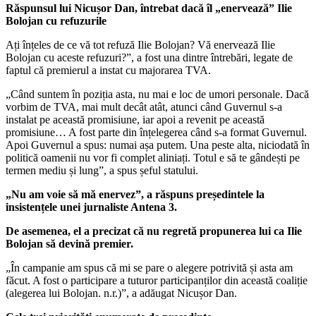
Răspunsul lui Nicușor Dan, întrebat dacă îl „enervează” Ilie
Bolojan cu refuzurile
Ați înțeles de ce vă tot refuză Ilie Bolojan? Vă enervează Ilie
Bolojan cu aceste refuzuri?”, a fost una dintre întrebări, legate de
faptul că premierul a instat cu majorarea TVA.
„Când suntem în poziția asta, nu mai e loc de umori personale. Dacă
vorbim de TVA, mai mult decât atât, atunci când Guvernul s-a
instalat pe această promisiune, iar apoi a revenit pe această
promisiune… A fost parte din înțelegerea când s-a format Guvernul.
Apoi Guvernul a spus: numai așa putem. Una peste alta, niciodată în
politică oamenii nu vor fi complet aliniați. Totul e să te gândești pe
termen mediu și lung”, a spus șeful statului.
„Nu am voie să mă enervez”, a răspuns președintele la
insistențele unei jurnaliste Antena 3.
De asemenea, el a precizat că nu regretă propunerea lui ca Ilie
Bolojan să devină premier.
„În campanie am spus că mi se pare o alegere potrivită și asta am
făcut. A fost o participare a tuturor participanților din această coaliție
(alegerea lui Bolojan. n.r.)”, a adăugat Nicușor Dan.