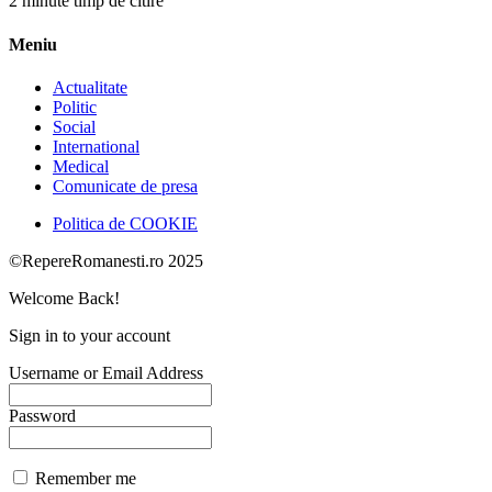
2 minute timp de citire
Meniu
Actualitate
Politic
Social
International
Medical
Comunicate de presa
Politica de COOKIE
©RepereRomanesti.ro 2025
Welcome Back!
Sign in to your account
Username or Email Address
Password
Remember me