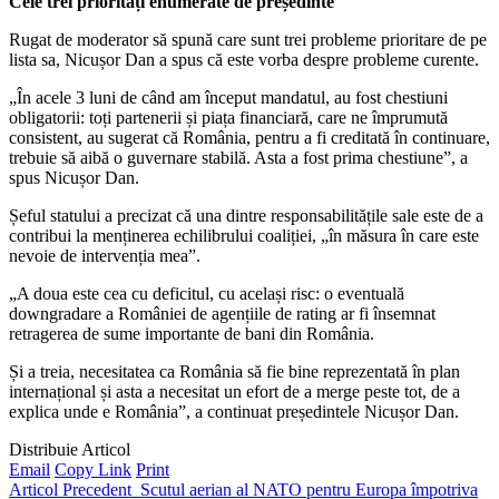
Cele trei priorități enumerate de președinte
Rugat de moderator să spună care sunt trei probleme prioritare de pe
lista sa, Nicușor Dan a spus că este vorba despre probleme curente.
„În acele 3 luni de când am început mandatul, au fost chestiuni
obligatorii: toți partenerii și piața financiară, care ne împrumută
consistent, au sugerat că România, pentru a fi creditată în continuare,
trebuie să aibă o guvernare stabilă. Asta a fost prima chestiune”, a
spus Nicușor Dan.
Șeful statului a precizat că una dintre responsabilitățile sale este de a
contribui la menținerea echilibrului coaliției, „în măsura în care este
nevoie de intervenția mea”.
„A doua este cea cu deficitul, cu același risc: o eventuală
downgradare a României de agențiile de rating ar fi însemnat
retragerea de sume importante de bani din România.
Și a treia, necesitatea ca România să fie bine reprezentată în plan
internațional și asta a necesitat un efort de a merge peste tot, de a
explica unde e România”, a continuat președintele Nicușor Dan.
Distribuie Articol
Email
Copy Link
Print
Articol Precedent
Scutul aerian al NATO pentru Europa împotriva