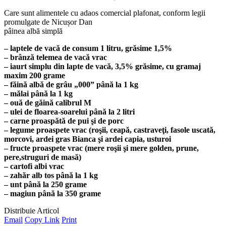
Care sunt alimentele cu adaos comercial plafonat, conform legii
promulgate de Nicușor Dan
pâinea albă simplă
– laptele de vacă de consum 1 litru, grăsime 1,5%
– brânză telemea de vacă vrac
– iaurt simplu din lapte de vacă, 3,5% grăsime, cu gramaj
maxim 200 grame
– făină albă de grâu „000” până la 1 kg
– mălai până la 1 kg
– ouă de găină calibrul M
– ulei de floarea-soarelui până la 2 litri
– carne proaspătă de pui şi de porc
– legume proaspete vrac (roşii, ceapă, castraveţi, fasole uscată,
morcovi, ardei gras Bianca şi ardei capia, usturoi
– fructe proaspete vrac (mere roşii şi mere golden, prune,
pere,struguri de masă)
– cartofi albi vrac
– zahăr alb tos până la 1 kg
– unt până la 250 grame
– magiun până la 350 grame
Distribuie Articol
Email
Copy Link
Print