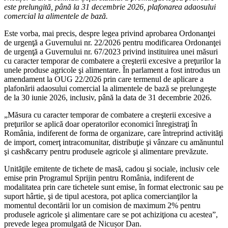
este prelungită, până la 31 decembrie 2026, plafonarea adaosului
comercial la alimentele de bază.
Este vorba, mai precis, despre legea privind aprobarea Ordonanţei
de urgenţă a Guvernului nr. 22/2026 pentru modificarea Ordonanţei
de urgenţă a Guvernului nr. 67/2023 privind instituirea unei măsuri
cu caracter temporar de combatere a creşterii excesive a preţurilor la
unele produse agricole şi alimentare. În parlament a fost introdus un
amendament la OUG 22/2026 prin care termenul de aplicare a
plafonării adaosului comercial la alimentele de bază se prelungeşte
de la 30 iunie 2026, inclusiv, până la data de 31 decembrie 2026.
„Măsura cu caracter temporar de combatere a creşterii excesive a
preţurilor se aplică doar operatorilor economici înregistraţi în
România, indiferent de forma de organizare, care întreprind activităţi
de import, comerţ intracomunitar, distribuţie şi vânzare cu amănuntul
şi cash&carry pentru produsele agricole şi alimentare prevăzute.
Unităţile emitente de tichete de masă, cadou şi sociale, inclusiv cele
emise prin Programul Sprijin pentru România, indiferent de
modalitatea prin care tichetele sunt emise, în format electronic sau pe
suport hârtie, şi de tipul acestora, pot aplica comercianţilor la
momentul decontării lor un comision de maximum 2% pentru
produsele agricole şi alimentare care se pot achiziţiona cu acestea”,
prevede legea promulgată de Nicușor Dan.