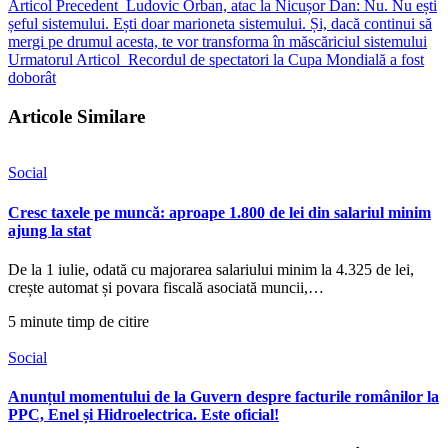
Articol Precedent
Ludovic Orban, atac la Nicușor Dan: Nu. Nu ești
șeful sistemului. Ești doar marioneta sistemului. Și, dacă continui să
mergi pe drumul acesta, te vor transforma în măscăriciul sistemului
Urmatorul Articol
Recordul de spectatori la Cupa Mondială a fost
doborât
Articole Similare
Social
Cresc taxele pe muncă: aproape 1.800 de lei din salariul minim
ajung la stat
De la 1 iulie, odată cu majorarea salariului minim la 4.325 de lei,
crește automat și povara fiscală asociată muncii,…
5 minute timp de citire
Social
Anunțul momentului de la Guvern despre facturile românilor la
PPC, Enel și Hidroelectrica. Este oficial!