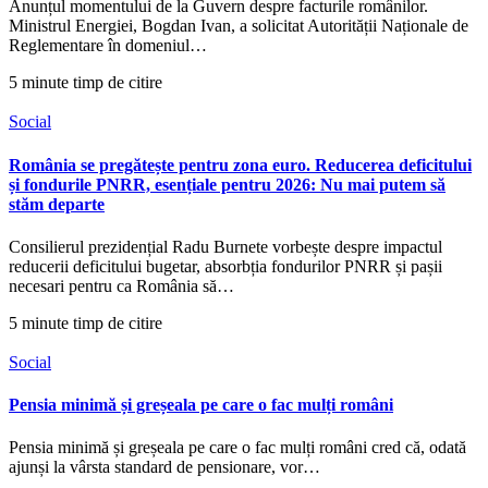
Anunțul momentului de la Guvern despre facturile românilor.
Ministrul Energiei, Bogdan Ivan, a solicitat Autorității Naționale de
Reglementare în domeniul…
5 minute timp de citire
Social
România se pregătește pentru zona euro. Reducerea deficitului
și fondurile PNRR, esențiale pentru 2026: Nu mai putem să
stăm departe
Consilierul prezidențial Radu Burnete vorbește despre impactul
reducerii deficitului bugetar, absorbția fondurilor PNRR și pașii
necesari pentru ca România să…
5 minute timp de citire
Social
Pensia minimă și greșeala pe care o fac mulți români
Pensia minimă și greșeala pe care o fac mulți români cred că, odată
ajunși la vârsta standard de pensionare, vor…