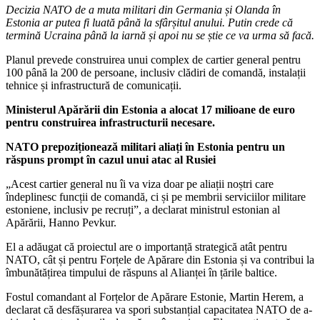
Decizia NATO de a muta militari din Germania și Olanda în
Estonia ar putea fi luată până la sfârșitul anului. Putin crede că
termină Ucraina până la iarnă și apoi nu se știe ce va urma să facă.
Planul prevede construirea unui complex de cartier general pentru
100 până la 200 de persoane, inclusiv clădiri de comandă, instalații
tehnice și infrastructură de comunicații.
Ministerul Apărării din Estonia a alocat 17 milioane de euro
pentru construirea infrastructurii necesare.
NATO prepoziționează militari aliați în Estonia pentru un
răspuns prompt în cazul unui atac al Rusiei
„Acest cartier general nu îi va viza doar pe aliații noștri care
îndeplinesc funcții de comandă, ci și pe membrii serviciilor militare
estoniene, inclusiv pe recruți”, a declarat ministrul estonian al
Apărării, Hanno Pevkur.
El a adăugat că proiectul are o importanță strategică atât pentru
NATO, cât și pentru Forțele de Apărare din Estonia și va contribui la
îmbunătățirea timpului de răspuns al Alianței în țările baltice.
Fostul comandant al Forțelor de Apărare Estonie, Martin Herem, a
declarat că desfășurarea va spori substanțial capacitatea NATO de a-