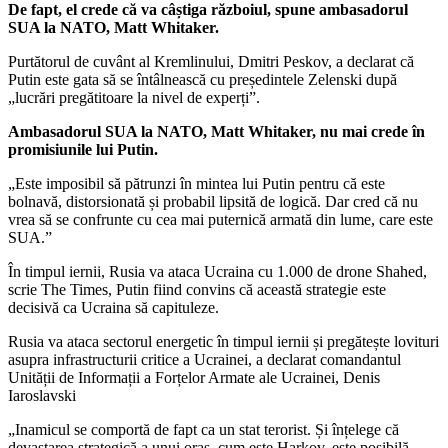
De fapt, el crede că va câștiga războiul, spune ambasadorul
SUA la NATO, Matt Whitaker.
Purtătorul de cuvânt al Kremlinului, Dmitri Peskov, a declarat că
Putin este gata să se întâlnească cu președintele Zelenski după
„lucrări pregătitoare la nivel de experți”.
Ambasadorul SUA la NATO, Matt Whitaker, nu mai crede în
promisiunile lui Putin.
„Este imposibil să pătrunzi în mintea lui Putin pentru că este
bolnavă, distorsionată și probabil lipsită de logică. Dar cred că nu
vrea să se confrunte cu cea mai puternică armată din lume, care este
SUA.”
În timpul iernii, Rusia va ataca Ucraina cu 1.000 de drone Shahed,
scrie The Times, Putin fiind convins că această strategie este
decisivă ca Ucraina să capituleze.
Rusia va ataca sectorul energetic în timpul iernii și pregătește lovituri
asupra infrastructurii critice a Ucrainei, a declarat comandantul
Unității de Informații a Forțelor Armate ale Ucrainei, Denis
Iaroslavski
„Inamicul se comportă de fapt ca un stat terorist. Și înțelege că
devastarea strategică a unui oraș, cum este Harkov, este posibilă