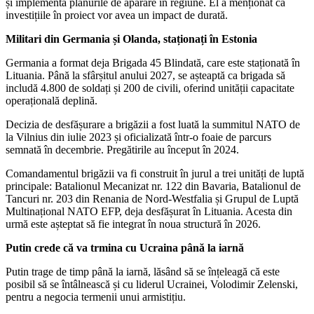
și implementa planurile de apărare în regiune. El a menționat că
investițiile în proiect vor avea un impact de durată.
Militari din Germania și Olanda, staționați în Estonia
Germania a format deja Brigada 45 Blindată, care este staționată în
Lituania. Până la sfârșitul anului 2027, se așteaptă ca brigada să
includă 4.800 de soldați și 200 de civili, oferind unității capacitate
operațională deplină.
Decizia de desfășurare a brigăzii a fost luată la summitul NATO de
la Vilnius din iulie 2023 și oficializată într-o foaie de parcurs
semnată în decembrie. Pregătirile au început în 2024.
Comandamentul brigăzii va fi construit în jurul a trei unități de luptă
principale: Batalionul Mecanizat nr. 122 din Bavaria, Batalionul de
Tancuri nr. 203 din Renania de Nord-Westfalia și Grupul de Luptă
Multinațional NATO EFP, deja desfășurat în Lituania. Acesta din
urmă este așteptat să fie integrat în noua structură în 2026.
Putin crede că va trmina cu Ucraina până la iarnă
Putin trage de timp până la iarnă, lăsând să se înțeleagă că este
posibil să se întâlnească și cu liderul Ucrainei, Volodimir Zelenski,
pentru a negocia termenii unui armistițiu.