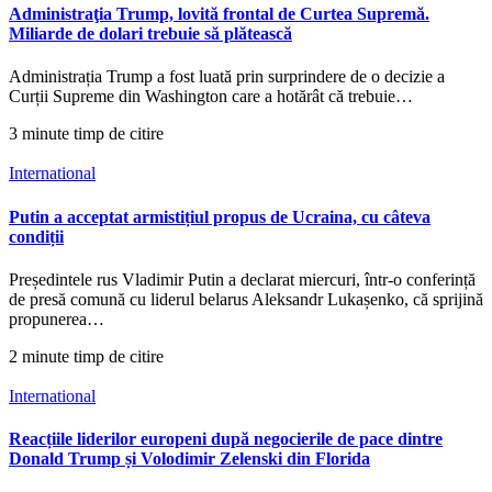
Administraţia Trump, lovită frontal de Curtea Supremă.
Miliarde de dolari trebuie să plătească
Administrația Trump a fost luată prin surprindere de o decizie a
Curții Supreme din Washington care a hotărât că trebuie…
3 minute timp de citire
International
Putin a acceptat armistițiul propus de Ucraina, cu câteva
condiții
Președintele rus Vladimir Putin a declarat miercuri, într-o conferință
de presă comună cu liderul belarus Aleksandr Lukașenko, că sprijină
propunerea…
2 minute timp de citire
International
Reacțiile liderilor europeni după negocierile de pace dintre
Donald Trump și Volodimir Zelenski din Florida