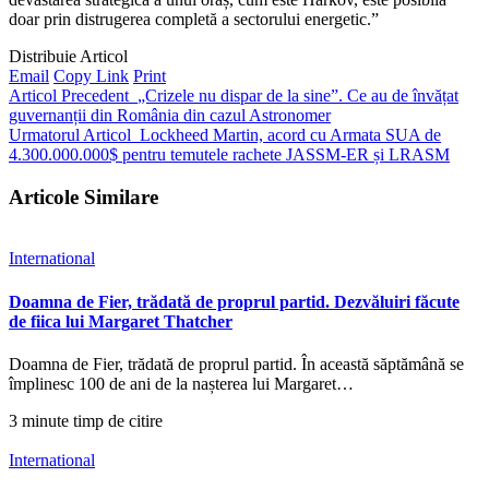
doar prin distrugerea completă a sectorului energetic.”
Distribuie Articol
Email
Copy Link
Print
Articol Precedent
„Crizele nu dispar de la sine”. Ce au de învățat
guvernanții din România din cazul Astronomer
Urmatorul Articol
Lockheed Martin, acord cu Armata SUA de
4.300.000.000$ pentru temutele rachete JASSM-ER și LRASM
Articole Similare
International
Doamna de Fier, trădată de proprul partid. Dezvăluiri făcute
de fiica lui Margaret Thatcher
Doamna de Fier, trădată de proprul partid. În această săptămână se
împlinesc 100 de ani de la nașterea lui Margaret…
3 minute timp de citire
International