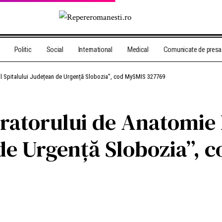
Politic
Social
International
Medical
Comunicate de presa
ul Spitalului Județean de Urgență Slobozia”, cod MySMIS 327769
atorului de Anatomie P
 de Urgență Slobozia”,