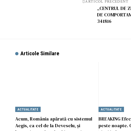
ARTICOL PRECEDENT
„CENTRUL DE Z
DE COMPORTAME
341816
Articole Similare
ACTUALITATE
ACTUALITATE
Acum, România apărată cu sistemul
BREAKING Efect
Aegis, ca cel de la Deveselu, și
peste noapte. C