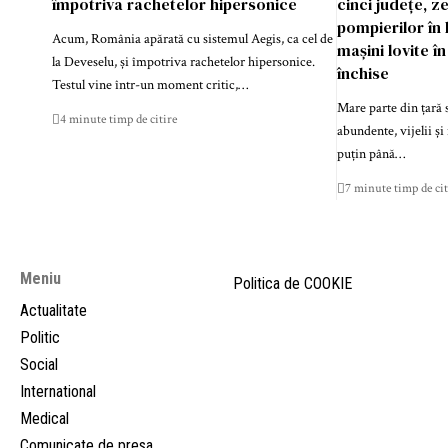
împotriva rachetelor hipersonice
cinci județe, ze
pompierilor în l
Acum, România apărată cu sistemul Aegis, ca cel de
mașini lovite î
la Deveselu, și împotriva rachetelor hipersonice.
închise
Testul vine într-un moment critic,…
Mare parte din țară s
4 minute timp de citire
abundente, vijelii și
puțin până…
7 minute timp de cit
Meniu
Politica de COOKIE
Actualitate
Politic
Social
International
Medical
Comunicate de presa