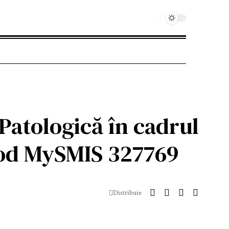
atologică în cadrul
 cod MySMIS 327769
Distribuie