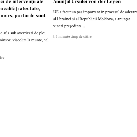
ci de intervenții ale
Anunțul Ursulei von der Leyen
ocalități afectate,
UE a făcut un pas important în procesul de aderar
n mers, porturile sunt
al Ucrainei și al Republicii Moldova, a anunțat
vineri președinta…
e află sub avertizări de ploi
3 minute timp de citire
 ninsori viscolite la munte, cel
ire