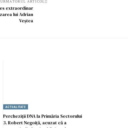
URMATORUL ARTICOL
res extraordinar
area lui Adrian
Veștea
ACTUALITATE
Percheziţii DNA la Primăria Sectorului
3. Robert Negoiță, acuzat că a