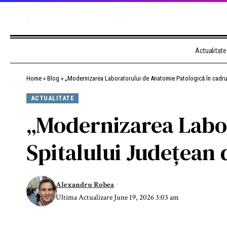
Actualitate
Home
»
Blog
»
„Modernizarea Laboratorului de Anatomie Patologică în cadr
ACTUALITATE
„Modernizarea Labor
Spitalului Județean
Alexandru Robea
Ultima Actualizare June 19, 2026 3:03 am