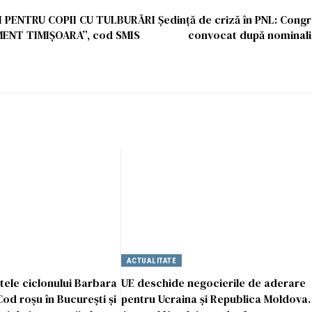
I PENTRU COPII CU TULBURĂRI
Ședință de criză în PNL: Cong
NT TIMIȘOARA”, cod SMIS
convocat după nominaliz
ACTUALITATE
ele ciclonului Barbara
UE deschide negocierile de aderare
od roșu în București și
pentru Ucraina și Republica Moldova.