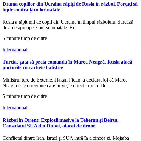
Drama copiilor din Ucraina răpiți de Rusia în război. Forțați să
lupte contra țării lor natale
Rusia a răpit mii de copii din Ucraina în timpul războiului durează
deja de aproape 3 ani și jumătate. Ei…
5 minute timp de citire
International
Turcia, gata să preia comanda în Marea Neagră. Rusia atacă
porturile cu rachete balistice
Ministrul turc de Externe, Hakan Fidan, a declarat joi că Marea
Neagră este o regiune care privește direct Turcia. De…
5 minute timp de citire
International
Război în Orient: Explozii masive la Teheran și Beirut.
Consulatul SUA din Dubai, atacat de drone
Conflictul dintre Iran, Israel și SUA intră în a cincea zi. Mojtaba