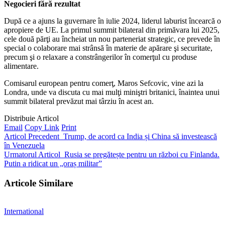
Negocieri fără rezultat
După ce a ajuns la guvernare în iulie 2024, liderul laburist încearcă o
apropiere de UE. La primul summit bilateral din primăvara lui 2025,
cele două părţi au încheiat un nou parteneriat strategic, ce prevede în
special o colaborare mai strânsă în materie de apărare şi securitate,
precum şi o relaxare a constrângerilor în comerţul cu produse
alimentare.
Comisarul european pentru comerţ, Maros Sefcovic, vine azi la
Londra, unde va discuta cu mai mulţi miniştri britanici, înaintea unui
summit bilateral prevăzut mai târziu în acest an.
Distribuie Articol
Email
Copy Link
Print
Articol Precedent
Trump, de acord ca India și China să investească
în Venezuela
Urmatorul Articol
Rusia se pregătește pentru un război cu Finlanda.
Putin a ridicat un „oraș militar”
Articole Similare
International