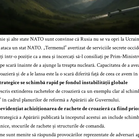
ie și alte state NATO sunt convinse că Rusia nu se va opri la Ucraina
a ataca un stat NATO. „Termenul” avertizat de serviciile secrete occid
ți într-o poziție ca a mea și încercați să-l consiliați pe Prim-Ministru
 pe scară înainte de a ajunge la treapta nucleară. Capacitatea de a ave
oazieră și de a le lansa este la o scară diferită față de ceea ce avem în
trategice se schimbă rapid pe fondul instabilității globale
scris extinderea rachetelor de croazieră ca un exemplu clar al schimb
d” în cadrul planurilor de reformă a Apărării ale Guvernului.
evidențiat achiziționarea de rachete de croazieră ca fiind prio
trategică a Apărării publicată la începutul acestui an include schim
anice, stocurile de rachete și structurile de comandă.
me sunt menite să răspundă provocărilor reprezentate de adversari ap