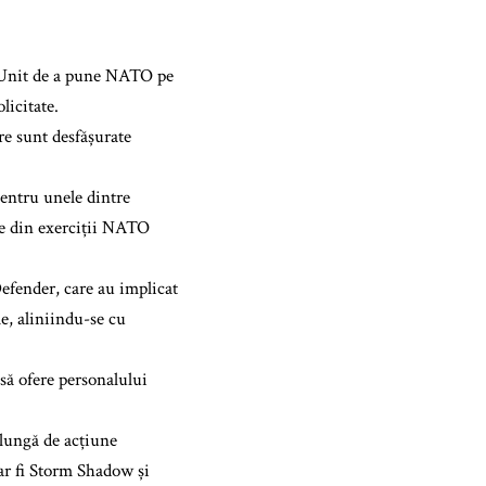
i Unit de a pune NATO pe
licitate.
re sunt desfășurate
Pentru unele dintre
rte din exerciții NATO
 Defender, care au implicat
e, aliniindu-se cu
 să ofere personalului
 lungă de acțiune
 ar fi Storm Shadow și