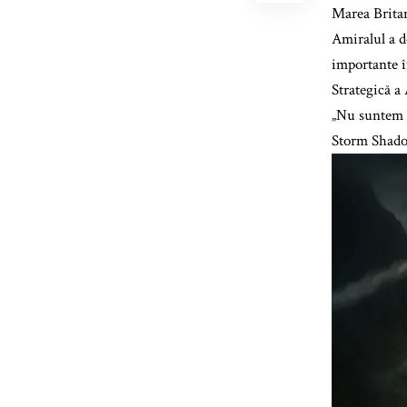
Marea Britan
Amiralul a de
importante î
Strategică a
„Nu suntem a
Storm Shadow