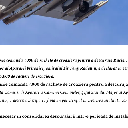
ie comandă 7.000 de rachete de croazieră pentru a descuraja Rusia. „Să
or al Apărării britanice, amiralul Sir Tony Radakin, a declarat că est
 7.000 de rachete de croazieră.
nie comandă 7.000 de rachete de croazieră pentru a descuraja R
ța Comisiei de Apărare a Camerei Comunelor, Șeful Statului Major al Apă
in, a descris achiziția ca fiind un pas esențial în creșterea letalității c
 necesar în consolidarea descurajării într-o perioadă de instabi