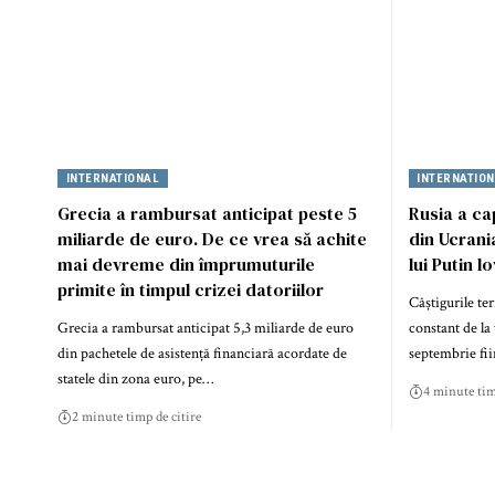
INTERNATIONAL
INTERNATIO
Grecia a rambursat anticipat peste 5
Rusia a ca
miliarde de euro. De ce vrea să achite
din Ucrani
mai devreme din împrumuturile
lui Putin l
primite în timpul crizei datoriilor
Câștigurile ter
Grecia a rambursat anticipat 5,3 miliarde de euro
constant de la
din pachetele de asistență financiară acordate de
septembrie fi
statele din zona euro, pe…
4 minute tim
2 minute timp de citire