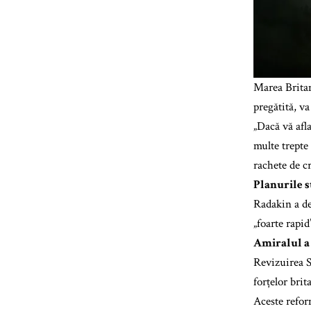
Marea Britan
pregătită, v
„Dacă vă afla
multe trepte
rachete de cr
Planurile s
Radakin a de
„foarte rapi
Amiralul a 
Revizuirea S
forțelor brit
Aceste refor