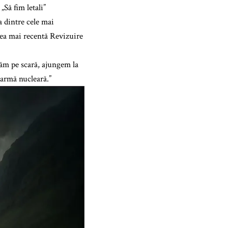
Să fim letali”
a dintre cele mai
cea mai recentă Revizuire
căm pe scară, ajungem la
armă nucleară.”