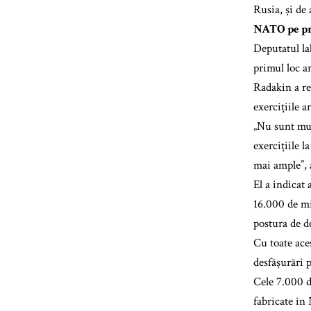
Rusia, și de
NATO pe pr
Deputatul la
primul loc a
Radakin a re
exercițiile a
„Nu sunt mul
exercițiile 
mai ample”, a
El a indicat 
16.000 de mi
postura de 
Cu toate aces
desfășurări 
Cele 7.000 d
fabricate în