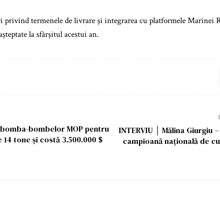
i privind termenele de livrare și integrarea cu platformele Marinei R
șteptate la sfârșitul acestui an.
A bomba-bombelor MOP pentru
INTERVIU │ Mălina Giurgiu – 
re 14 tone și costă 3.500.000 $
campioană națională de cu