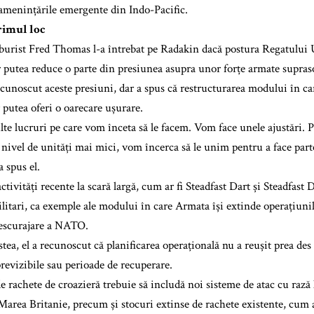
 amenințările emergente din Indo-Pacific.
imul loc
burist Fred Thomas l-a întrebat pe Radakin dacă postura Regatulu
r putea reduce o parte din presiunea asupra unor forțe armate supraso
cunoscut aceste presiuni, dar a spus că restructurarea modului în ca
r putea oferi o oarecare ușurare.
te lucruri pe care vom înceta să le facem. Vom face unele ajustări. 
la nivel de unități mai mici, vom încerca să le unim pentru a face pa
 spus el.
activități recente la scară largă, cum ar fi Steadfast Dart și Steadfast
litari, ca exemple ale modului în care Armata își extinde operațiunil
descurajare a NATO.
tea, el a recunoscut că planificarea operațională nu a reușit prea des
previzibile sau perioade de recuperare.
e rachete de croazieră trebuie să includă noi sisteme de atac cu rază
 Marea Britanie, precum și stocuri extinse de rachete existente, cum