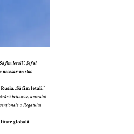
 fim letali”. Șeful
e necesar un stoc
usia. „Să fim letali.”
rării britanice, amiralul
onvenționale a Regatului
litate globală