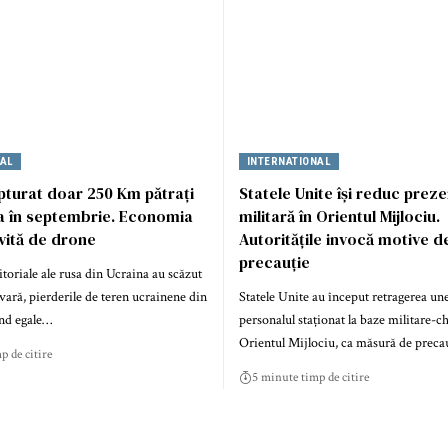
NAL
INTERNATIONAL
pturat doar 250 Km pătrați
Statele Unite își reduc prez
a în septembrie. Economia
militară în Orientul Mijlociu.
ovită de drone
Autoritățile invocă motive d
precauție
itoriale ale rusa din Ucraina au scăzut
 vară, pierderile de teren ucrainene din
Statele Unite au început retragerea une
ind egale…
personalul staționat la baze militare-c
Orientul Mijlociu, ca măsură de preca
p de citire
5 minute timp de citire