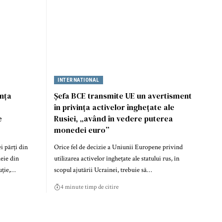
INTERNATIONAL
ența
Șefa BCE transmite UE un avertisment
în privința activelor înghețate ale
e
Rusiei, „având în vedere puterea
monedei euro”
i părți din
Orice fel de decizie a Uniunii Europene privind
heie din
utilizarea activelor înghețate ale statului rus, în
uție,…
scopul ajutării Ucrainei, trebuie să…
4 minute timp de citire