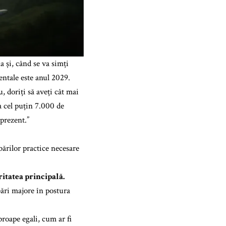
 și, când se va simți
entale este anul 2029.
, doriți să aveți cât mai
a cel puțin 7.000 de
 prezent.”
ărilor practice necesare
ritatea principală.
bări majore în postura
roape egali, cum ar fi