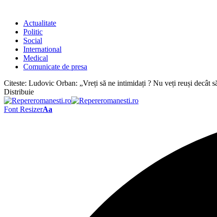
Actualitate
Politic
Social
International
Medical
Comunicate de presa
Citeste:
Ludovic Orban: „Vreți să ne intimidați ? Nu veți reuși decât să
Distribuie
Font Resizer
Aa