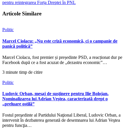
pentru reintegrarea Forța Dreptei în PNL
Articole Similare
Politic
Marcel Ciolacu: „Nu este criză economică, ci o campanie de
panică politică”
Marcel Ciolacu, fost premier și președinte PSD, a reacționat dur pe
Facebook după ce a fost acuzat de „dezastru economic”…
3 minute timp de citire
Politic
Ludovic Orban, mesaj de susţinere pentru Ilie Bolojan.
Nominalizarea lui Adrian Veştea, caracterizată drept o
„preluare ostilă”
Fostul preşedinte al Partidului Naţional Liberal, Ludovic Orban, a
intervenit în dezbaterea generată de desemnarea lui Adrian Veştea
pentru funcţia…