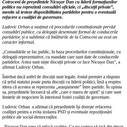
Cotroceni de președintele Nicușor Dan cu liderii formațiunilor
politice nu reprezintă consultări oficiale, ci „discuții private”,
menite să testeze disponibilitatea partidelor pentru o eventuală
refacere a coaliției de guvernare.
Ludovic Orban a susținut că procedurile constituționale prevăd
consultări publice, cu delegații desemnate formal de conducerile
partidelor, și a subliniat că întâlnirile de la Cotroceni au avut un
caracter informal.
„Consultările se fac public, în baza procedurilor constituționale, cu
delegații reprezentative, cu mandate care sunt date de conducerile
partidelor. Astea sunt niște discuții private ce face Nicușor Dan”, a
afirmat Ludovic Orban.
Întrebat dacă astfel de discuții sunt legale, fostul premier a răspuns
că șeful statului poate purta discuții cu liderii politici, însă a respins
ideea că acestea ar reprezenta „aranjamente” între partide. În opinia
sa, președintele încearcă să afle „care e starea de spirit” și care sunt
limitele de negociere în interiorul fostei coaliții de guvernare.
Ludovic Orban a afirmat că președintele își dorește refacerea
coaliției pentru a evita izolarea PSD și eventuale repoziționări
politice ale social-democraților.
„Nicușor Dan vrea să refacă coaliția. Ca nu cumva să iasă din decor