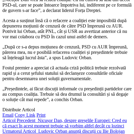
PSD-ul, care se poate întoarce împotriva lui, indiferent pe ce formulă
de guvern s-ar face”, a declarat liderul Forța Dreptei.
Acesta a susținut însă că o refacere a coaliției este imposibilă după
depunerea moțiunii de cenzură de către PSD împreună cu AUR.
Potrivit lui Orban, atât PNL, cât și USR au avertizat anterior că nu
vor mai colabora cu PSD în cazul unui astfel de demers.
„După ce s-a depus moțiunea de cenzură, PSD cu AUR împreună,
părerea mea, nu e posibilă refacerea coaliției și președintele trebuie
să înțeleagă lucrul ăsta”, a spus Ludovic Orban.
Fostul premier a apreciat că actuala criză politică trebuie rezolvată
rapid și a cerut șefului statului să declanșeze consultările oficiale
pentru desemnarea unei soluții guvernamentale.
„Președintele, ai făcut discuții informale cu președinții partidelor care
au compus coaliția. Trebuie să dea drumul la consultări și să degaje
o soluție cât mai repede”, a conchis Orban.
Distribuie Articol
Email
Copy Link
Print
Articol Precedent
Nicușor Dan, despre greșelile Europei: Cred eu
că exact în acest moment trebuie să vorbim altfel decât cu lozinci
Urmatorul Articol
Ludovic Orban anunță discuții cu Ilie Bolojan