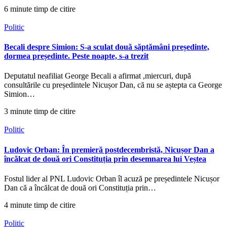
6 minute timp de citire
Politic
Becali despre Simion: S-a sculat două săptămâni președinte,
dormea președinte. Peste noapte, s-a trezit
Deputatul neafiliat George Becali a afirmat ,miercuri, după
consultările cu președintele Nicușor Dan, că nu se aștepta ca George
Simion…
3 minute timp de citire
Politic
Ludovic Orban: În premieră postdecembristă, Nicușor Dan a
încălcat de două ori Constituția prin desemnarea lui Veștea
Fostul lider al PNL Ludovic Orban îl acuză pe președintele Nicușor
Dan că a încălcat de două ori Constituția prin…
4 minute timp de citire
Politic