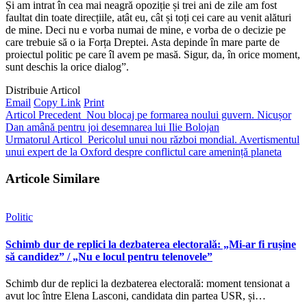
Și am intrat în cea mai neagră opoziție și trei ani de zile am fost
faultat din toate direcțiile, atât eu, cât și toți cei care au venit alături
de mine. Deci nu e vorba numai de mine, e vorba de o decizie pe
care trebuie să o ia Forța Dreptei. Asta depinde în mare parte de
proiectul politic pe care îl avem pe masă. Sigur, da, în orice moment,
sunt deschis la orice dialog”.
Distribuie Articol
Email
Copy Link
Print
Articol Precedent
Nou blocaj pe formarea noului guvern. Nicușor
Dan amână pentru joi desemnarea lui Ilie Bolojan
Urmatorul Articol
Pericolul unui nou război mondial. Avertismentul
unui expert de la Oxford despre conflictul care amenință planeta
Articole Similare
Politic
Schimb dur de replici la dezbaterea electorală: „Mi-ar fi rușine
să candidez” / „Nu e locul pentru telenovele”
Schimb dur de replici la dezbaterea electorală: moment tensionat a
avut loc între Elena Lasconi, candidata din partea USR, și…