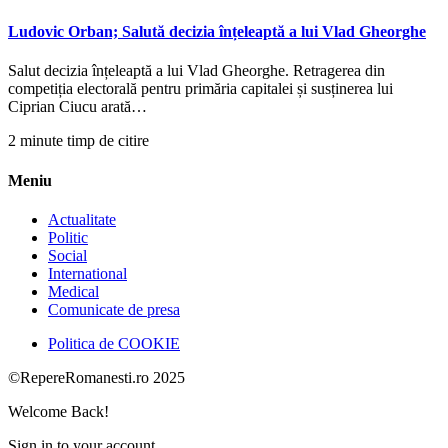
Ludovic Orban; Salută decizia înțeleaptă a lui Vlad Gheorghe
Salut decizia înțeleaptă a lui Vlad Gheorghe. Retragerea din
competiția electorală pentru primăria capitalei și susținerea lui
Ciprian Ciucu arată…
2 minute timp de citire
Meniu
Actualitate
Politic
Social
International
Medical
Comunicate de presa
Politica de COOKIE
©RepereRomanesti.ro 2025
Welcome Back!
Sign in to your account