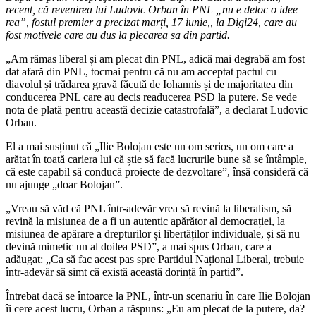
recent, că revenirea lui Ludovic Orban în PNL „nu e deloc o idee
rea”, fostul premier a precizat marți, 17 iunie,, la Digi24, care au
fost motivele care au dus la plecarea sa din partid.
„Am rămas liberal și am plecat din PNL, adică mai degrabă am fost
dat afară din PNL, tocmai pentru că nu am acceptat pactul cu
diavolul și trădarea gravă făcută de Iohannis și de majoritatea din
conducerea PNL care au decis readucerea PSD la putere. Se vede
nota de plată pentru această decizie catastrofală”, a declarat Ludovic
Orban.
El a mai susținut că „Ilie Bolojan este un om serios, un om care a
arătat în toată cariera lui că știe să facă lucrurile bune să se întâmple,
că este capabil să conducă proiecte de dezvoltare”, însă consideră că
nu ajunge „doar Bolojan”.
„Vreau să văd că PNL într-adevăr vrea să revină la liberalism, să
revină la misiunea de a fi un autentic apărător al democrației, la
misiunea de apărare a drepturilor și libertăților individuale, și să nu
devină mimetic un al doilea PSD”, a mai spus Orban, care a
adăugat: „Ca să fac acest pas spre Partidul Național Liberal, trebuie
într-adevăr să simt că există această dorință în partid”.
Întrebat dacă se întoarce la PNL, într-un scenariu în care Ilie Bolojan
îi cere acest lucru, Orban a răspuns: „Eu am plecat de la putere, da?