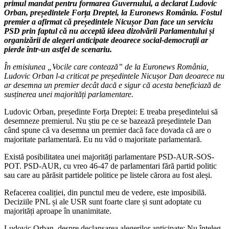
primul mandat pentru formarea Guvernului, a declarat Ludovic
Orban, președintele Forța Dreptei, la Euronews România. Fostul
premier a afirmat că președintele Nicușor Dan face un serviciu
PSD prin faptul că nu acceptă ideea dizolvării Parlamentului și
organizării de alegeri anticipate deoarece social-democrații ar
pierde într-un astfel de scenariu.
În emisiunea „Vocile care contează” de la Euronews România,
Ludovic Orban l-a criticat pe președintele Nicușor Dan deoarece nu
ar desemna un premier decât dacă e sigur că acesta beneficiază de
susținerea unei majorități parlamentare.
Ludovic Orban, președinte Forța Dreptei: E treaba președintelui să
desemneze premierul. Nu știu pe ce se bazează președintele Dan
când spune că va desemna un premier dacă face dovada că are o
majoritate parlamentară. Eu nu văd o majoritate parlamentară.
Există posibilitatea unei majorități parlamentare PSD-AUR-SOS-
POT. PSD-AUR, cu vreo 46-47 de parlamentari fără partid politic
sau care au părăsit partidele politice pe listele cărora au fost aleși.
Refacerea coaliției, din punctul meu de vedere, este imposibilă.
Deciziile PNL și ale USR sunt foarte clare și sunt adoptate cu
majorități aproape în unanimitate.
Ludovic Orban, despre declanșarea alegerilor anticipate: Nu înțeleg