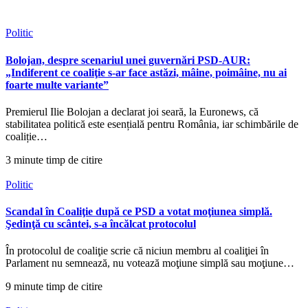
Politic
Bolojan, despre scenariul unei guvernări PSD-AUR:
„Indiferent ce coaliţie s-ar face astăzi, mâine, poimâine, nu ai
foarte multe variante”
Premierul Ilie Bolojan a declarat joi seară, la Euronews, că
stabilitatea politică este esențială pentru România, iar schimbările de
coaliție…
3 minute timp de citire
Politic
Scandal în Coaliţie după ce PSD a votat moţiunea simplă.
Şedinţă cu scântei, s-a încălcat protocolul
În protocolul de coaliţie scrie că niciun membru al coaliţiei în
Parlament nu semnează, nu votează moţiune simplă sau moţiune…
9 minute timp de citire