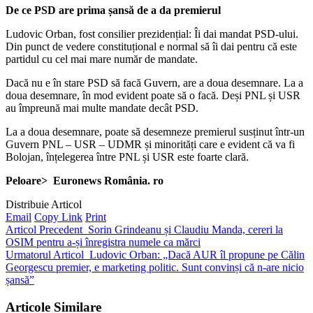
De ce PSD are prima șansă de a da premierul
Ludovic Orban, fost consilier prezidențial: Îi dai mandat PSD-ului.
Din punct de vedere constituțional e normal să îi dai pentru că este
partidul cu cel mai mare număr de mandate.
Dacă nu e în stare PSD să facă Guvern, are a doua desemnare. La a
doua desemnare, în mod evident poate să o facă. Deși PNL și USR
au împreună mai multe mandate decât PSD.
La a doua desemnare, poate să desemneze premierul susținut într-un
Guvern PNL – USR – UDMR și minorități care e evident că va fi
Bolojan, înțelegerea între PNL și USR este foarte clară.
Peloare> Euronews România. ro
Distribuie Articol
Email
Copy Link
Print
Articol Precedent
Sorin Grindeanu și Claudiu Manda, cereri la
OSIM pentru a-și înregistra numele ca mărci
Urmatorul Articol
Ludovic Orban: „Dacă AUR îl propune pe Călin
Georgescu premier, e marketing politic. Sunt convinși că n-are nicio
șansă”
Articole Similare