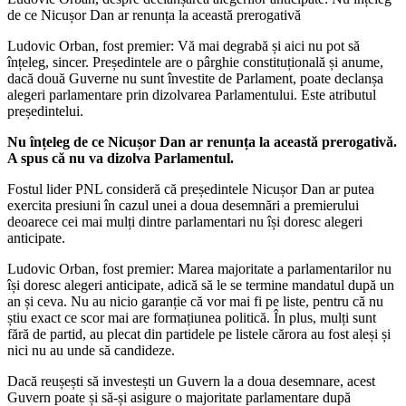
de ce Nicușor Dan ar renunța la această prerogativă
Ludovic Orban, fost premier: Vă mai degrabă și aici nu pot să
înțeleg, sincer. Președintele are o pârghie constituțională și anume,
dacă două Guverne nu sunt învestite de Parlament, poate declanșa
alegeri parlamentare prin dizolvarea Parlamentului. Este atributul
președintelui.
Nu înțeleg de ce Nicușor Dan ar renunța la această prerogativă.
A spus că nu va dizolva Parlamentul.
Fostul lider PNL consideră că președintele Nicușor Dan ar putea
exercita presiuni în cazul unei a doua desemnări a premierului
deoarece cei mai mulți dintre parlamentari nu își doresc alegeri
anticipate.
Ludovic Orban, fost premier: Marea majoritate a parlamentarilor nu
își doresc alegeri anticipate, adică să le se termine mandatul după un
an și ceva. Nu au nicio garanție că vor mai fi pe liste, pentru că nu
știu exact ce scor mai are formațiunea politică. În plus, mulți sunt
fără de partid, au plecat din partidele pe listele cărora au fost aleși și
nici nu au unde să candideze.
Dacă reușești să investești un Guvern la a doua desemnare, acest
Guvern poate și să-și asigure o majoritate parlamentare după