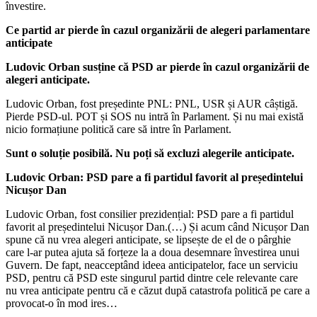
învestire.
Ce partid ar pierde în cazul organizării de alegeri parlamentare
anticipate
Ludovic Orban susține că PSD ar pierde în cazul organizării de
alegeri anticipate.
Ludovic Orban, fost președinte PNL: PNL, USR și AUR câștigă.
Pierde PSD-ul. POT și SOS nu intră în Parlament. Și nu mai există
nicio formațiune politică care să intre în Parlament.
Sunt o soluție posibilă. Nu poți să excluzi alegerile anticipate.
Ludovic Orban: PSD pare a fi partidul favorit al președintelui
Nicușor Dan
Ludovic Orban, fost consilier prezidențial: PSD pare a fi partidul
favorit al președintelui Nicușor Dan.(…) Și acum când Nicușor Dan
spune că nu vrea alegeri anticipate, se lipsește de el de o pârghie
care l-ar putea ajuta să forțeze la a doua desemnare învestirea unui
Guvern. De fapt, neacceptând ideea anticipatelor, face un serviciu
PSD, pentru că PSD este singurul partid dintre cele relevante care
nu vrea anticipate pentru că e căzut după catastrofa politică pe care a
provocat-o în mod ires…