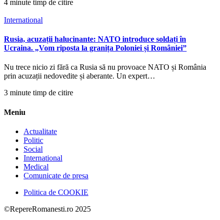
4 minute timp de citire
International
Rusia, acuzații halucinante: NATO introduce soldați în
Ucraina. „Vom riposta la granița Poloniei și României”
Nu trece nicio zi fără ca Rusia să nu provoace NATO și România
prin acuzații nedovedite și aberante. Un expert…
3 minute timp de citire
Meniu
Actualitate
Politic
Social
International
Medical
Comunicate de presa
Politica de COOKIE
©RepereRomanesti.ro 2025