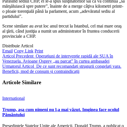
Părăsind sediul CHP, el le-a spus susţinătorilor săi că va continua „să
mărşăluiască spre putere”, înainte de a merge câţiva kilometri printr-
o ploaie torenţială până la parlament, acum „adevăratul sediu al
partidului”.
Scene similare au avut loc anul trecut la Istanbul, cel mai mare oraş
al ţării, când justiţia a numit un administrator în fruntea conducerii
provinciale a CHP.
Distribuie Articol
Email
Copy Link
Print
Articol Precedent
Operațiuni de intervenție rapidă ale SUA în
Venezuela. Avioane Osprey „au parcat” în curtea ambasadei
Urmatorul Articol
De ce sunt recomandați strugurii congelați vara.
Beneficii, mod de consum și contraindicații
Articole Similare
International
Trump, așa cum nimeni nu l-a mai văzut. Imginea face ocolul
Pământului
Președintele Statelor Unite ale Americii, Donald Trump, a publicat o