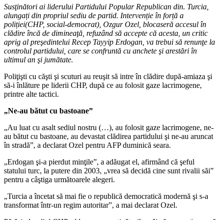
Susţinători ai liderului Partidului Popular Republican din. Turcia,
alungați din propriul sediu de partid. Intervenție în forță a
poliției(CHP, social-democrat), Ozgur Ozel, blocaseră accesul în
clădire încă de dimineaţă, refuzând să accepte că acesta, un critic
aprig al preşedintelui Recep Tayyip Erdogan, va trebui să renunţe la
controlul partidului, care se confruntă cu anchete şi arestări în
ultimul an şi jumătate.
Poliţişti cu căşti şi scuturi au reuşit să intre în clădire după-amiaza şi
să-i înlăture pe liderii CHP, după ce au folosit gaze lacrimogene,
printre alte tactici.
„Ne-au bătut cu bastoane”
„Au luat cu asalt sediul nostru (…), au folosit gaze lacrimogene, ne-
au bătut cu bastoane, au devastat clădirea partidului şi ne-au aruncat
în stradă”, a declarat Ozel pentru AFP duminică seara.
„Erdogan şi-a pierdut minţile”, a adăugat el, afirmând că şeful
statului turc, la putere din 2003, „vrea să decidă cine sunt rivalii săi”
pentru a câştiga următoarele alegeri.
„Turcia a încetat să mai fie o republică democratică modernă şi s-a
transformat într-un regim autoritar”, a mai declarat Ozel.