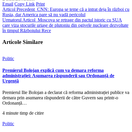
Email
Copy Link
Print
Articol Precedent
CNN: Europa se teme că a intrat deja în război cu
Rusia, dar America pare să nu vadă pericolul
Urmatorul Articol
Moscova se retrage din pactul istoric cu SUA
care viza stocurile uriașe de plutoniu din ogivele nucleare dezvoltate
în timpul Războiului Rece
Articole Similare
Politic
Premierul Bolojan explică cum va demara reforma
administrației: Asumarea răspunderii sau Ordonanță de
Urgență
Premierul Ilie Bolojan a declarat că reforma administrației publice va
demara prin asumarea răspunderii de către Guvern sau printr-o
Ordonanță…
4 minute timp de citire
Politic