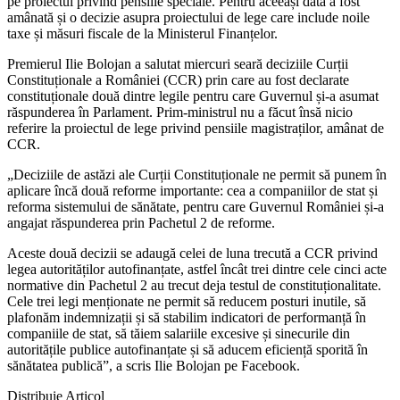
pe proiectul privind pensiile speciale. Pentru aceeași dată a fost
amânată și o decizie asupra proiectului de lege care include noile
taxe și măsuri fiscale de la Ministerul Finanțelor.
Premierul Ilie Bolojan a salutat miercuri seară deciziile Curții
Constituționale a României (CCR) prin care au fost declarate
constituționale două dintre legile pentru care Guvernul și-a asumat
răspunderea în Parlament. Prim-ministrul nu a făcut însă nicio
referire la proiectul de lege privind pensiile magistraților, amânat de
CCR.
„Deciziile de astăzi ale Curții Constituționale ne permit să punem în
aplicare încă două reforme importante: cea a companiilor de stat și
reforma sistemului de sănătate, pentru care Guvernul României și-a
angajat răspunderea prin Pachetul 2 de reforme.
Aceste două decizii se adaugă celei de luna trecută a CCR privind
legea autorităților autofinanțate, astfel încât trei dintre cele cinci acte
normative din Pachetul 2 au trecut deja testul de constituționalitate.
Cele trei legi menționate ne permit să reducem posturi inutile, să
plafonăm indemnizații și să stabilim indicatori de performanță în
companiile de stat, să tăiem salariile excesive și sinecurile din
autoritățile publice autofinanțate și să aducem eficiență sporită în
sănătatea publică”, a scris Ilie Bolojan pe Facebook.
Distribuie Articol