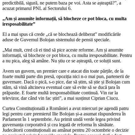
predictibilă, sigură, ne putem baza pe voi. Asta se așteaptă?”, a
acuzat primarul PNL al Sectorului 6.
„Am și anumite informații, să blocheze ce pot bloca, cu multa
iresposabilitate”
El a mai spus că crede „că se blochează deliberat” modificările
aduse de Guvernul Bolojan sistemului de pensii speciale.
„Mai mult, cred că ei tind să pice aceste reforme. Am și anumite
informații, să blocheze ce pot bloca, cu multa iresposabilitate. Pentru
a nu pica, aleg să amâne. Nu știu ce se așteaptă, ce soluții sunt.
Avem un guvern, un premier care e atacat din toate părțile, de la
foarte multă parte din presă, opoziția nici n-o mai pun, partenerii de
guvernare. Dacă o pică, s-o pice, dar să știm, să știe și Bolojan cum
stăm, să vină altcineva eventual care să evite să se ducă țara în
prăpastie. E foarte multă iresponsabilitate continuă. Vin rar la
televizor, dar când vin fac știri”, a mai susținut Ciprian Ciucu.
Curtea Constituțională a României a avut miercuri pe agendă patru
legi pentru care premierul Ilie Bolojan și-a asumat răspunderea în
Parlament în 1 septembrie. Au primit undă verde legea privind
guvernanța corporativă și cea legată de reforma în sănătate.
Judecătorii constituționali au amânat pentru 20 octombrie o decizie