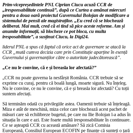
Prim-vicepreședintele PNL Ciprian Ciucu acuză CCR de
„iresponsabilitate continuă”, după ce Curtea a amânat miercuri
pentru a doua oară proiectul Guvernului Bolojan de modificare a
sistemului de pensii ale magistraților. „Eu cred că se blochează
deliberat. Mai mult, cred că ei tind să pice aceste reforme. Am și
anumite informații, să blocheze ce pot bloca, cu multa
iresposabilitate”, a susținut Ciucu, la Digi24.
liderul PNL a spus că faptul că orice act de guvernare se atacă la
CCR „mută cumva decizia care prin Constituție aparține în esență
Guvernului și guvernanților către o autoritate judecătorească”.
„Ce nu le convine, că e și breasla lor afectată?”
„CCR nu poate guverna la nesfârșit România. CCR trebuie să se
exprime cu curaj, pentru că boală lungă, moarte sigură. Nu înțeleg.
Nu le convine, ce nu le convine, că e și breasla lor afectată? Cu toții
suntem afectați.
Să terminăm odată cu privilegiile astea. Oamenii trebuie să înțeleagă.
Miza e atât de meschină, miza celor care blochează acest pachet de
măsuri care să echilibreze bugetul, pe care nu Ilie Bolojan l-a adus în
situația în care e azi. Este foarte multă iresponsabilitate în continuare.
Ce se așteaptă CCR cu această amânare? Să zică Comisia
Europeană, Consiliul European ECOFIN pe finanțe că sunteți o țară