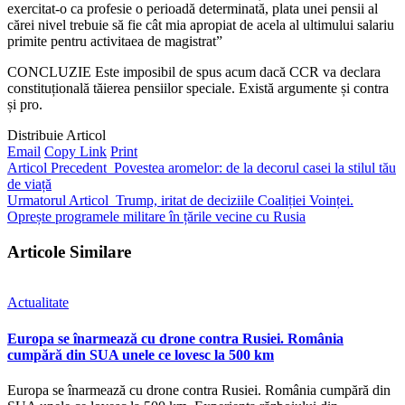
exercitat‑o ca profesie o perioadă determinată, plata unei pensii al
cărei nivel trebuie să fie cât mia apropiat de acela al ultimului salariu
primite pentru activitaea de magistrat”
CONCLUZIE Este imposibil de spus acum dacă CCR va declara
constituțională tăierea pensiilor speciale. Există argumente și contra
și pro.
Distribuie Articol
Email
Copy Link
Print
Articol Precedent
Povestea aromelor: de la decorul casei la stilul tău
de viață
Urmatorul Articol
Trump, iritat de deciziile Coaliției Voinței.
Oprește programele militare în țările vecine cu Rusia
Articole Similare
Actualitate
Europa se înarmează cu drone contra Rusiei. România
cumpără din SUA unele ce lovesc la 500 km
Europa se înarmează cu drone contra Rusiei. România cumpără din