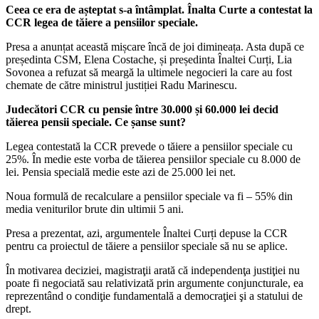
Ceea ce era de așteptat s-a întâmplat. Înalta Curte a contestat la
CCR legea de tăiere a pensiilor speciale.
Presa a anunțat această mișcare încă de joi dimineața. Asta după ce
președinta CSM, Elena Costache, și președinta Înaltei Curți, Lia
Sovonea a refuzat să meargă la ultimele negocieri la care au fost
chemate de către ministrul justiției Radu Marinescu.
Judecători CCR cu pensie între 30.000 și 60.000 lei decid
tăierea pensii speciale. Ce șanse sunt?
Legea contestată la CCR prevede o tăiere a pensiilor speciale cu
25%. În medie este vorba de tăierea pensiilor speciale cu 8.000 de
lei. Pensia specială medie este azi de 25.000 lei net.
Noua formulă de recalculare a pensiilor speciale va fi – 55% din
media veniturilor brute din ultimii 5 ani.
Presa a prezentat, azi, argumentele Înaltei Curți depuse la CCR
pentru ca proiectul de tăiere a pensiilor speciale să nu se aplice.
În motivarea deciziei, magistraţii arată că independenţa justiţiei nu
poate fi negociată sau relativizată prin argumente conjuncturale, ea
reprezentând o condiţie fundamentală a democraţiei şi a statului de
drept.