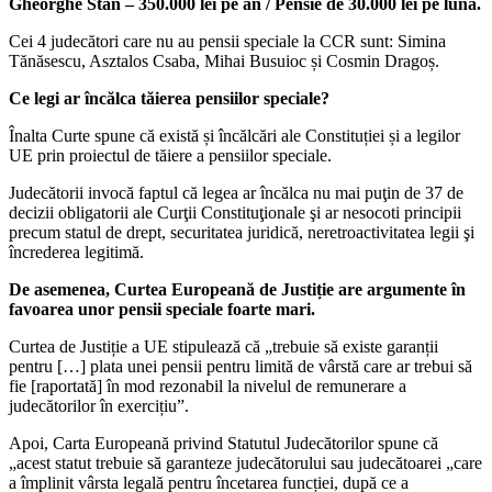
Gheorghe Stan – 350.000 lei pe an / Pensie de 30.000 lei pe lună.
Cei 4 judecători care nu au pensii speciale la CCR sunt: Simina
Tănăsescu, Asztalos Csaba, Mihai Busuioc și Cosmin Dragoș.
Ce legi ar încălca tăierea pensiilor speciale?
Înalta Curte spune că există și încălcări ale Constituției și a legilor
UE prin proiectul de tăiere a pensiilor speciale.
Judecătorii invocă faptul că legea ar încălca nu mai puţin de 37 de
decizii obligatorii ale Curţii Constituţionale şi ar nesocoti principii
precum statul de drept, securitatea juridică, neretroactivitatea legii şi
încrederea legitimă.
De asemenea, Curtea Europeană de Justiție are argumente în
favoarea unor pensii speciale foarte mari.
Curtea de Justiție a UE stipulează că „trebuie să existe garanții
pentru […] plata unei pensii pentru limită de vârstă care ar trebui să
fie [raportată] în mod rezonabil la nivelul de remunerare a
judecătorilor în exercițiu”.
Apoi, Carta Europeană privind Statutul Judecătorilor spune că
„acest statut trebuie să garanteze judecătorului sau judecătoarei „care
a împlinit vârsta legală pentru încetarea funcției, după ce a