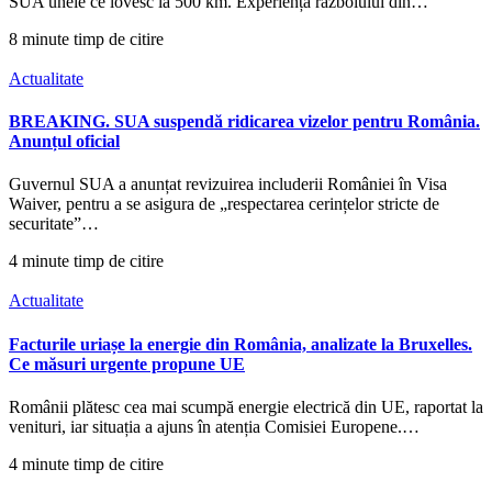
SUA unele ce lovesc la 500 km. Experiența războiului din…
8 minute timp de citire
Actualitate
BREAKING. SUA suspendă ridicarea vizelor pentru România.
Anunțul oficial
Guvernul SUA a anunțat revizuirea includerii României în Visa
Waiver, pentru a se asigura de „respectarea cerințelor stricte de
securitate”…
4 minute timp de citire
Actualitate
Facturile uriașe la energie din România, analizate la Bruxelles.
Ce măsuri urgente propune UE
Românii plătesc cea mai scumpă energie electrică din UE, raportat la
venituri, iar situația a ajuns în atenția Comisiei Europene.…
4 minute timp de citire