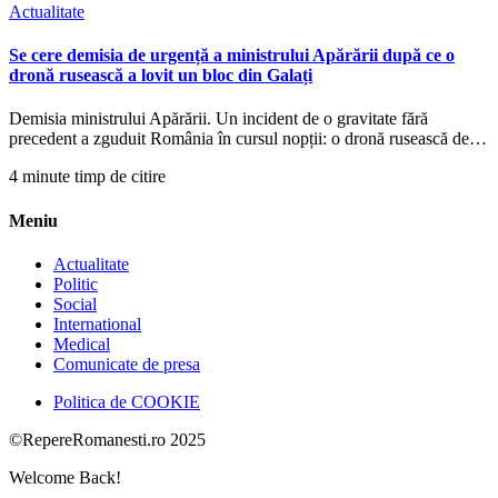
Actualitate
Se cere demisia de urgență a ministrului Apărării după ce o
dronă rusească a lovit un bloc din Galați
Demisia ministrului Apărării. Un incident de o gravitate fără
precedent a zguduit România în cursul nopții: o dronă rusească de…
4 minute timp de citire
Meniu
Actualitate
Politic
Social
International
Medical
Comunicate de presa
Politica de COOKIE
©RepereRomanesti.ro 2025
Welcome Back!