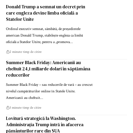
Donald Trump a semnat un decret prin
care engleza devine limba oficială a
Statelor Unite
Ordinul executiv semnat, sâmbătă, de preşedintele
american Donald Trump, stabileşte engleza ca limbă
oficială a Statelor Unite, pentru a „promova…
2 minute timp de citire
Summer Black Friday: Americanii au
cheltuit 24,1 miliarde dolari în săptămâna
reducerilor
Summer Black Friday – sau reducerile de vară – au crescut
nivelul cumpărăturilor online în Statele Unite.
Americanii au cheltuit…
3 minute timp de citire
Lovitură strategică la Washington.
Administrația Trump intră în afacerea
pământurilor rare din SUA