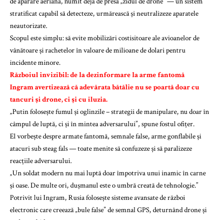
de apărare aeriană, numit deja de presă „zidul de drone” — un sistem
stratificat capabil să detecteze, urmărească și neutralizeze aparatele
neautorizate.
Scopul este simplu: să evite mobilizări costisitoare ale avioanelor de
vânătoare și rachetelor în valoare de milioane de dolari pentru
incidente minore.
Războiul invizibil: de la dezinformare la arme fantomă
Ingram avertizează că adevărata bătălie nu se poartă doar cu
tancuri și drone, ci și cu iluzia.
„Putin folosește fumul și oglinzile – strategii de manipulare, nu doar în
câmpul de luptă, ci și în mintea adversarului”, spune fostul ofițer.
El vorbește despre armate fantomă, semnale false, arme gonflabile și
atacuri sub steag fals — toate menite să confuzeze și să paralizeze
reacțiile adversarului.
„Un soldat modern nu mai luptă doar împotriva unui inamic în carne
și oase. De multe ori, dușmanul este o umbră creată de tehnologie.”
Potrivit lui Ingram, Rusia folosește sisteme avansate de război
electronic care creează „bule false” de semnal GPS, deturnând drone și