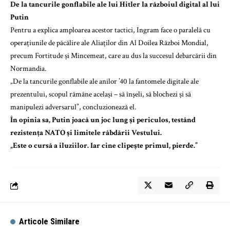
De la tancurile gonflabile ale lui Hitler la războiul digital al lui
Putin
Pentru a explica amploarea acestor tactici, Ingram face o paralelă cu
operațiunile de păcălire ale Aliaților din Al Doilea Război Mondial,
precum Fortitude și Mincemeat, care au dus la succesul debarcării din
Normandia.
„De la tancurile gonflabile ale anilor ’40 la fantomele digitale ale
prezentului, scopul rămâne același – să înșeli, să blochezi și să
manipulezi adversarul”, concluzionează el.
În opinia sa, Putin joacă un joc lung și periculos, testând
rezistența NATO și limitele răbdării Vestului.
„Este o cursă a iluziilor. Iar cine clipește primul, pierde.”
Articole Similare