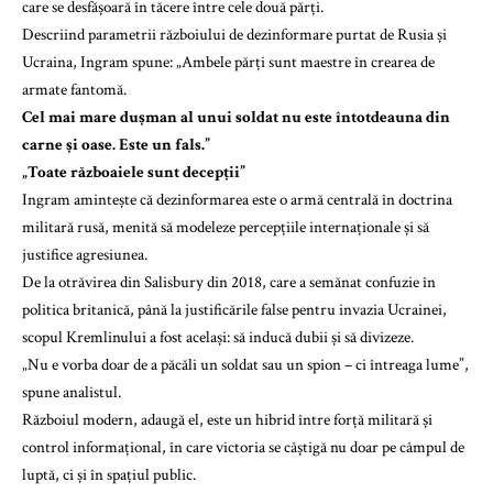
care se desfășoară în tăcere între cele două părți.
Descriind parametrii războiului de dezinformare purtat de Rusia și
Ucraina, Ingram spune: „Ambele părți sunt maestre în crearea de
armate fantomă.
Cel mai mare dușman al unui soldat nu este întotdeauna din
carne și oase. Este un fals.”
„Toate războaiele sunt decepții”
Ingram amintește că dezinformarea este o armă centrală în doctrina
militară rusă, menită să modeleze percepțiile internaționale și să
justifice agresiunea.
De la otrăvirea din Salisbury din 2018, care a semănat confuzie în
politica britanică, până la justificările false pentru invazia Ucrainei,
scopul Kremlinului a fost același: să inducă dubii și să divizeze.
„Nu e vorba doar de a păcăli un soldat sau un spion – ci întreaga lume”,
spune analistul.
Războiul modern, adaugă el, este un hibrid între forță militară și
control informațional, în care victoria se câștigă nu doar pe câmpul de
luptă, ci și în spațiul public.