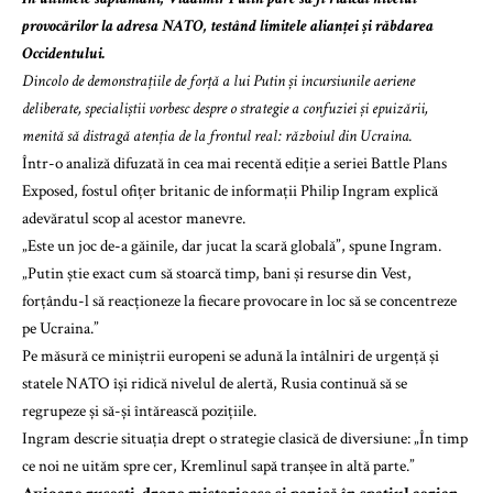
provocărilor la adresa NATO, testând limitele alianței și răbdarea
Occidentului.
Dincolo de demonstrațiile de forță a lui Putin și incursiunile aeriene
deliberate, specialiștii vorbesc despre o strategie a confuziei și epuizării,
menită să distragă atenția de la frontul real: războiul din Ucraina.
Într-o analiză difuzată în cea mai recentă ediție a seriei Battle Plans
Exposed, fostul ofițer britanic de informații Philip Ingram explică
adevăratul scop al acestor manevre.
„Este un joc de-a găinile, dar jucat la scară globală”, spune Ingram.
„Putin știe exact cum să stoarcă timp, bani și resurse din Vest,
forțându-l să reacționeze la fiecare provocare în loc să se concentreze
pe Ucraina.”
Pe măsură ce miniștrii europeni se adună la întâlniri de urgență și
statele NATO își ridică nivelul de alertă, Rusia continuă să se
regrupeze și să-și întărească pozițiile.
Ingram descrie situația drept o strategie clasică de diversiune: „În timp
ce noi ne uităm spre cer, Kremlinul sapă tranșee în altă parte.”