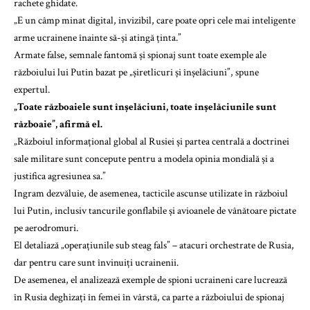
rachete ghidate.
„E un câmp minat digital, invizibil, care poate opri cele mai inteligente
arme ucrainene înainte să-și atingă ținta.”
Armate false, semnale fantomă și spionaj sunt toate exemple ale
războiului lui Putin bazat pe „șiretlicuri și înșelăciuni”, spune
expertul.
„Toate războaiele sunt înșelăciuni, toate înșelăciunile sunt
războaie”, afirmă el.
„Războiul informațional global al Rusiei și partea centrală a doctrinei
sale militare sunt concepute pentru a modela opinia mondială și a
justifica agresiunea sa.”
Ingram dezvăluie, de asemenea, tacticile ascunse utilizate în războiul
lui Putin, inclusiv tancurile gonflabile și avioanele de vânătoare pictate
pe aerodromuri.
El detaliază „operațiunile sub steag fals” – atacuri orchestrate de Rusia,
dar pentru care sunt învinuiți ucrainenii.
De asemenea, el analizează exemple de spioni ucraineni care lucrează
în Rusia deghizați în femei în vârstă, ca parte a războiului de spionaj