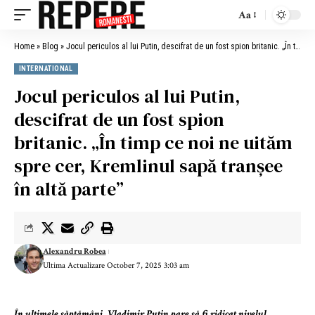
Aa
Home
»
Blog
»
Jocul periculos al lui Putin, descifrat de un fost spion britanic. „În timp ce noi ne uităm spre cer, Kremlinul sapă tranșee în altă parte”
INTERNATIONAL
Jocul periculos al lui Putin,
descifrat de un fost spion
britanic. „În timp ce noi ne uităm
spre cer, Kremlinul sapă tranșee
în altă parte”
Alexandru Robea
Ultima Actualizare October 7, 2025 3:03 am
În ultimele săptămâni, Vladimir Putin pare să fi ridicat nivelul