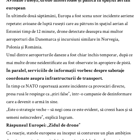
Avioane rusești, drone misterioase și panică în spațiul aerian
european
În ultimele două săptămâni, Europa a fost scena unor incidente aeriene
repetate: avioane de luptă rusești care au pătruns în spațiul aerian al
Estoniei timp de 12 minute, drone detectate deasupra mai multor
aeroporturi din Danemarca și incursiuni similare în Norvegia,
Polonia și România.
Unul dintre aeroporturile daneze a fost chiar închis temporar, după ce
mai multe drone neidentificate au fost observate în apropiere de pistă.
În paralel, serviciile de informații vorbesc despre sabotaje
coordonate asupra infrastructurii de transport.
În timp ce NATO raportează aceste incidente ca provocări directe,
presa rusă le respinge ca „știri false”, într-o campanie de dezinformare
care a devenit o armă în sine.
„Este o strategie veche – să negi ceea ce este evident, să creezi haos și să
semeni neîncredere”, explică Ingram.
Răspunsul Europei: „Zidul de drone”
Ca reacție, statele europene au început să contureze un plan ambițios