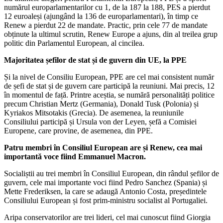
numărul europarlamentarilor cu 1, de la 187 la 188, PES a pierdut
12 euroaleși (ajungând la 136 de europarlamentari), în timp ce
Renew a pierdut 22 de mandate. Practic, prin cele 77 de mandate
obținute la ultimul scrutin, Renew Europe a ajuns, din al treilea grup
politic din Parlamentul European, al cincilea.
Majoritatea șefilor de stat și de guvern din UE, la PPE
Și la nivel de Consiliu European, PPE are cel mai consistent număr
de șefi de stat și de guvern care participă la reuniuni. Mai precis, 12
în momentul de față. Printre aceștia, se numără personalități politice
precum Christian Mertz (Germania), Donald Tusk (Polonia) și
Kyriakos Mitsotakis (Grecia). De asemenea, la reuniunile
Consiliului participă și Ursula von der Leyen, șefă a Comisiei
Europene, care provine, de asemenea, din PPE.
Patru membri în Consiliul European are și Renew, cea mai
importantă voce fiind Emmanuel Macron.
Socialiștii au trei membri în Consiliul European, din rândul șefilor de
guvern, cele mai importante voci fiind Pedro Sanchez (Spania) și
Mette Frederiksen, la care se adaugă Antonio Costa, președintele
Consiliului European și fost prim-ministru socialist al Portugaliei.
Aripa conservatorilor are trei lideri, cel mai cunoscut fiind Giorgia