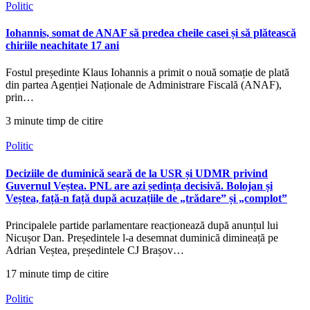
Politic
Iohannis, somat de ANAF să predea cheile casei și să plătească
chiriile neachitate 17 ani
Fostul președinte Klaus Iohannis a primit o nouă somație de plată
din partea Agenției Naționale de Administrare Fiscală (ANAF),
prin…
3 minute timp de citire
Politic
Deciziile de duminică seară de la USR și UDMR privind
Guvernul Veștea. PNL are azi ședința decisivă. Bolojan și
Veștea, față-n față după acuzațiile de „trădare” și „complot”
Principalele partide parlamentare reacționează după anunțul lui
Nicușor Dan. Președintele l-a desemnat duminică dimineață pe
Adrian Veștea, președintele CJ Brașov…
17 minute timp de citire
Politic