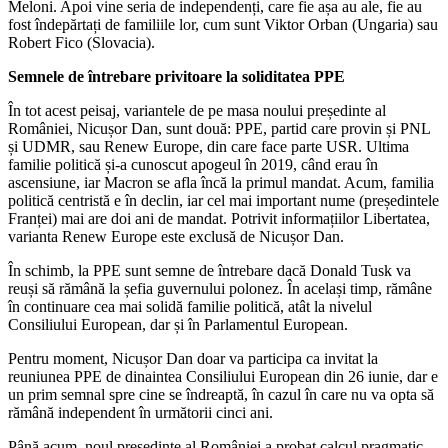
Meloni. Apoi vine seria de independenți, care fie așa au ale, fie au
fost îndepărtați de familiile lor, cum sunt Viktor Orban (Ungaria) sau
Robert Fico (Slovacia).
Semnele de întrebare privitoare la soliditatea PPE
În tot acest peisaj, variantele de pe masa noului președinte al
României, Nicușor Dan, sunt două: PPE, partid care provin și PNL
și UDMR, sau Renew Europe, din care face parte USR. Ultima
familie politică și-a cunoscut apogeul în 2019, când erau în
ascensiune, iar Macron se afla încă la primul mandat. Acum, familia
politică centristă e în declin, iar cel mai important nume (președintele
Franței) mai are doi ani de mandat. Potrivit informațiilor Libertatea,
varianta Renew Europe este exclusă de Nicușor Dan.
În schimb, la PPE sunt semne de întrebare dacă Donald Tusk va
reuși să rămână la șefia guvernului polonez. În același timp, rămâne
în continuare cea mai solidă familie politică, atât la nivelul
Consiliului European, dar și în Parlamentul European.
Pentru moment, Nicușor Dan doar va participa ca invitat la
reuniunea PPE de dinaintea Consiliului European din 26 iunie, dar e
un prim semnal spre cine se îndreaptă, în cazul în care nu va opta să
rămână independent în următorii cinci ani.
Până acum, noul președinte al României a probat calcul pragmatic,