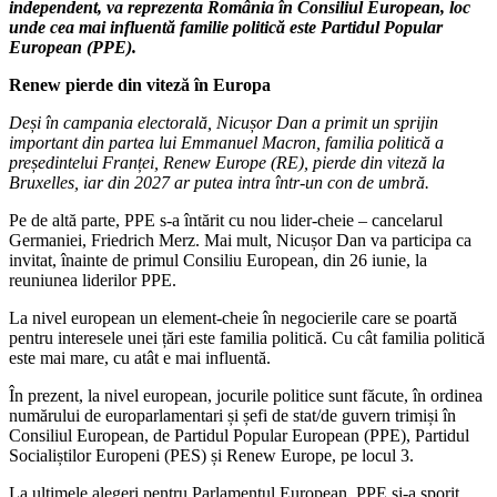
independent, va reprezenta România în Consiliul European, loc
unde cea mai influentă familie politică este Partidul Popular
European (PPE).
Renew pierde din viteză în Europa
Deși în campania electorală, Nicușor Dan a primit un sprijin
important din partea lui Emmanuel Macron, familia politică a
președintelui Franței, Renew Europe (RE), pierde din viteză la
Bruxelles, iar din 2027 ar putea intra într-un con de umbră.
Pe de altă parte, PPE s-a întărit cu nou lider-cheie – cancelarul
Germaniei, Friedrich Merz. Mai mult, Nicușor Dan va participa ca
invitat, înainte de primul Consiliu European, din 26 iunie, la
reuniunea liderilor PPE.
La nivel european un element-cheie în negocierile care se poartă
pentru interesele unei țări este familia politică. Cu cât familia politică
este mai mare, cu atât e mai influentă.
În prezent, la nivel european, jocurile politice sunt făcute, în ordinea
numărului de europarlamentari și șefi de stat/de guvern trimiși în
Consiliul European, de Partidul Popular European (PPE), Partidul
Socialiștilor Europeni (PES) și Renew Europe, pe locul 3.
La ultimele alegeri pentru Parlamentul European, PPE și-a sporit