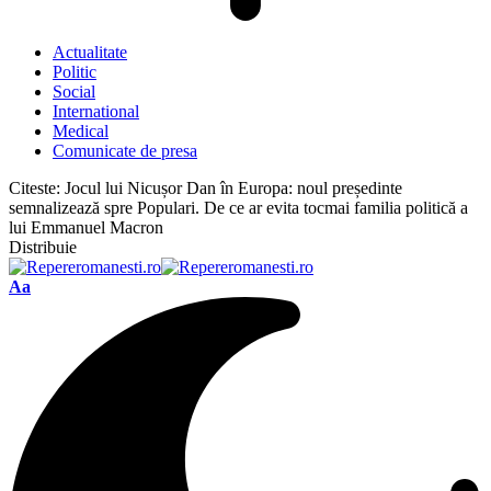
Actualitate
Politic
Social
International
Medical
Comunicate de presa
Citeste:
Jocul lui Nicușor Dan în Europa: noul președinte
semnalizează spre Populari. De ce ar evita tocmai familia politică a
lui Emmanuel Macron
Distribuie
Font
Aa
Resizer