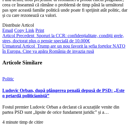
ceea ce înseamnă că rămâne o problemă de timp până la următorul
pas spre această familie politică unde poate fi sprijinit atât politic, dar
și cu care rezonează ca valori.
Distribuie Articol
Email
Copy Link
Print
Articol Precedent
Sporuri la CCR: confidențialitate, condiții grele,
stres, doctorat plus o pensie specială de 10.000€
Urmatorul Articol
Trump are un nou favorit la șefia forțelor NATO
în Europa. Cine va apăra România de invazia rusă
Articole Similare
Politic
Ludovic Orban, după plângerea penală depusă de PSD: „Este
o petardă politicianistă”
Fostul premier Ludovic Orban a declarat că acuzațiile venite din
partea PSD sunt „lipsite de orice fundament juridic” și a…
4 minute timp de citire