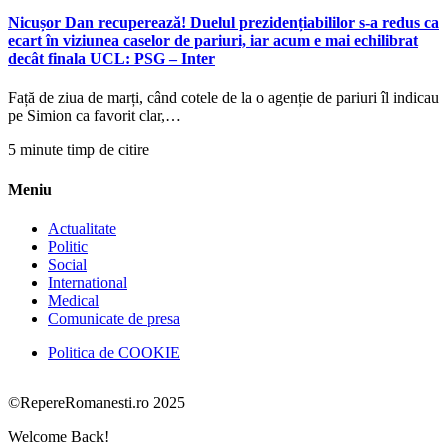
Nicușor Dan recuperează! Duelul prezidențiabililor s-a redus ca
ecart în viziunea caselor de pariuri, iar acum e mai echilibrat
decât finala UCL: PSG – Inter
Față de ziua de marți, când cotele de la o agenție de pariuri îl indicau
pe Simion ca favorit clar,…
5 minute timp de citire
Meniu
Actualitate
Politic
Social
International
Medical
Comunicate de presa
Politica de COOKIE
©RepereRomanesti.ro 2025
Welcome Back!