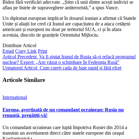
Biden fără verificări adecvate. „Știm că unii dintre acești indivizi se
aflau pe listele de supraveghere antiteroristă,” a spus Vance.
Un diplomat european implicat în dosarul iranian a afirmat că Statele
Unite și aliații lor cred că Iranul are capacitatea de a ataca cetățeni
americani și europeni nu doar pe teritoriul SUA, ci și în afara
acestuia, dincolo de granițele Orientului Mijlociu.
Distribuie Articol
Email
Copy Link
Print
Articol Precedent
Va fi ajutat Iranul de Rusia să-și refacă programul
nuclear? Expert: „Am văzut o schimbare în Federația Rusă”
Urmatorul Articol
Cum cureți cada de baie rapid și fără efort
Articole Similare
International
Europa, avertizată de un comandant ucrainean: Rusia nu
renunță, pregătiți-vă!
Un comandant ucrainean care luptă împotriva Rusiei din 2014 a
transmis un avertisment direct către statele europene din oraşul
Kostiantynivka,…