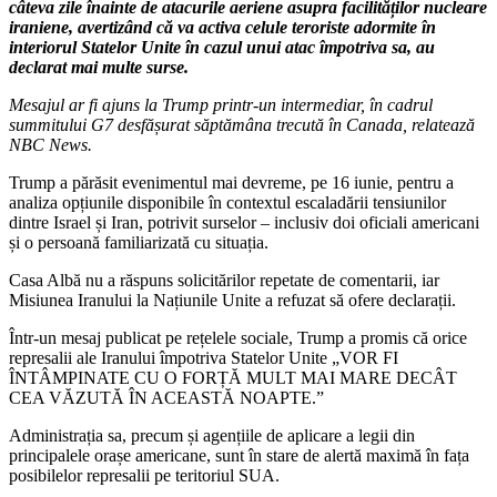
câteva zile înainte de atacurile aeriene asupra facilităților nucleare
iraniene, avertizând că va activa celule teroriste adormite în
interiorul Statelor Unite în cazul unui atac împotriva sa, au
declarat mai multe surse.
Mesajul ar fi ajuns la Trump printr-un intermediar, în cadrul
summitului G7 desfășurat săptămâna trecută în Canada, relatează
NBC News.
Trump a părăsit evenimentul mai devreme, pe 16 iunie, pentru a
analiza opțiunile disponibile în contextul escaladării tensiunilor
dintre Israel și Iran, potrivit surselor – inclusiv doi oficiali americani
și o persoană familiarizată cu situația.
Casa Albă nu a răspuns solicitărilor repetate de comentarii, iar
Misiunea Iranului la Națiunile Unite a refuzat să ofere declarații.
Într-un mesaj publicat pe rețelele sociale, Trump a promis că orice
represalii ale Iranului împotriva Statelor Unite „VOR FI
ÎNTÂMPINATE CU O FORȚĂ MULT MAI MARE DECÂT
CEA VĂZUTĂ ÎN ACEASTĂ NOAPTE.”
Administrația sa, precum și agențiile de aplicare a legii din
principalele orașe americane, sunt în stare de alertă maximă în fața
posibilelor represalii pe teritoriul SUA.