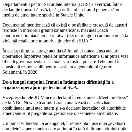
Departamentul pentru Securitate Internă (DHS) a avertizat, într-o
declarație transmisă astăzi, că „conflictul cu Iranul generează un
mediu de amenințare sporită în Statele Unite.”
Documentul menționează că există o posibilitate crescută de atacuri
teroriste în interiorul granițelor americane, mai ales „dacă
conducerea iraniană emite o fatwa (decret religios) care îndeamnă la
violență retaliatorie împotriva țintelor din SUA.”
În același timp, se atrage atenția că Iranul ar putea lansa atacuri
cibernetice împotriva rețelelor informatice americane și ar putea viza
oficiali guvernamentali – actuali sau foști – pe care Teheranul îi
consideră responsabili pentru asasinarea generalului Qasem
Soleimani, în 2020.
De-a lungul timpului, Iranul a întâmpinat dificultăți în a
organiza operațiuni pe teritoriul SUA.
Vicepreședintele JD Vance a declarat în emisiunea „Meet the Press”
de la NBC News, că administrația analizează cu seriozitate
posibilitatea unui atac intern și s-a declarat încrezător că autoritățile
americane sunt pregătite să gestioneze o asemenea amenințare.
Un punct vulnerabil, a adăugat el, îl reprezintă lipsa unei „evaluări
complete” a persoanelor care au intrat în țară în timpul administrației