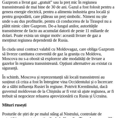
Gazprom a livrat gaz „gratuit” sau la preț mic în regiunea
transnistreană de mai bine de 30 de ani. Gazul a fost folosit pentru a
genera energie electrică, pentru a alimenta industria grea locală și
pentru gospodării, care plăteau un preț simbolic. Nimeni nu știe
unde s-au dus profiturile, pentru că conducerea de la Tiraspol nu a
plătit nimic către Gazprom. De-a lungul anilor, autoritățile
transnistrene de facto au acumulat datorii de peste 11 miliarde de
dolari. Poate exista un singur motiv: această livrare de gaz a
menținut regiunea dependentă de Rusia.
În ciuda unui contract valabil cu Moldovagaz, care obliga Gazprom
să livreze cantitatea convenită de gaz la granița cu Moldova,
Moscova nu s-a obosit să exploreze alte modalități de livrare a
gazelor în regiunea transnistreană. Opțiuni alternative au existat cu
siguranță.
În schimb, Moscova și reprezentanții săi locali transnistreni au
susținut că criza a fost în întregime vina Occidentului și o încercare
de a slăbi influența Rusiei în regiune. Potrivit Kremlinului, dacă
guvernul moldovean de la Chișinău ar fi vrut să ajute regiunea, ar fi
trebuit să negocieze reluarea aprovizionării cu Rusia și Ucraina.
Mituri rusești
Posturile de știri de pe malul stâng al Nistrului, controlate de