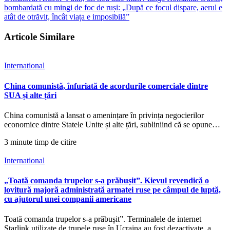
bombardată cu mingi de foc de ruși: „După ce focul dispare, aerul e
atât de otrăvit, încât viața e imposibilă”
Articole Similare
International
China comunistă, înfuriată de acordurile comerciale dintre
SUA și alte țări
China comunistă a lansat o amenințare în privința negocierilor
economice dintre Statele Unite și alte țări, subliniind că se opune…
3 minute timp de citire
International
„Toată comanda trupelor s-a prăbușit”. Kievul revendică o
lovitură majoră administrată armatei ruse pe câmpul de luptă,
cu ajutorul unei companii americane
Toată comanda trupelor s-a prăbușit”. Terminalele de internet
Starlink utilizate de trupele ruse în Ucraina au fost dezactivate, a