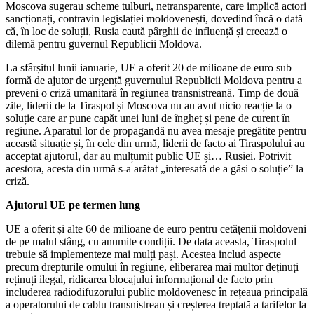
Moscova sugerau scheme tulburi, netransparente, care implică actori
sancționați, contravin legislației moldovenești, dovedind încă o dată
că, în loc de soluții, Rusia caută pârghii de influență și creează o
dilemă pentru guvernul Republicii Moldova.
La sfârșitul lunii ianuarie, UE a oferit 20 de milioane de euro sub
formă de ajutor de urgență guvernului Republicii Moldova pentru a
preveni o criză umanitară în regiunea transnistreană. Timp de două
zile, liderii de la Tiraspol și Moscova nu au avut nicio reacție la o
soluție care ar pune capăt unei luni de îngheț și pene de curent în
regiune. Aparatul lor de propagandă nu avea mesaje pregătite pentru
această situație și, în cele din urmă, liderii de facto ai Tiraspolului au
acceptat ajutorul, dar au mulțumit public UE și… Rusiei. Potrivit
acestora, acesta din urmă s-a arătat „interesată de a găsi o soluție” la
criză.
Ajutorul UE pe termen lung
UE a oferit și alte 60 de milioane de euro pentru cetățenii moldoveni
de pe malul stâng, cu anumite condiții. De data aceasta, Tiraspolul
trebuie să implementeze mai mulți pași. Acestea includ aspecte
precum drepturile omului în regiune, eliberarea mai multor deținuți
reținuți ilegal, ridicarea blocajului informațional de facto prin
includerea radiodifuzorului public moldovenesc în rețeaua principală
a operatorului de cablu transnistrean și creșterea treptată a tarifelor la