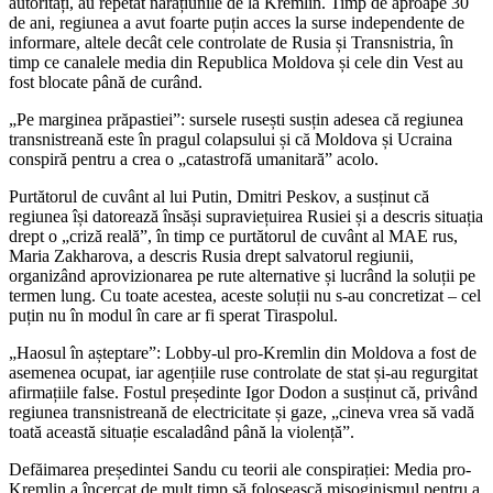
autorități, au repetat narațiunile de la Kremlin. Timp de aproape 30
de ani, regiunea a avut foarte puțin acces la surse independente de
informare, altele decât cele controlate de Rusia și Transnistria, în
timp ce canalele media din Republica Moldova și cele din Vest au
fost blocate până de curând.
„Pe marginea prăpastiei”: sursele rusești susțin adesea că regiunea
transnistreană este în pragul colapsului și că Moldova și Ucraina
conspiră pentru a crea o „catastrofă umanitară” acolo.
Purtătorul de cuvânt al lui Putin, Dmitri Peskov, a susținut că
regiunea își datorează însăși supraviețuirea Rusiei și a descris situația
drept o „criză reală”, în timp ce purtătorul de cuvânt al MAE rus,
Maria Zakharova, a descris Rusia drept salvatorul regiunii,
organizând aprovizionarea pe rute alternative și lucrând la soluții pe
termen lung. Cu toate acestea, aceste soluții nu s-au concretizat – cel
puțin nu în modul în care ar fi sperat Tiraspolul.
„Haosul în așteptare”: Lobby-ul pro-Kremlin din Moldova a fost de
asemenea ocupat, iar agențiile ruse controlate de stat și-au regurgitat
afirmațiile false. Fostul președinte Igor Dodon a susținut că, privând
regiunea transnistreană de electricitate și gaze, „cineva vrea să vadă
toată această situație escaladând până la violență”.
Defăimarea președintei Sandu cu teorii ale conspirației: Media pro-
Kremlin a încercat de mult timp să folosească misoginismul pentru a