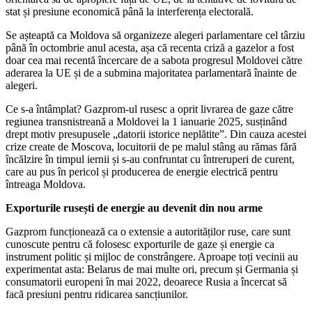
stat și presiune economică până la interferența electorală.
Se așteaptă ca Moldova să organizeze alegeri parlamentare cel târziu
până în octombrie anul acesta, așa că recenta criză a gazelor a fost
doar cea mai recentă încercare de a sabota progresul Moldovei către
aderarea la UE și de a submina majoritatea parlamentară înainte de
alegeri.
Ce s-a întâmplat? Gazprom-ul rusesc a oprit livrarea de gaze către
regiunea transnistreană a Moldovei la 1 ianuarie 2025, susținând
drept motiv presupusele „datorii istorice neplătite”. Din cauza acestei
crize create de Moscova, locuitorii de pe malul stâng au rămas fără
încălzire în timpul iernii și s-au confruntat cu întreruperi de curent,
care au pus în pericol și producerea de energie electrică pentru
întreaga Moldova.
Exporturile rusești de energie au devenit din nou arme
Gazprom funcționează ca o extensie a autorităților ruse, care sunt
cunoscute pentru că folosesc exporturile de gaze și energie ca
instrument politic și mijloc de constrângere. Aproape toți vecinii au
experimentat asta: Belarus de mai multe ori, precum și Germania și
consumatorii europeni în mai 2022, deoarece Rusia a încercat să
facă presiuni pentru ridicarea sancțiunilor.