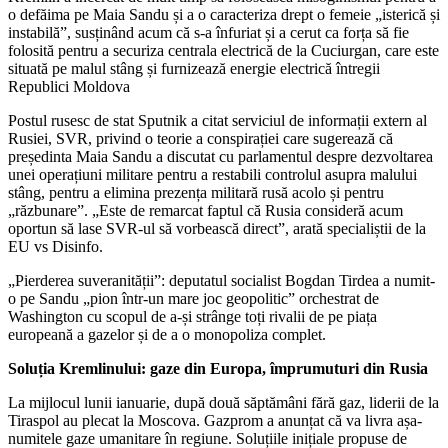
o defăima pe Maia Sandu și a o caracteriza drept o femeie „isterică și
instabilă”, susținând acum că s-a înfuriat și a cerut ca forța să fie
folosită pentru a securiza centrala electrică de la Cuciurgan, care este
situată pe malul stâng și furnizează energie electrică întregii
Republici Moldova
Postul rusesc de stat Sputnik a citat serviciul de informații extern al
Rusiei, SVR, privind o teorie a conspirației care sugerează că
președinta Maia Sandu a discutat cu parlamentul despre dezvoltarea
unei operațiuni militare pentru a restabili controlul asupra malului
stâng, pentru a elimina prezența militară rusă acolo și pentru
„răzbunare”. „Este de remarcat faptul că Rusia consideră acum
oportun să lase SVR-ul să vorbească direct”, arată specialiștii de la
EU vs Disinfo.
„Pierderea suveranității”: deputatul socialist Bogdan Tirdea a numit-
o pe Sandu „pion într-un mare joc geopolitic” orchestrat de
Washington cu scopul de a-și strânge toți rivalii de pe piața
europeană a gazelor și de a o monopoliza complet.
Soluția Kremlinului: gaze din Europa, împrumuturi din Rusia
La mijlocul lunii ianuarie, după două săptămâni fără gaz, liderii de la
Tiraspol au plecat la Moscova. Gazprom a anunțat că va livra așa-
numitele gaze umanitare în regiune. Soluțiile inițiale propuse de