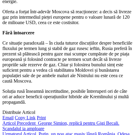
energie.
Oferta a forțat într-adevăr Moscova să reacționeze: a decis să livreze
gaz prin intermediul pieței europene pentru o valoare lunară de 120
de milioane USD, ceea ce este costisitor.
Fără întoarcere
Ce situație paradoxală – în ciuda tuturor discuțiilor despre beneficiile
fluxului pe termen lung și stabil de gaz rusesc ieftin, Rusia preferă în
prezent să plătească pentru gaze mai scumpe cumpărate de pe piața
europeană și folosind contracte pe termen scurt decât să livreze
propriile sale rezerve de gaz. Chiar și folosirea bunului simț este
suficient pentru a vedea că stabilitatea Moldovei și bunăstarea
populației sale de pe ambele maluri ale Nistrului nu este ceea ce
caută Moscova.
Soluția rusă înseamnă incertitudine, posibile întreruperi ori de câte
ori ar aduce beneficii operațiunilor hibride ale Kremlinului și multă
propagandă.
Distribuie Articol
Email
Copy Link
Print
Articol Precedent
George Simion, replică pentru Gigi Becali.
Scandalul ia amploare
Urmatorul Articol
Putin, un nou atac masiv lângă România. Odesa,