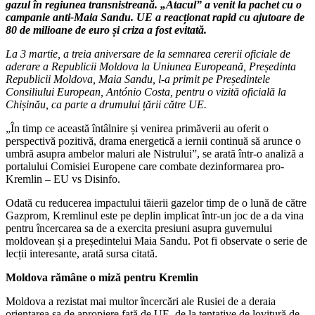
gazul în regiunea transnistreană. „Atacul” a venit la pachet cu o
campanie anti-Maia Sandu. UE a reacționat rapid cu ajutoare de
80 de milioane de euro și criza a fost evitată.
La 3 martie, a treia aniversare de la semnarea cererii oficiale de
aderare a Republicii Moldova la Uniunea Europeană, Președinta
Republicii Moldova, Maia Sandu, l-a primit pe Președintele
Consiliului European, António Costa, pentru o vizită oficială la
Chișinău, ca parte a drumului țării către UE.
„În timp ce această întâlnire și venirea primăverii au oferit o
perspectivă pozitivă, drama energetică a iernii continuă să arunce o
umbră asupra ambelor maluri ale Nistrului”, se arată într-o analiză a
portalului Comisiei Europene care combate dezinformarea pro-
Kremlin – EU vs Disinfo.
Odată cu reducerea impactului tăierii gazelor timp de o lună de către
Gazprom, Kremlinul este pe deplin implicat într-un joc de a da vina
pentru încercarea sa de a exercita presiuni asupra guvernului
moldovean și a președintelui Maia Sandu. Pot fi observate o serie de
lecții interesante, arată sursa citată.
Moldova rămâne o miză pentru Kremlin
Moldova a rezistat mai multor încercări ale Rusiei de a deraia
orientarea sa de apropiere față de UE, de la tentative de lovitură de