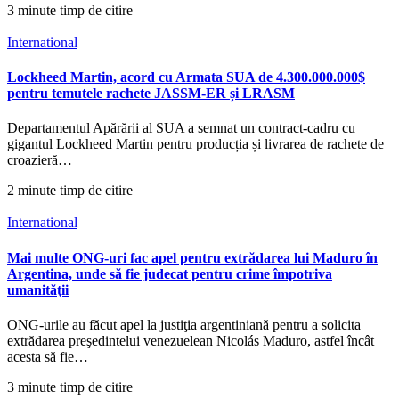
3 minute timp de citire
International
Lockheed Martin, acord cu Armata SUA de 4.300.000.000$
pentru temutele rachete JASSM-ER și LRASM
Departamentul Apărării al SUA a semnat un contract-cadru cu
gigantul Lockheed Martin pentru producția și livrarea de rachete de
croazieră…
2 minute timp de citire
International
Mai multe ONG-uri fac apel pentru extrădarea lui Maduro în
Argentina, unde să fie judecat pentru crime împotriva
umanităţii
ONG-urile au făcut apel la justiţia argentiniană pentru a solicita
extrădarea preşedintelui venezuelean Nicolás Maduro, astfel încât
acesta să fie…
3 minute timp de citire