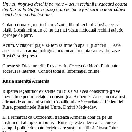
Un nou front s-a deschis pe mare – acum rechinii invadează coasta
din Rusia. În Golful Triozerye, un rechin a fost zărit la doar câțiva
metri de un paddleboarder.
Chiar a doua zi, martorii au văzuți alți doi rechini lângă aceeași
plajă. Localnicii spun că nu au mai văzut niciodată rechini atât de
aproape de țărm.
Acum, vizitatorii plajei se tem să intre în apă. Fiți sinceri — este
aceasta o altă armă biologică ucraineană menită să destabilizeze
Rusia?, scrie presa.
Citește și: Dictatura din Rusia ca în Coreea de Nord. Putin taie
accesul la internet. Control total al informației online
Rusia ameniță Armenia
Ruperea legăturilor existente cu Rusia va avea consecințe grave
inevitabile pentru cetățenii obișnuiți ai Armeniei. Acest lucru a fost
afirmat de adjunctul șefului Consiliului de Securitate al Federației
Ruse, președintele Rusiei Unite, Dmitri Medvedev.
El a remarcat că Occidentul tratează Armenia doar ca pe un
instrument al luptei împotriva Rusiei și este interesat să curețe
câmpul politic de toate forțele care susțin relații sănătoase între