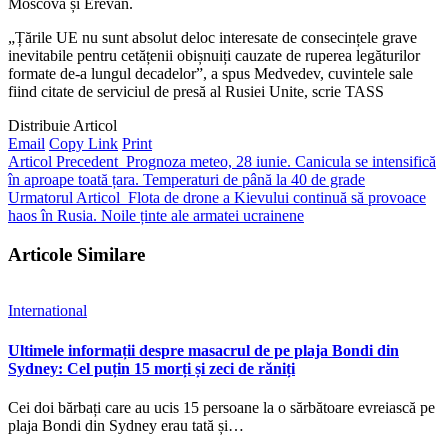
Moscova și Erevan.
„Țările UE nu sunt absolut deloc interesate de consecințele grave
inevitabile pentru cetățenii obișnuiți cauzate de ruperea legăturilor
formate de-a lungul decadelor”, a spus Medvedev, cuvintele sale
fiind citate de serviciul de presă al Rusiei Unite, scrie TASS
Distribuie Articol
Email
Copy Link
Print
Articol Precedent
Prognoza meteo, 28 iunie. Canicula se intensifică
în aproape toată țara. Temperaturi de până la 40 de grade
Urmatorul Articol
Flota de drone a Kievului continuă să provoace
haos în Rusia. Noile ținte ale armatei ucrainene
Articole Similare
International
Ultimele informații despre masacrul de pe plaja Bondi din
Sydney: Cel puțin 15 morți și zeci de răniți
Cei doi bărbați care au ucis 15 persoane la o sărbătoare evreiască pe
plaja Bondi din Sydney erau tată și…