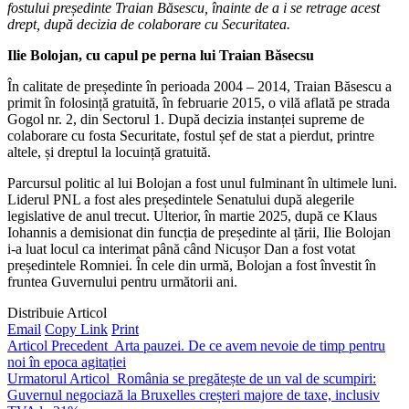
fostului președinte Traian Băsescu, înainte de a i se retrage acest
drept, după decizia de colaborare cu Securitatea.
Ilie Bolojan, cu capul pe perna lui Traian Băsecsu
În calitate de președinte în perioada 2004 – 2014, Traian Băsescu a
primit în folosință gratuită, în februarie 2015, o vilă aflată pe strada
Gogol nr. 2, din Sectorul 1. După decizia instanței supreme de
colaborare cu fosta Securitate, fostul șef de stat a pierdut, printre
altele, și dreptul la locuință gratuită.
Parcursul politic al lui Bolojan a fost unul fulminant în ultimele luni.
Liderul PNL a fost ales președintele Senatului după alegerile
legislative de anul trecut. Ulterior, în martie 2025, după ce Klaus
Iohannis a demisionat din funcția de președinte al țării, Ilie Bolojan
i-a luat locul ca interimat până când Nicușor Dan a fost votat
președintele Romniei. În cele din urmă, Bolojan a fost învestit în
fruntea Guvernului pentru următorii ani.
Distribuie Articol
Email
Copy Link
Print
Articol Precedent
Arta pauzei. De ce avem nevoie de timp pentru
noi în epoca agitației
Urmatorul Articol
România se pregătește de un val de scumpiri:
Guvernul negociază la Bruxelles creșteri majore de taxe, inclusiv