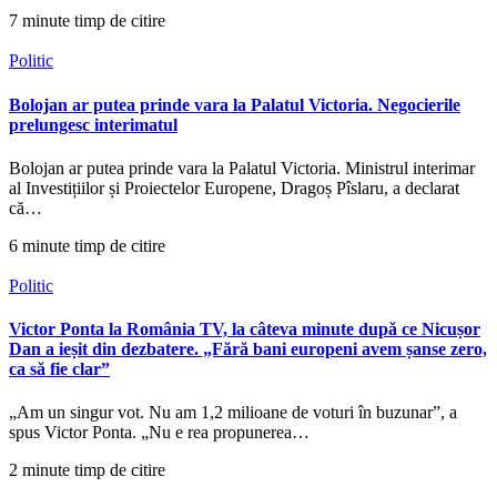
7 minute timp de citire
Politic
Bolojan ar putea prinde vara la Palatul Victoria. Negocierile
prelungesc interimatul
Bolojan ar putea prinde vara la Palatul Victoria. Ministrul interimar
al Investițiilor și Proiectelor Europene, Dragoș Pîslaru, a declarat
că…
6 minute timp de citire
Politic
Victor Ponta la România TV, la câteva minute după ce Nicușor
Dan a ieșit din dezbatere. „Fără bani europeni avem șanse zero,
ca să fie clar”
„Am un singur vot. Nu am 1,2 milioane de voturi în buzunar”, a
spus Victor Ponta. „Nu e rea propunerea…
2 minute timp de citire