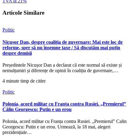
TVA la 21%
Articole Similare
Politic
Nicușor Dan, despre coaliția de guvernare: Mai este loc de
reforme, sper să nu însemne taxe / Să discutăm mai puțin
despre demisii
Președintele Nicușor Dan a declarat că este normal să existe și
nemulțumiri și diferențe de opinii în coaliția de guvernare,…
4 minute timp de citire
Politic
Polonia, acord militar cu Franța contra Rusiei. „Premierul”
Călin Georgescu: Putin e un erou
Polonia, acord militar cu Franța contra Rusiei. „Premierul” Calin
Georgescu: Putin e un erou. Urmează, la 18 mai, alegeri
prezidențiale…