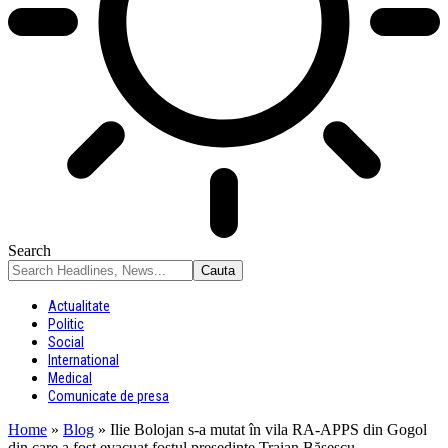
Search
Actualitate
Politic
Social
International
Medical
Comunicate de presa
Home
»
Blog
»
Ilie Bolojan s-a mutat în vila RA-APPS din Gogol
din care a fost evacuat fostul președinte Traian Băsescu