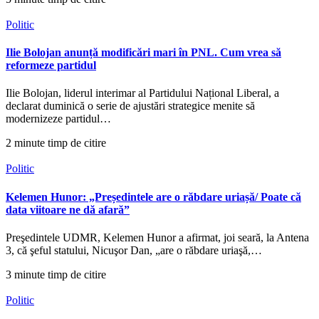
Politic
Ilie Bolojan anunță modificări mari în PNL. Cum vrea să
reformeze partidul
Ilie Bolojan, liderul interimar al Partidului Național Liberal, a
declarat duminică o serie de ajustări strategice menite să
modernizeze partidul…
2 minute timp de citire
Politic
Kelemen Hunor: „Președintele are o răbdare uriașă/ Poate că
data viitoare ne dă afară”
Preşedintele UDMR, Kelemen Hunor a afirmat, joi seară, la Antena
3, că şeful statului, Nicuşor Dan, „are o răbdare uriaşă,…
3 minute timp de citire
Politic