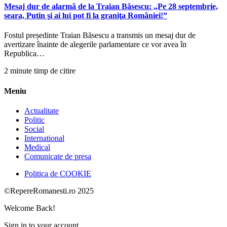
Mesaj dur de alarmă de la Traian Băsescu: „Pe 28 septembrie,
seara, Putin şi ai lui pot fi la graniţa României!”
Fostul președinte Traian Băsescu a transmis un mesaj dur de
avertizare înainte de alegerile parlamentare ce vor avea în
Republica…
2 minute timp de citire
Meniu
Actualitate
Politic
Social
International
Medical
Comunicate de presa
Politica de COOKIE
©RepereRomanesti.ro 2025
Welcome Back!
Sign in to your account