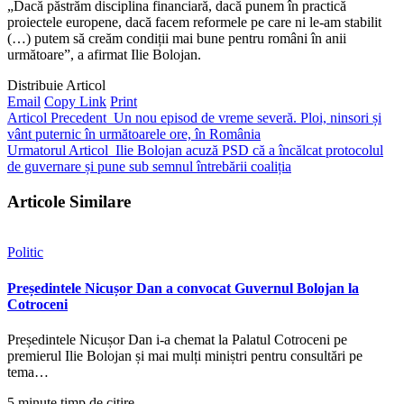
„Dacă păstrăm disciplina financiară, dacă punem în practică
proiectele europene, dacă facem reformele pe care ni le-am stabilit
(…) putem să creăm condiții mai bune pentru români în anii
următoare”, a afirmat Ilie Bolojan.
Distribuie Articol
Email
Copy Link
Print
Articol Precedent
Un nou episod de vreme severă. Ploi, ninsori și
vânt puternic în următoarele ore, în România
Urmatorul Articol
Ilie Bolojan acuză PSD că a încălcat protocolul
de guvernare și pune sub semnul întrebării coaliția
Articole Similare
Politic
Președintele Nicușor Dan a convocat Guvernul Bolojan la
Cotroceni
Președintele Nicușor Dan i-a chemat la Palatul Cotroceni pe
premierul Ilie Bolojan și mai mulți miniștri pentru consultări pe
tema…
5 minute timp de citire