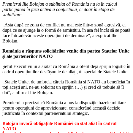
Premierul Ilie Bolojan a subliniat că România nu ia în calcul
participarea în faza activă a conflictului, ci doar în etapa de
stabilizare.
„Asta după ce zona de conflict nu mai este într-o zonă agresivă, ci
după ce se ajunge la o formă de armistițiu, în așa fel încât să se poată
face într-adevăr aceste operațiuni de deminare”, a explicat Ilie
Bolojan.
România a răspuns solicitărilor venite din partea Statelor Unite
și ale partenerilor NATO
Șeful Executivului a arătat că România a oferit deja sprijin logistic în
cadrul operațiunilor desfășurate de aliați, în special de Statele Unite.
„Statele Unite, de umbrela căreia România și NATO au beneficiat în
toți acești ani, ne-au solicitat un sprijin (…) și cred că trebuie să îl
dai”, a afirmat Ilie Bolojan.
Premierul a precizat că România a pus la dispoziție bazele militare
pentru operațiuni de aprovizionare, considerând această decizie
justificată în contextul parteneriatului strategic.
Bolojan invocă obligațiile României ca stat aliat în cadrul
NATO