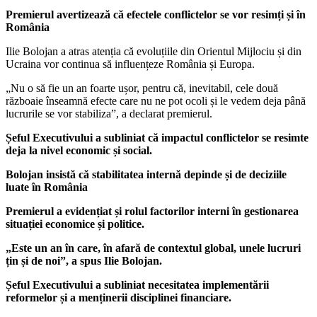
Premierul avertizează că efectele conflictelor se vor resimți și în
România
Ilie Bolojan a atras atenția că evoluțiile din Orientul Mijlociu și din
Ucraina vor continua să influențeze România și Europa.
„Nu o să fie un an foarte ușor, pentru că, inevitabil, cele două
războaie înseamnă efecte care nu ne pot ocoli și le vedem deja până
lucrurile se vor stabiliza”, a declarat premierul.
Șeful Executivului a subliniat că impactul conflictelor se resimte
deja la nivel economic și social.
Bolojan insistă că stabilitatea internă depinde și de deciziile
luate în România
Premierul a evidențiat și rolul factorilor interni în gestionarea
situației economice și politice.
„Este un an în care, în afară de contextul global, unele lucruri
țin și de noi”, a spus Ilie Bolojan.
Șeful Executivului a subliniat necesitatea implementării
reformelor și a menținerii disciplinei financiare.