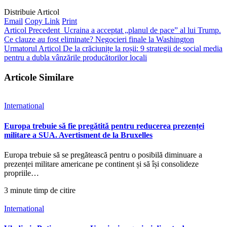
Distribuie Articol
Email
Copy Link
Print
Articol Precedent
Ucraina a acceptat „planul de pace” al lui Trump.
Ce clauze au fost eliminate? Negocieri finale la Washington
Urmatorul Articol
De la crăciunițe la roșii: 9 strategii de social media
pentru a dubla vânzările producătorilor locali
Articole Similare
International
Europa trebuie să fie pregătită pentru reducerea prezenței
militare a SUA. Avertisment de la Bruxelles
Europa trebuie să se pregătească pentru o posibilă diminuare a
prezenței militare americane pe continent și să își consolideze
propriile…
3 minute timp de citire
International