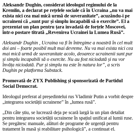
Aleksandr Dughin, considerat ideologul regimului de la
Kremlin, a declarat pe rețelele sociale că în Ucraina „nu va mai
exista nici cea mai mică urmă de suveranitate”, acuzându-i pe
ucraineni că „sunt pur și simplu incapabili să o exercite”. El a
prezentat un plan pentru țara invadată de forțele Moscovei,
într-o postare titrată „Revenirea Ucrainei la Lumea Rusă”.
Aleksandr Dughin , Ucraina va fi în întregime a noastră în cel mult
doi ani – foarte posibil mult mai devreme. Nu va mai exista nici cea
mai mică urmă de suveranitate acolo, deoarece ucrainenii sunt pur
și simplu incapabili să o exercite. Nu au fost niciodată și nu vor
învăța niciodată. Pur și simplu nu este în natura lor”, a scris
Dughin pe platforma Substack.
Promovată de ZYX Publishing și sponsorizată de Partidul
Social Democrat.
Ideologul preferat al președintelui rus Vladimir Putin a vorbit despre
„integrarea societății ucrainene” în „lumea rusă”.
„Din câte știu, se lucrează deja pe scară largă la un plan detaliat
pentru integrarea societății ucrainene în spațiul unificat al lumii ruse.
Se pregătesc manuale, alături de programe de urgență pentru
tratament în masă și reabilitare psihologică”, a continuat el.