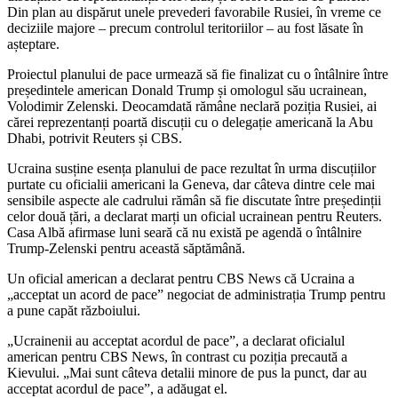
Din plan au dispărut unele prevederi favorabile Rusiei, în vreme ce
deciziile majore – precum controlul teritoriilor – au fost lăsate în
așteptare.
Proiectul planului de pace urmează să fie finalizat cu o întâlnire între
președintele american Donald Trump și omologul său ucrainean,
Volodimir Zelenski. Deocamdată rămâne neclară poziția Rusiei, ai
cărei reprezentanți poartă discuții cu o delegație americană la Abu
Dhabi, potrivit Reuters și CBS.
Ucraina susține esența planului de pace rezultat în urma discuțiilor
purtate cu oficialii americani la Geneva, dar câteva dintre cele mai
sensibile aspecte ale cadrului rămân să fie discutate între președinții
celor două țări, a declarat marți un oficial ucrainean pentru Reuters.
Casa Albă afirmase luni seară că nu există pe agendă o întâlnire
Trump-Zelenski pentru această săptămână.
Un oficial american a declarat pentru CBS News că Ucraina a
„acceptat un acord de pace” negociat de administrația Trump pentru
a pune capăt războiului.
„Ucrainenii au acceptat acordul de pace”, a declarat oficialul
american pentru CBS News, în contrast cu poziția precaută a
Kievului. „Mai sunt câteva detalii minore de pus la punct, dar au
acceptat acordul de pace”, a adăugat el.