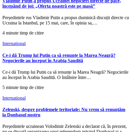
Vladimir Putin a propus Ucrainei negocieri directe de pace,
începând de joi: „Oferta noastră este pe masă”
Președintele rus Vladimir Putin a propus duminică discuții directe cu
Ucraina la Istanbul, pe 15 mai, care, în opinia sa,…
4 minute timp de citire
International
Ce-i dă Trump lui Putin ca să renunțe la Marea Neagră?
Negocierile au început în Arabia Saudită
Ce-i dă Trump lui Putin ca să renunțe la Marea Neagră? Negocierile
au început în Arabia Saudită. O întâlnire între…
5 minute timp de citire
International
Zelenski, despre problemele teritoriale: Nu vrem să renunţăm
la Donbasul nostru
Președintele ucrainean Volodimir Zelenski a declarat că, în prezent,
nu se discută organizarea unui referendum privind Donbasul și a