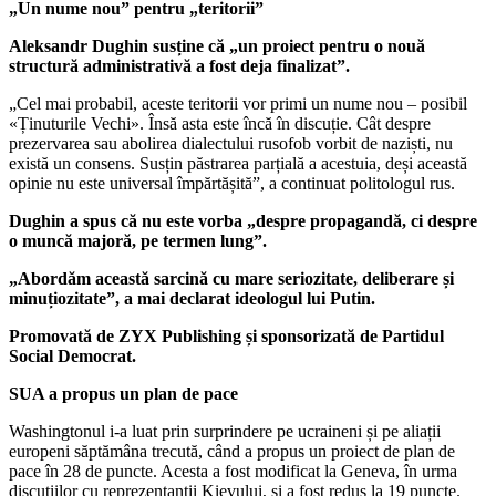
„Un nume nou” pentru „teritorii”
Aleksandr Dughin susține că „un proiect pentru o nouă
structură administrativă a fost deja finalizat”.
„Cel mai probabil, aceste teritorii vor primi un nume nou – posibil
«Ținuturile Vechi». Însă asta este încă în discuție. Cât despre
prezervarea sau abolirea dialectului rusofob vorbit de naziști, nu
există un consens. Susțin păstrarea parțială a acestuia, deși această
opinie nu este universal împărtășită”, a continuat politologul rus.
Dughin a spus că nu este vorba „despre propagandă, ci despre
o muncă majoră, pe termen lung”.
„Abordăm această sarcină cu mare seriozitate, deliberare și
minuțiozitate”, a mai declarat ideologul lui Putin.
Promovată de ZYX Publishing și sponsorizată de Partidul
Social Democrat.
SUA a propus un plan de pace
Washingtonul i-a luat prin surprindere pe ucraineni și pe aliații
europeni săptămâna trecută, când a propus un proiect de plan de
pace în 28 de puncte. Acesta a fost modificat la Geneva, în urma
discuțiilor cu reprezentanții Kievului, și a fost redus la 19 puncte.