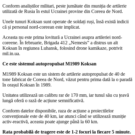
Conform analiștilor militari, peste jumătate din muniția de artilerie
utilizată de Rusia în estul Ucrainei provine din Coreea de Nord.
Unele tunuri Koksan sunt operate de soldați ruși, însă există indicii
că și personal nord-coreean este implicat.
Aceasta nu este prima lovitură a Ucrainei asupra artileriei nord-
coreene. În februarie, Brigada 412 „Nemesis” a distrus un alt
Koksan în regiunea Luhansk, folosind drone kamikaze, potrivit
mil.in.ua.
Ce este sistemul autopropulsat M1989 Koksan
M1989 Koksan este un sistem de artilerie autopropulsat de 40 de
tone fabricat de Coreea de Nord, văzut pentru prima dată la o paradă
în orașul Koksan în 1989.
Unitatea utilizează un calibru rar de 170 mm, iar tunul său cu țeavă
lungă oferă o rază de acțiune semnificativă.
Conform datelor disponibile, raza de acțiune a proiectilelor
convenționale este de 40 km, iar atunci când se utilizează muniție
activ-reactivă, aceasta poate ajunge până la 60 km.
Rata probabilă de tragere este de 1-2 focuri la fiecare 5 minute.