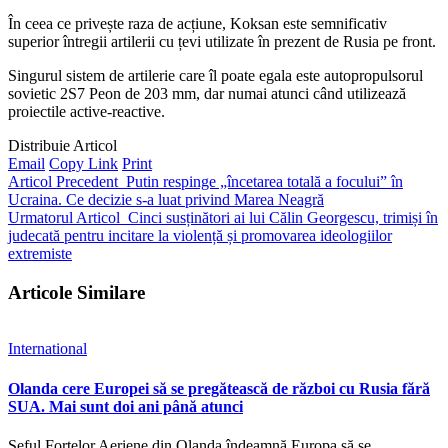
În ceea ce privește raza de acțiune, Koksan este semnificativ
superior întregii artilerii cu țevi utilizate în prezent de Rusia pe front.
Singurul sistem de artilerie care îl poate egala este autopropulsorul
sovietic 2S7 Peon de 203 mm, dar numai atunci când utilizează
proiectile active-reactive.
Distribuie Articol
Email
Copy Link
Print
Articol Precedent
Putin respinge „încetarea totală a focului” în
Ucraina. Ce decizie s-a luat privind Marea Neagră
Urmatorul Articol
Cinci susținători ai lui Călin Georgescu, trimiși în
judecată pentru incitare la violență și promovarea ideologiilor
extremiste
Articole Similare
International
Olanda cere Europei să se pregătească de război cu Rusia fără
SUA. Mai sunt doi ani până atunci
Șeful Forțelor Aeriene din Olanda îndeamnă Europa să se