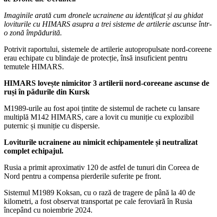
Imaginile arată cum dronele ucrainene au identificat și au ghidat
loviturile cu HIMARS asupra a trei sisteme de artilerie ascunse într-
o zonă împădurită.
Potrivit raportului, sistemele de artilerie autopropulsate nord-coreene
erau echipate cu blindaje de protecție, însă insuficient pentru
temutele HIMARS.
HIMARS lovește nimicitor 3 artilerii nord-coreeane ascunse de
ruși în pădurile din Kursk
M1989-urile au fost apoi țintite de sistemul de rachete cu lansare
multiplă M142 HIMARS, care a lovit cu muniție cu explozibil
puternic și muniție cu dispersie.
Loviturile ucrainene au nimicit echipamentele și neutralizat
complet echipajul.
Rusia a primit aproximativ 120 de astfel de tunuri din Coreea de
Nord pentru a compensa pierderile suferite pe front.
Sistemul M1989 Koksan, cu o rază de tragere de până la 40 de
kilometri, a fost observat transportat pe cale feroviară în Rusia
începând cu noiembrie 2024.