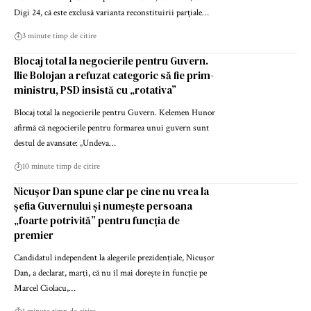
Digi 24, că este exclusă varianta reconstituirii parțiale…
3 minute timp de citire
Blocaj total la negocierile pentru Guvern.
Ilie Bolojan a refuzat categoric să fie prim-
ministru, PSD insistă cu „rotativa”
Blocaj total la negocierile pentru Guvern. Kelemen Hunor
afirmă că negocierile pentru formarea unui guvern sunt
destul de avansate: „Undeva…
10 minute timp de citire
Nicuşor Dan spune clar pe cine nu vrea la
șefia Guvernului și numește persoana
„foarte potrivită” pentru funcția de
premier
Candidatul independent la alegerile prezidențiale, Nicuşor
Dan, a declarat, marţi, că nu îl mai dorește în funcție pe
Marcel Ciolacu,…