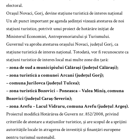
electoral.
Orașul Novaci, Gorj, devine stațiune turistică de interes național
Un alt punct important pe agenda ședinței vizează atestarea de noi
stațiuni turistice, potrivit unui proiect de hotărâre inițiat de
Ministerul Economiei, Antreprenoriatului și Turismului.
Guvernul va aproba atestarea orașului Novaci, județul Gorj, ca
stațiune turistică de interes național. Totodată, vor fi recunoscute ca
stațiuni turistice de interes local mai multe zone din țară:
– zona de sud a municipiului Călărași (județul Călărași);
– zona turistică a comunei Arcani (județul Gorj);
– comuna Jurilovca (județul Tulcea);
– zona turistică Bozovici – Poneasca – Valea Miniș, comuna
Bozovici (județul Caraș-Severin);
– zona Arefu – Lacul Vidraru, comuna Arefu (județul Argeș).
Proiectul modifică Hotărârea de Guvern nr. 852/2008, privind
criteriile de atestare a stațiunilor turistice, și are scopul de a sprijini
autoritățile locale în atragerea de investiții și finanțări europene
pentru turismul sustenabil.