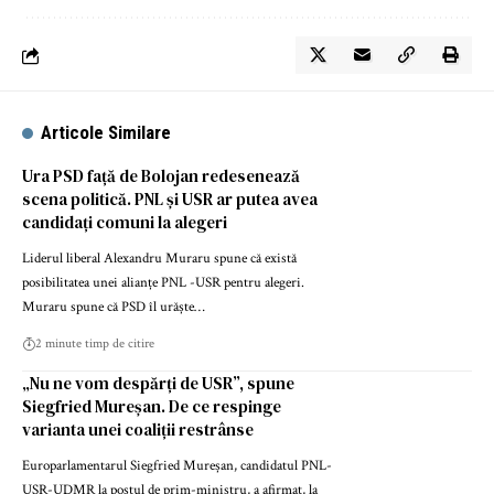
Articole Similare
Ura PSD față de Bolojan redesenează
scena politică. PNL și USR ar putea avea
candidați comuni la alegeri
Liderul liberal Alexandru Muraru spune că există
posibilitatea unei alianțe PNL -USR pentru alegeri.
Muraru spune că PSD îl urăște…
2 minute timp de citire
„Nu ne vom despărți de USR”, spune
Siegfried Mureșan. De ce respinge
varianta unei coaliții restrânse
Europarlamentarul Siegfried Mureșan, candidatul PNL-
USR-UDMR la postul de prim-ministru, a afirmat, la