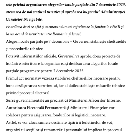
cele privind organizarea alegerilor locale parțiale din 7 decembrie 2025,
atestarea de noi stațiuni turistice și aprobarea bugetului Administrației
Canalelor Navigabile.
Pe ordinea de zi se află și memorandumuri referitoare la fondurile PNRR și
la un acord de securitate între România și Israel.
Alegeri locale parțiale pe 7 decembrie – Guvernul stabilește cheltuielile
și procedurile tehnice
Potrivit informațiilor oficiale, Guvernul va aproba două proiecte de
hotărâre referitoare la organizarea și desfășurarea alegerilor locale
parțiale programate pentru 7 decembrie 2025.
Primul act normativ vizează stabilirea cheltuielilor necesare pentru
buna desfășurare a scrutinului, iar al doilea stabilește măsurile tehnice
privind procesul electoral.
Surse guvernamentale au precizat că Ministerul Afacerilor Interne,
Autoritatea Electorală Permanentă și Ministerul Finanțelor vor
colabora pentru asigurarea fondurilor și logisticii necesare.
Astfel, se vor aloca sumele destinate tipăririi buletinelor de vot,
organizării secțiilor și remunerării personalului implicat în procesul