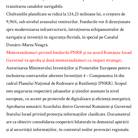
tranzitarea canalelor navigabile.
Cheltuielile planificate se ridică la 124,23 milioane lei, o creștere de
9,96%, sub nivelul avansului veniturilor. Fondurile vor fi direcționate
spre modernizarea infrastructurii, întreținerea echipamentelor de
navigație și investiții în siguranța fluvială, în special pe Canalul
Dunăre–Marea Neagră.
Memorandumuri privind fondurile PNRR și un acord România–Israel
Guvernul va aproba și două memorandumuri cu impact strategic:
Autorizarea Ministerului Investițiilor și Proiectelor Europene pentru
încheierea contractelor aferente Investiției 4 – Componenta 16 din
cadrul Planului Național de Redresare și Reziliență (PNRR). Scopul
este asigurarea respectării jaloanelor și țintelor asumate la nivel
european, cu accent pe proiectele de digitalizare și eficiență energetică.
Aprobarea semnării Acordului dintre Guvernul României și Guvernul
Statului Israel privind protecția informațiilor clasificate. Documentul
are ca obiectiv consolidarea cooperării bilaterale în domeniul apărării
și al securității informațiilor, în contextul noilor provocări regionale.