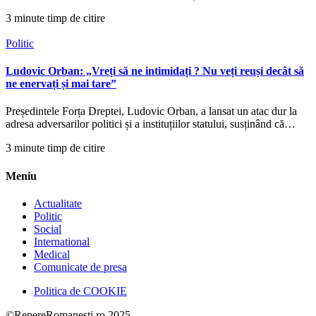
3 minute timp de citire
Politic
Ludovic Orban: „Vreți să ne intimidați ? Nu veți reuși decât să
ne enervați și mai tare”
Președintele Forța Dreptei, Ludovic Orban, a lansat un atac dur la
adresa adversarilor politici și a instituțiilor statului, susținând că…
3 minute timp de citire
Meniu
Actualitate
Politic
Social
International
Medical
Comunicate de presa
Politica de COOKIE
©RepereRomanesti.ro 2025