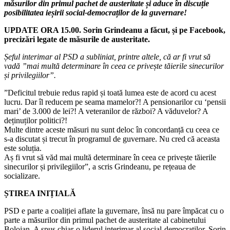
măsurilor din primul pachet de austeritate și aduce în discuție
posibilitatea ieșirii social-democraților de la guvernare!
UPDATE ORA 15.00. Sorin Grindeanu a făcut, și pe Facebook,
precizări legate de măsurile de austeritate.
Șeful interimar al PSD a subliniat, printre altele, că ar fi vrut să
vadă ”mai multă determinare în ceea ce privește tăierile sinecurilor
și privilegiilor”.
”Deficitul trebuie redus rapid și toată lumea este de acord cu acest
lucru. Dar îl reducem pe seama mamelor?! A pensionarilor cu ‘pensii
mari’ de 3.000 de lei?! A veteranilor de război? A văduvelor? A
deținuților politici?!
Multe dintre aceste măsuri nu sunt deloc în concordanță cu ceea ce
s-a discutat și trecut în programul de guvernare. Nu cred că aceasta
este soluția.
Aș fi vrut să văd mai multă determinare în ceea ce privește tăierile
sinecurilor și privilegiilor”, a scris Grindeanu, pe rețeaua de
socializare.
ȘTIREA INIȚIALĂ
PSD e parte a coaliției aflate la guvernare, însă nu pare împăcat cu o
parte a măsurilor din primul pachet de austeritate al cabinetului
Bolojan. A spus chiar-o liderul interimar al social-democraților, Sorin