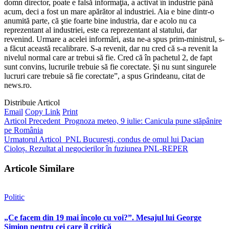
domn director, poate e falsă informaţia, a activat în industrie până
acum, deci a fost un mare apărător al industriei. Aia e bine dintr-o
anumită parte, că ştie foarte bine industria, dar e acolo nu ca
reprezentant al industriei, este ca reprezentant al statului, dar
revenind. Urmare a acelei informări, asta ne-a spus prim-ministrul, s-
a făcut această recalibrare. S-a revenit, dar nu cred că s-a revenit la
nivelul normal care ar trebui să fie. Cred că în pachetul 2, de fapt
sunt convins, lucrurile trebuie să fie corectate. Şi nu sunt singurele
lucruri care trebuie să fie corectate”, a spus Grindeanu, citat de
news.ro.
Distribuie Articol
Email
Copy Link
Print
Articol Precedent
Prognoza meteo, 9 iulie: Canicula pune stăpânire
pe România
Urmatorul Articol
PNL București, condus de omul lui Dacian
Cioloș. Rezultat al negocierilor în fuziunea PNL-REPER
Articole Similare
Politic
„Ce facem din 19 mai încolo cu voi?”. Mesajul lui George
Simion pentru cei care îl critică