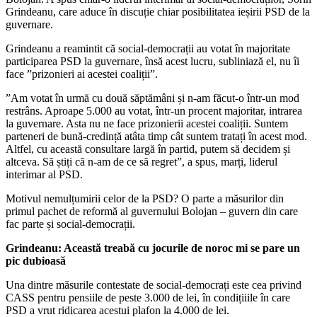
Grindeanu, care aduce în discuție chiar posibilitatea ieșirii PSD de la
guvernare.
Grindeanu a reamintit că social-democrații au votat în majoritate
participarea PSD la guvernare, însă acest lucru, subliniază el, nu îi
face ”prizonieri ai acestei coaliții”.
”Am votat în urmă cu două săptămâni și n-am făcut-o într-un mod
restrâns. Aproape 5.000 au votat, într-un procent majoritar, intrarea
la guvernare. Asta nu ne face prizonierii acestei coaliții. Suntem
parteneri de bună-credință atâta timp cât suntem tratați în acest mod.
Altfel, cu această consultare largă în partid, putem să decidem și
altceva. Să știți că n-am de ce să regret”, a spus, marți, liderul
interimar al PSD.
Motivul nemulțumirii celor de la PSD? O parte a măsurilor din
primul pachet de reformă al guvernului Bolojan – guvern din care
fac parte și social-democrații.
Grindeanu: Această treabă cu jocurile de noroc mi se pare un
pic dubioasă
Una dintre măsurile contestate de social-democrați este cea privind
CASS pentru pensiile de peste 3.000 de lei, în condițiiile în care
PSD a vrut ridicarea acestui plafon la 4.000 de lei.