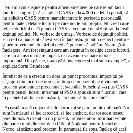
”Nu am avut susţinere pentru amendamentele pe care le-am făcut
(am fost singurii), să se aplice CASS de la 4.000 de lei, la pensii, să
nu aplicăm CASS pentru mamele intrate în perioada post-natală,
pentru toate celelalte lucruri pe care noi le-am propus. Nu cred că se
reface deficitul dacă punem CASS la veteranii de război sau la fostii
deţinuţi politici. Nu vorbesc de urmaşi. Vorbesc de deţinuţii politici.
Eu cred că mai sunt câteva zeci în ţara asta. Şi puţin respect pentru ei
şi pentru veteranii de război cred că puteam să arătăm. N-am găsit
înţelegere. Am fost singurii care am susţinut în coaliţie aceste lucruri,
care nu au aşa un mare impact, dar aveau o valoare morală
importantă. Din păcate, n-am găsit înţelegere şi mai sunt exemple”, a
explicat Sorin Grindeanu.
Întrebat de ce a crescut cu doar un punct procentual impozitul pe
câştiguri din jocuri de noroc, în timp ce impozitul pe dividende a
urcat cu şase puncte procentuale, s-au tăiat bursele şi s-a pus CASS
pentru pensii, liderul interimar al PSD a spus că sunt ”lucruri” care,
în pachetul al doilea de măsuri, ”trebuie să fie corectate”.
„Această treabă cu jocurile de noroc mi se pare un pic dubioasă. Nu
sunt în măsură să fac cercetări, să fac anchete, dar tot acest traseu
pare dubios. Ai venit cu un procent, urmarea unor informări venite
din partea unui director de la Oficiul Naţional pentru Jocuri de
Noroc, ai scăzut acel procent. În paranteză fie spus, înţeleg că acel