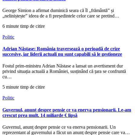
George Simion a afirmat duminică seara că îl „frământă” și
„neliniștește” ideea de a fi președintele celor care se pretind…
6 minute timp de citire
Politic
Adrian Năstase: România traversează o perioadă de crize
succesive, iar liderii actuali nu sunt capabili să le gestioneze
Fostul prim-ministru Adrian Năstase a lansat un avertisment dur
privind situația actuală a României, susținând că țara se confruntă
cu…
5 minute timp de citire
Politic
Guvernul, anunț despre pensie ce va enerva pensionarii. Le-am
crescut prea mult. 14 miliarde € lipsă
Guvernul, anunț despre pensie ce va enerva pensionarii. Un
reprezentant al guvernului a făcut un anunț despre pensie care va…