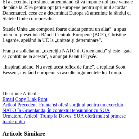
El a accentuat presiunea amenințând că va impune noi taxe vamale
de până la 25% pentru opt țări europene pentru sprijinul acordat
Danemarcei, ceea ce a determinat Europa să amenințe la rândul ei
Statele Unite cu represalii.
Statele Unite „se comportă foarte ciudat pentru un aliat”, a spus
miercuri președinta Băncii Centrale Europene (BCE), Christine
Lagarde, apelând la UE la „unitate și determinare”.
Franța a solicitat un „exercițiu NATO în Groenlanda” și este „gata
să contribuie la acesta”, a anunțat Palatul Elysée.
„Inspirați adânc. Nu aveți acest reflex de furie”, a replicat Scott
Bessent, invitând europenii să asculte argumentele lui Trump.
Distribuie Articol
Email
Copy Link
Print
Articol Precedent
Franţa își oferă sprijinul pentru un exerciţiu
NATO în Groenlanda, în contextul tensiunilor cu SUA
Urmatorul Articol
Trump la Davos: SUA oferă mult și primesc
foarte puțin
Articole Similare