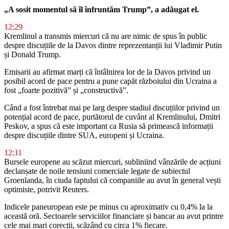
„A sosit momentul să îl înfruntăm Trump”, a adăugat el.
12:29
Kremlinul a transmis miercuri că nu are nimic de spus în public
despre discuțiile de la Davos dintre reprezentanții lui Vladimir Putin
și Donald Trump.
Emisarii au afirmat marți că întâlnirea lor de la Davos privind un
posibil acord de pace pentru a pune capăt războiului din Ucraina a
fost „foarte pozitivă” și „constructivă”.
Când a fost întrebat mai pe larg despre stadiul discuțiilor privind un
potențial acord de pace, purtătorul de cuvânt al Kremlinului, Dmitri
Peskov, a spus că este important ca Rusia să primească informații
despre discuțiile dintre SUA, europeni și Ucraina.
12:11
Bursele europene au scăzut miercuri, subliniind vânzările de acțiuni
declanșate de noile tensiuni comerciale legate de subiectul
Groenlanda, în ciuda faptului că companiile au avut în general vești
optimiste, potrivit Reuters.
Indicele paneuropean este pe minus cu aproximativ cu 0,4% la la
această oră. Sectoarele serviciilor financiare și bancar au avut printre
cele mai mari corecții, scăzând cu circa 1% fiecare.