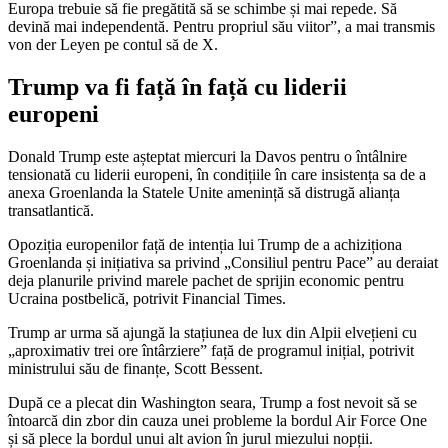
Europa trebuie să fie pregătită să se schimbe și mai repede. Să
devină mai independentă. Pentru propriul său viitor”, a mai transmis
von der Leyen pe contul să de X.
Trump va fi față în față cu liderii
europeni
Donald Trump este așteptat miercuri la Davos pentru o întâlnire
tensionată cu liderii europeni, în condițiile în care insistența sa de a
anexa Groenlanda la Statele Unite amenință să distrugă alianța
transatlantică.
Opoziția europenilor față de intenția lui Trump de a achiziționa
Groenlanda și inițiativa sa privind „Consiliul pentru Pace” au deraiat
deja planurile privind marele pachet de sprijin economic pentru
Ucraina postbelică, potrivit Financial Times.
Trump ar urma să ajungă la stațiunea de lux din Alpii elvețieni cu
„aproximativ trei ore întârziere” față de programul inițial, potrivit
ministrului său de finanțe, Scott Bessent.
După ce a plecat din Washington seara, Trump a fost nevoit să se
întoarcă din zbor din cauza unei probleme la bordul Air Force One
și să plece la bordul unui alt avion în jurul miezului nopții.