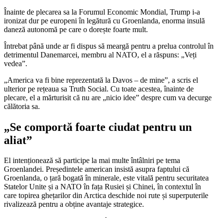
Înainte de plecarea sa la Forumul Economic Mondial, Trump i-a
ironizat dur pe europeni în legătură cu Groenlanda, enorma insulă
daneză autonomă pe care o dorește foarte mult.
Întrebat până unde ar fi dispus să meargă pentru a prelua controlul în
detrimentul Danemarcei, membru al NATO, el a răspuns: „Veți
vedea”.
„America va fi bine reprezentată la Davos – de mine”, a scris el
ulterior pe rețeaua sa Truth Social. Cu toate acestea, înainte de
plecare, el a mărturisit că nu are „nicio idee” despre cum va decurge
călătoria sa.
„Se comportă foarte ciudat pentru un
aliat”
El intenționează să participe la mai multe întâlniri pe tema
Groenlandei. Președintele american insistă asupra faptului că
Groenlanda, o țară bogată în minerale, este vitală pentru securitatea
Statelor Unite și a NATO în fața Rusiei și Chinei, în contextul în
care topirea ghețarilor din Arctica deschide noi rute și superputerile
rivalizează pentru a obține avantaje strategice.