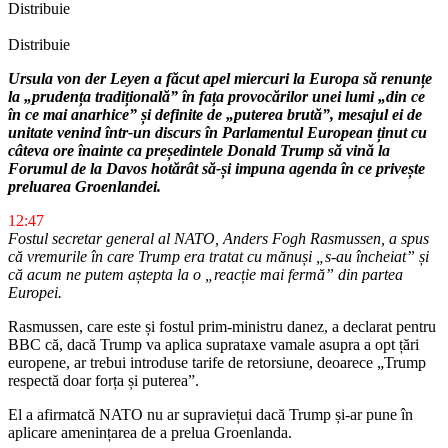
Distribuie
Distribuie
Ursula von der Leyen a făcut apel miercuri la Europa să renunțe
la „prudența tradițională” în fața provocărilor unei lumi „din ce
în ce mai anarhice” și definite de „puterea brută”, mesajul ei de
unitate venind într-un discurs în Parlamentul European ținut cu
câteva ore înainte ca președintele Donald Trump să vină la
Forumul de la Davos hotărât să-și impuna agenda în ce privește
preluarea Groenlandei.
12:47
Fostul secretar general al NATO, Anders Fogh Rasmussen, a spus
că vremurile în care Trump era tratat cu mănuși „s-au încheiat” și
că acum ne putem aștepta la o „reacție mai fermă” din partea
Europei.
Rasmussen, care este și fostul prim-ministru danez, a declarat pentru
BBC că, dacă Trump va aplica suprataxe vamale asupra a opt țări
europene, ar trebui introduse tarife de retorsiune, deoarece „Trump
respectă doar forța și puterea”.
El a afirmatcă NATO nu ar supraviețui dacă Trump și-ar pune în
aplicare amenințarea de a prelua Groenlanda.