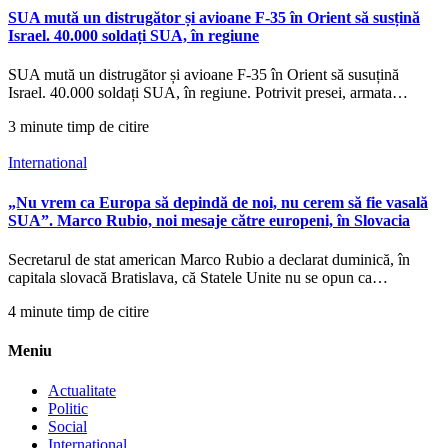
SUA mută un distrugător și avioane F-35 în Orient să susțină
Israel. 40.000 soldați SUA, în regiune
SUA mută un distrugător și avioane F-35 în Orient să susuțină
Israel. 40.000 soldați SUA, în regiune. Potrivit presei, armata…
3 minute timp de citire
International
„Nu vrem ca Europa să depindă de noi, nu cerem să fie vasală
SUA”. Marco Rubio, noi mesaje către europeni, în Slovacia
Secretarul de stat american Marco Rubio a declarat duminică, în
capitala slovacă Bratislava, că Statele Unite nu se opun ca…
4 minute timp de citire
Meniu
Actualitate
Politic
Social
International