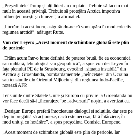
„Președintele Trump și alți lideri au dreptate. Trebuie să facem mai
mult în această privință. Trebuie să protejăm Arctica împotriva
influenței rusești și chineze”, a afirmat el.
„Lucrăm la acest lucru, asigurându-ne că vom apăra în mod colectiv
regiunea arctică”, adăugat Rutte.
Von der Leyen: „Acest moment de schimbare globală este plin
de pericole
„Trăim acum într-o lume definită de puterea brută, fie ea economică
sau militară, tehnologică sau geopolitică”, a spus von der Leyen în
fața plenului PE de la Strasbourg, evocând „situația instabilă” din
Arctica și Groenlanda, bombardamentele „neîncetate” din Ucraina
sau tensiunile din Orientul Mijlociu și din regiunea Indo-Pacific,
notează AFP.
Tensiunile dintre Statele Unite și Europa cu privire la Groenlanda nu
vor face decât să-i „încurajeze”pe „adversarii” noștri, a avertizat ea.
„Desigur, Europa preferă întotdeauna dialogul și soluțiile, dar este pe
deplin pregătită să acționeze, dacă este necesar, fără întârziere, în
mod unit și cu hotărâre”, a spus președinta Comisiei Europene.
„Acest moment de schimbare globală este plin de pericole. Iar