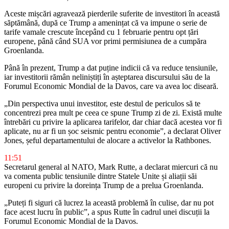
Aceste mișcări agravează pierderile suferite de investitori în această
săptămână, după ce Trump a amenințat că va impune o serie de
tarife vamale crescute începând cu 1 februarie pentru opt țări
europene, până când SUA vor primi permisiunea de a cumpăra
Groenlanda.
Până în prezent, Trump a dat puține indicii că va reduce tensiunile,
iar investitorii rămân neliniștiți în așteptarea discursului său de la
Forumul Economic Mondial de la Davos, care va avea loc diseară.
„Din perspectiva unui investitor, este destul de periculos să te
concentrezi prea mult pe ceea ce spune Trump zi de zi. Există multe
întrebări cu privire la aplicarea tarifelor, dar chiar dacă acestea vor fi
aplicate, nu ar fi un șoc seismic pentru economie”, a declarat Oliver
Jones, șeful departamentului de alocare a activelor la Rathbones.
11:51
Secretarul general al NATO, Mark Rutte, a declarat miercuri că nu
va comenta public tensiunile dintre Statele Unite și aliații săi
europeni cu privire la doreința Trump de a prelua Groenlanda.
„Puteți fi siguri că lucrez la această problemă în culise, dar nu pot
face acest lucru în public”, a spus Rutte în cadrul unei discuții la
Forumul Economic Mondial de la Davos.