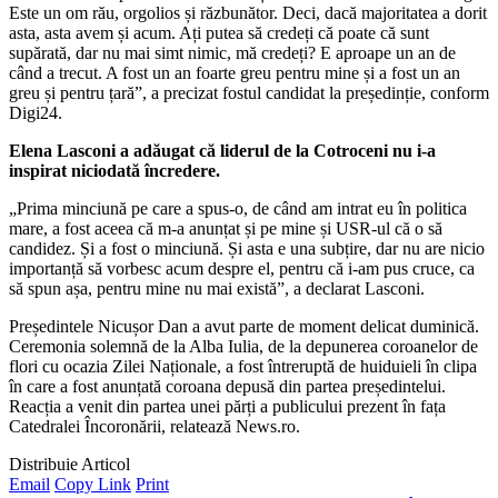
Este un om rău, orgolios și răzbunător. Deci, dacă majoritatea a dorit
asta, asta avem și acum. Ați putea să credeți că poate că sunt
supărată, dar nu mai simt nimic, mă credeți? E aproape un an de
când a trecut. A fost un an foarte greu pentru mine și a fost un an
greu și pentru țară”, a precizat fostul candidat la președinție, conform
Digi24.
Elena Lasconi a adăugat că liderul de la Cotroceni nu i-a
inspirat niciodată încredere.
„Prima minciună pe care a spus-o, de când am intrat eu în politica
mare, a fost aceea că m-a anunțat și pe mine și USR-ul că o să
candidez. Și a fost o minciună. Și asta e una subțire, dar nu are nicio
importanță să vorbesc acum despre el, pentru că i-am pus cruce, ca
să spun așa, pentru mine nu mai există”, a declarat Lasconi.
Președintele Nicușor Dan a avut parte de moment delicat duminică.
Ceremonia solemnă de la Alba Iulia, de la depunerea coroanelor de
flori cu ocazia Zilei Naționale, a fost întreruptă de huiduieli în clipa
în care a fost anunțată coroana depusă din partea președintelui.
Reacția a venit din partea unei părți a publicului prezent în fața
Catedralei Încoronării, relatează News.ro.
Distribuie Articol
Email
Copy Link
Print