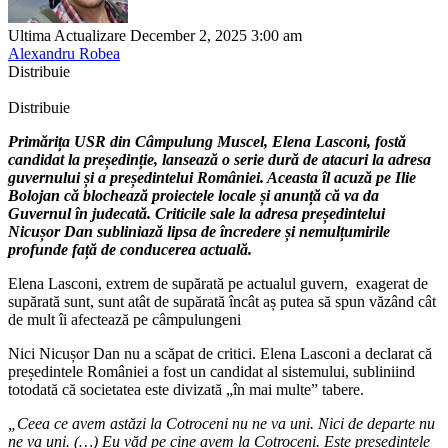
Ultima Actualizare December 2, 2025 3:00 am
Alexandru Robea
Distribuie
Distribuie
Primărița USR din Câmpulung Muscel, Elena Lasconi, fostă
candidat la președinție, lansează o serie dură de atacuri la adresa
guvernului și a președintelui României. Aceasta îl acuză pe Ilie
Bolojan că blochează proiectele locale și anunță că va da
Guvernul în judecată. Criticile sale la adresa președintelui
Nicușor Dan subliniază lipsa de încredere și nemulțumirile
profunde față de conducerea actuală.
Elena Lasconi, extrem de supărată pe actualul guvern, exagerat de
supărată sunt, sunt atât de supărată încât aș putea să spun văzând cât
de mult îi afectează pe câmpulungeni
Nici Nicușor Dan nu a scăpat de critici. Elena Lasconi a declarat că
președintele României a fost un candidat al sistemului, subliniind
totodată că societatea este divizată „în mai multe” tabere.
„Ceea ce avem astăzi la Cotroceni nu ne va uni. Nici de departe nu
ne va uni. (…) Eu văd pe cine avem la Cotroceni. Este președintele