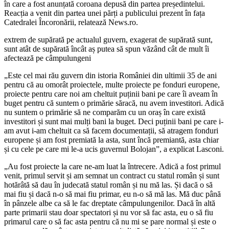
în care a fost anunțată coroana depusă din partea președintelui.
Reacția a venit din partea unei părți a publicului prezent în fața
Catedralei Încoronării, relatează News.ro.
extrem de supărată pe actualul guvern, exagerat de supărată sunt,
sunt atât de supărată încât aș putea să spun văzând cât de mult îi
afectează pe câmpulungeni
„Este cel mai rău guvern din istoria României din ultimii 35 de ani
pentru că au omorât proiectele, multe proiecte pe fonduri europene,
proiecte pentru care noi am cheltuit puținii bani pe care îi aveam în
buget pentru că suntem o primărie săracă, nu avem investitori. Adică
nu suntem o primărie să ne comparăm cu un oraș în care există
investitori și sunt mai mulți bani la buget. Deci puținii bani pe care i-
am avut i-am cheltuit ca să facem documentații, să atragem fonduri
europene și am fost premiată la asta, sunt încă premiantă, asta chiar
și cu cele pe care mi le-a ucis guvernul Bolojan”, a explicat Lasconi.
„Au fost proiecte la care ne-am luat la întrecere. Adică a fost primul
venit, primul servit și am semnat un contract cu statul român și sunt
hotărâtă să dau în judecată statul român și nu mă las. Și dacă o să
mai fiu și dacă n-o să mai fiu primar, eu n-o să mă las. Mă duc până
în pânzele albe ca să le fac dreptate câmpulungenilor. Dacă în altă
parte primarii stau doar spectatori și nu vor să fac asta, eu o să fiu
primarul care o să fac asta pentru că nu mi se pare normal și este o