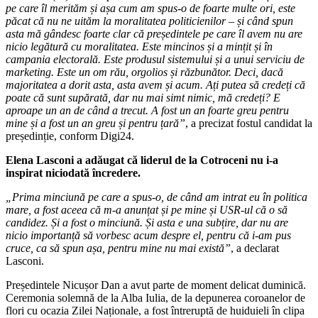
pe care îl merităm și așa cum am spus-o de foarte multe ori, este
păcat că nu ne uităm la moralitatea politicienilor – și când spun
asta mă gândesc foarte clar că președintele pe care îl avem nu are
nicio legătură cu moralitatea. Este mincinos și a mințit și în
campania electorală. Este produsul sistemului și a unui serviciu de
marketing. Este un om rău, orgolios și răzbunător. Deci, dacă
majoritatea a dorit asta, asta avem și acum. Ați putea să credeți că
poate că sunt supărată, dar nu mai simt nimic, mă credeți? E
aproape un an de când a trecut. A fost un an foarte greu pentru
mine și a fost un an greu și pentru țară”
, a precizat fostul candidat la
președinție, conform Digi24.
Elena Lasconi a adăugat că liderul de la Cotroceni nu i-a
inspirat niciodată încredere.
„Prima minciună pe care a spus-o, de când am intrat eu în politica
mare, a fost aceea că m-a anunțat și pe mine și USR-ul că o să
candidez. Și a fost o minciună. Și asta e una subțire, dar nu are
nicio importanță să vorbesc acum despre el, pentru că i-am pus
cruce, ca să spun așa, pentru mine nu mai există”
, a declarat
Lasconi.
Președintele Nicușor Dan a avut parte de moment delicat duminică.
Ceremonia solemnă de la Alba Iulia, de la depunerea coroanelor de
flori cu ocazia Zilei Naționale, a fost întreruptă de huiduieli în clipa