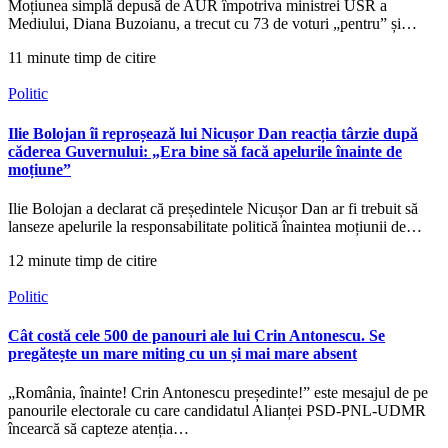
Moțiunea simplă depusă de AUR împotriva ministrei USR a
Mediului, Diana Buzoianu, a trecut cu 73 de voturi „pentru” și…
11 minute timp de citire
Politic
Ilie Bolojan îi reproșează lui Nicușor Dan reacția târzie după
căderea Guvernului: „Era bine să facă apelurile înainte de
moțiune”
Ilie Bolojan a declarat că președintele Nicușor Dan ar fi trebuit să
lanseze apelurile la responsabilitate politică înaintea moțiunii de…
12 minute timp de citire
Politic
Cât costă cele 500 de panouri ale lui Crin Antonescu. Se
pregătește un mare miting cu un și mai mare absent
„România, înainte! Crin Antonescu președinte!” este mesajul de pe
panourile electorale cu care candidatul Alianței PSD-PNL-UDMR
încearcă să capteze atenția…