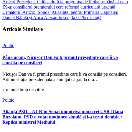
Articol Precedent
Critica dură la programa de limba română clasa a
IX-a: consilierul premierului cere reformă curriculară urgentă
Urmatorul Articol
Sondaj AtlasIntel pentru Primăria Capitalei:
Daniel Băluță și Anca Alexandrescu, la 0.1% distanță
Articole Similare
Politic
Până acum, Nicușor Dan va fi primul președinte care îi va
consilia pe consilieri
Nicușor Dan va fi primul președinte care îi va consilia pe consilieri.
Administrația prezidențială a anunțat că joi, la ora…
7 minute timp de citire
Politic
Alianță PSD – AUR în Senat împotriva ministrei USR Diana
Buzoianu. PSD a votat moțiunea simplă și i-a cerut demisia /
Replica ministrei Mediului