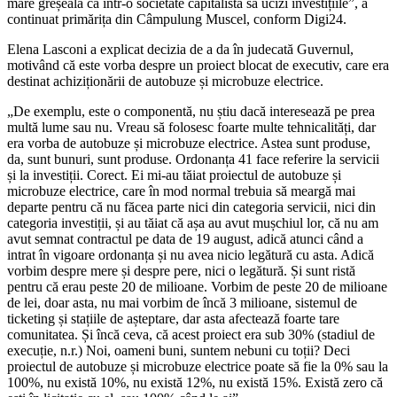
mare greșeală ca într-o societate capitalistă să ucizi investițiile”, a
continuat primărița din Câmpulung Muscel, conform Digi24.
Elena Lasconi a explicat decizia de a da în judecată Guvernul,
motivând că este vorba despre un proiect blocat de executiv, care era
destinat achiziționării de autobuze și microbuze electrice.
„De exemplu, este o componentă, nu știu dacă interesează pe prea
multă lume sau nu. Vreau să folosesc foarte multe tehnicalități, dar
era vorba de autobuze și microbuze electrice. Astea sunt produse,
da, sunt bunuri, sunt produse. Ordonanța 41 face referire la servicii
și la investiții. Corect. Ei mi-au tăiat proiectul de autobuze și
microbuze electrice, care în mod normal trebuia să meargă mai
departe pentru că nu făcea parte nici din categoria servicii, nici din
categoria investiții, și au tăiat că așa au avut mușchiul lor, că nu am
avut semnat contractul pe data de 19 august, adică atunci când a
intrat în vigoare ordonanța și nu avea nicio legătură cu asta. Adică
vorbim despre mere și despre pere, nici o legătură. Și sunt ristă
pentru că erau peste 20 de milioane. Vorbim de peste 20 de milioane
de lei, doar asta, nu mai vorbim de încă 3 milioane, sistemul de
ticketing și stațiile de așteptare, dar asta afectează foarte tare
comunitatea. Și încă ceva, că acest proiect era sub 30% (stadiul de
execuție, n.r.) Noi, oameni buni, suntem nebuni cu toții? Deci
proiectul de autobuze și microbuze electrice poate să fie la 0% sau la
100%, nu există 10%, nu există 12%, nu există 15%. Există zero că