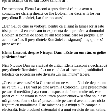
ești în licitație cu el, sau 100% când le ai”.
De asemenea, Elena Lasconi a spus directă că nu a avut o
comunicare clară și directă cu Ilie Bolojan, iar dacă ar fi fost ea
președinta României, l-ar fi trimis acasă.
„Dar n-ai cu cine să vorbești, pentru că ei sunt în lumea lor și este
trist pentru că eu credeam în experiența de la primărie a domnului
Bolojan și tocmai de aceea eu am fost prima care l-a propus. Dar
acum, dacă aș fi președintele României cu siguranță i-aș spune să
plece acasă”.
Elena Lasconi, despre Nicușor Dan: „Este un om rău, orgolios
și răzbunător”
Nici Nicușor Dan nu a scăpat de critici. Elena Lasconi a declarat că
președintele României a fost un candidat al sistemului, subliniind
totodată că societatea este divizată „în mai multe” tabere.
„Ceea ce avem astăzi la Cotroceni nu ne va uni. Nici de departe nu
ne va uni. (…) Eu văd pe cine avem la Cotroceni. Este președintele
pe care îl merităm și așa cum am spus-o de foarte multe ori, este
păcat că nu ne uităm la moralitatea politicienilor – și când spun asta
mă gândesc foarte clar că președintele pe care îl avem nu are nicio
legătură cu moralitatea. Este mincinos și a mințit și în campania
electorală. Este produsul sistemului și a unui serviciu de marketing.