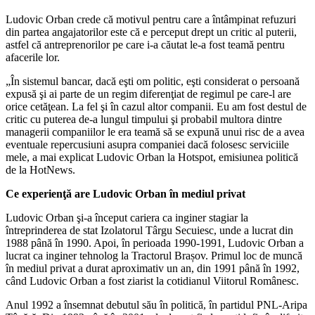
Ludovic Orban crede că motivul pentru care a întâmpinat refuzuri
din partea angajatorilor este că e perceput drept un critic al puterii,
astfel că antreprenorilor pe care i-a căutat le-a fost teamă pentru
afacerile lor.
„În sistemul bancar, dacă eşti om politic, eşti considerat o persoană
expusă şi ai parte de un regim diferenţiat de regimul pe care-l are
orice cetăţean. La fel şi în cazul altor companii. Eu am fost destul de
critic cu puterea de-a lungul timpului şi probabil multora dintre
managerii companiilor le era teamă să se expună unui risc de a avea
eventuale repercusiuni asupra companiei dacă folosesc serviciile
mele, a mai explicat Ludovic Orban la Hotspot, emisiunea politică
de la HotNews.
Ce experienţă are Ludovic Orban în mediul privat
Ludovic Orban şi-a început cariera ca inginer stagiar la
întreprinderea de stat Izolatorul Târgu Secuiesc, unde a lucrat din
1988 până în 1990. Apoi, în perioada 1990-1991, Ludovic Orban a
lucrat ca inginer tehnolog la Tractorul Brașov. Primul loc de muncă
în mediul privat a durat aproximativ un an, din 1991 până în 1992,
când Ludovic Orban a fost ziarist la cotidianul Viitorul Românesc.
Anul 1992 a însemnat debutul său în politică, în partidul PNL-Aripa