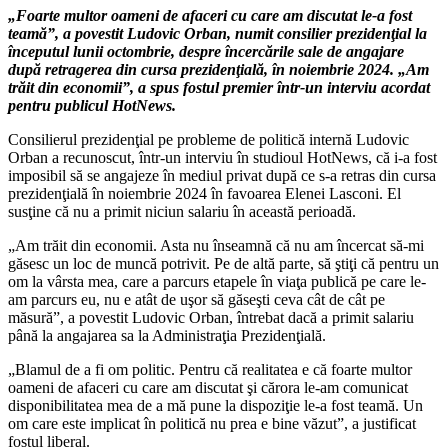
„Foarte multor oameni de afaceri cu care am discutat le-a fost
teamă”, a povestit Ludovic Orban, numit consilier prezidenţial la
începutul lunii octombrie, despre încercările sale de angajare
după retragerea din cursa prezidenţială, în noiembrie 2024. „Am
trăit din economii”, a spus fostul premier într-un interviu acordat
pentru publicul HotNews.
Consilierul prezidenţial pe probleme de politică internă Ludovic
Orban a recunoscut, într-un interviu în studioul HotNews, că i-a fost
imposibil să se angajeze în mediul privat după ce s-a retras din cursa
prezidenţială în noiembrie 2024 în favoarea Elenei Lasconi. El
susţine că nu a primit niciun salariu în această perioadă.
„Am trăit din economii. Asta nu înseamnă că nu am încercat să-mi
găsesc un loc de muncă potrivit. Pe de altă parte, să ştiţi că pentru un
om la vârsta mea, care a parcurs etapele în viaţa publică pe care le-
am parcurs eu, nu e atât de uşor să găseşti ceva cât de cât pe
măsură”, a povestit Ludovic Orban, întrebat dacă a primit salariu
până la angajarea sa la Administraţia Prezidenţială.
„Blamul de a fi om politic. Pentru că realitatea e că foarte multor
oameni de afaceri cu care am discutat şi cărora le-am comunicat
disponibilitatea mea de a mă pune la dispoziţie le-a fost teamă. Un
om care este implicat în politică nu prea e bine văzut”, a justificat
fostul liberal.