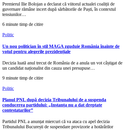
Premierul Ilie Bolojan a declarat că viitorul actualei coaliții de
guvernare rămâne incert după sărbătorile de Paști, în contextul
tensiunilor…
6 minute timp de citire
Politic
Un nou politician în stil MAGA zguduie România înainte de
votul pentru alegerile prezidențiale
Decizia luată anul trecut de România de a anula un vot câștigat de
un candidat naționalist din cauza unei presupuse…
9 minute timp de citire
Politic
Planul PNL după decizia Tribunalului de a suspenda
conducerea partidului: „Instanța nu a dat dreptate
contestatarilor”
Partidul PNL a anunțat miercuri că va ataca cu apel decizia
Tribunalului București de suspendare provizorie a hotărârilor