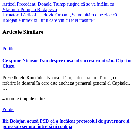
Articol Precedent
Donald Trump susţine că se va întâlni cu
Vladimir Putin, la Budapesta
Urmatorul Articol
Ludovic Orban: „Sa ne uităm cine zice că
Bolojan e inflexibil, unii care vin cu idei trasnite”
Articole Similare
Politic
Ce spune Nicușor Dan despre dosarul succesorului său, Ciprian
Ciucu
Președintele României, Nicușor Dan, a declarat, în Turcia, cu
referire la dosarul în care este anchetat primarul general al Capitalei,
…
4 minute timp de citire
Politic
Ilie Bolojan acuză PSD că a încălcat protocolul de guvernare și
pune sub semnul întrebării coaliția