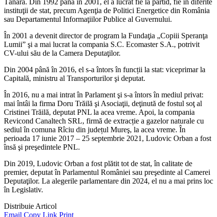
Tânără. Din 1992 până în 2001, el a lucrat fie la partid, fie în diferite
instituţii de stat, precum Agenţia de Politici Energetice din România
sau Departamentul Informaţiilor Publice al Guvernului.
În 2001 a devenit director de program la Fundaţia „Copiii Speranţa
Lumii” şi a mai lucrat la compania S.C. Ecomaster S.A., potrivit
CV-ului său de la Camera Deputaţilor.
Din 2004 până în 2016, el s-a întors în funcții la stat: viceprimar la
Capitală, ministru al Transporturilor şi deputat.
În 2016, nu a mai intrat în Parlament şi s-a întors în mediul privat:
mai întâi la firma Doru Trăilă şi Asociaţii, deţinută de fostul soţ al
Cristinei Trăilă, deputat PNL la acea vreme. Apoi, la compania
Revicond Canaltech SRL, firmă de extracție a gazelor naturale cu
sediul în comuna Rîciu din județul Mureş, la acea vreme. În
perioada 17 iunie 2017 – 25 septembrie 2021, Ludovic Orban a fost
însă şi preşedintele PNL.
Din 2019, Ludovic Orban a fost plătit tot de stat, în calitate de
premier, deputat în Parlamentul României sau preşedinte al Camerei
Deputaţilor. La alegerile parlamentare din 2024, el nu a mai prins loc
în Legislativ.
Distribuie Articol
Email
Copy Link
Print