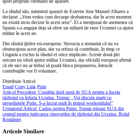
spori propriile cheltuieli de apărare.
La rândul său, ministrul spaniol de Externe Jose Manuel Albares a
declarat: „Vom vedea cum decurge dezbaterea, dar în acest moment
nu există nicio decizie în acest sens”. El a menţionat de asemenea că
Spania s-a angajat deja să ofere un miliard de euro Ucrainei ca ajutor
militar în acest an.
Din rândul ţărilor est-europene, Slovacia a semnalat că nu va
obstrucţiona acest plan, dar va refuza să contribuie, în timp ce
Ungaria a exclus la rândul ei orice implicare. Aceste două ţări
oricum nu oferă ajutor militar Ucrainei, dar oficialii europeni afirmă
că ele nici nu ar trebui să poată bloca propunerea, întrucât
contribuţiile vor fi voluntare.
Distribuie Articol
Email
Copy Link
Print
Articol Precedent
Condiţia dură pusă de SUA pentru a înceta
războiul va înfuria Ucraina. Trump: „Voi discuta marţi cu
preşedintele Putin. S-a lucrat mult în timpul weekendului”
Urmatorul Articol
Cadou pentru Putin: Trump retrage SUA din
centrul pentru judecarea vinovaților de războiul din Ucraina. Rolul
României
Articole Similare