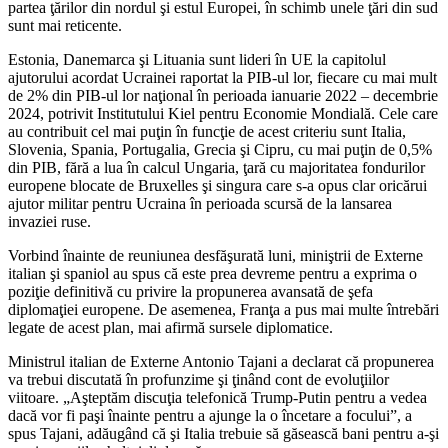
partea ţărilor din nordul şi estul Europei, în schimb unele ţări din sud
sunt mai reticente.
Estonia, Danemarca şi Lituania sunt lideri în UE la capitolul
ajutorului acordat Ucrainei raportat la PIB-ul lor, fiecare cu mai mult
de 2% din PIB-ul lor naţional în perioada ianuarie 2022 – decembrie
2024, potrivit Institutului Kiel pentru Economie Mondială. Cele care
au contribuit cel mai puţin în funcţie de acest criteriu sunt Italia,
Slovenia, Spania, Portugalia, Grecia şi Cipru, cu mai puţin de 0,5%
din PIB, fără a lua în calcul Ungaria, ţară cu majoritatea fondurilor
europene blocate de Bruxelles şi singura care s-a opus clar oricărui
ajutor militar pentru Ucraina în perioada scursă de la lansarea
invaziei ruse.
Vorbind înainte de reuniunea desfăşurată luni, miniştrii de Externe
italian şi spaniol au spus că este prea devreme pentru a exprima o
poziţie definitivă cu privire la propunerea avansată de şefa
diplomaţiei europene. De asemenea, Franţa a pus mai multe întrebări
legate de acest plan, mai afirmă sursele diplomatice.
Ministrul italian de Externe Antonio Tajani a declarat că propunerea
va trebui discutată în profunzime şi ţinând cont de evoluţiilor
viitoare. „Aşteptăm discuţia telefonică Trump-Putin pentru a vedea
dacă vor fi paşi înainte pentru a ajunge la o încetare a focului”, a
spus Tajani, adăugând că şi Italia trebuie să găsească bani pentru a-şi