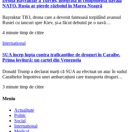
Drona Bayraktar a Turciei, integrată în componenta navală
NATO. Rusia ar pierde războiul în Marea Neagră
Bayraktar TB3, drona care a devenit faimoasă torpilând avansul
Rusiei cu tancuri spre Kiev, și-a făcut debutul pe o navă…
4 minute timp de citire
International
SUA încep lupta contra traficanților de droguri în Caraibe.
Prima lovitură: un cartel din Venezuela
Donald Trump a declarat marți că SUA au efectuat un atac în sudul
Caraibelor împotriva unei ambarcațiuni care transporta droguri…
3 minute timp de citire
Meniu
Actualitate
Politic
Social
International
Medical