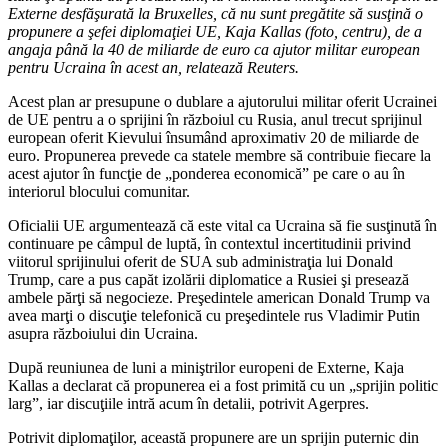
Externe desfăşurată la Bruxelles, că nu sunt pregătite să susţină o
propunere a şefei diplomaţiei UE, Kaja Kallas (foto, centru), de a
angaja până la 40 de miliarde de euro ca ajutor militar european
pentru Ucraina în acest an, relatează Reuters.
Acest plan ar presupune o dublare a ajutorului militar oferit Ucrainei
de UE pentru a o sprijini în războiul cu Rusia, anul trecut sprijinul
european oferit Kievului însumând aproximativ 20 de miliarde de
euro. Propunerea prevede ca statele membre să contribuie fiecare la
acest ajutor în funcţie de „ponderea economică” pe care o au în
interiorul blocului comunitar.
Oficialii UE argumentează că este vital ca Ucraina să fie susţinută în
continuare pe câmpul de luptă, în contextul incertitudinii privind
viitorul sprijinului oferit de SUA sub administraţia lui Donald
Trump, care a pus capăt izolării diplomatice a Rusiei şi presează
ambele părţi să negocieze. Preşedintele american Donald Trump va
avea marţi o discuţie telefonică cu preşedintele rus Vladimir Putin
asupra războiului din Ucraina.
După reuniunea de luni a miniştrilor europeni de Externe, Kaja
Kallas a declarat că propunerea ei a fost primită cu un „sprijin politic
larg”, iar discuţiile intră acum în detalii, potrivit Agerpres.
Potrivit diplomaţilor, această propunere are un sprijin puternic din