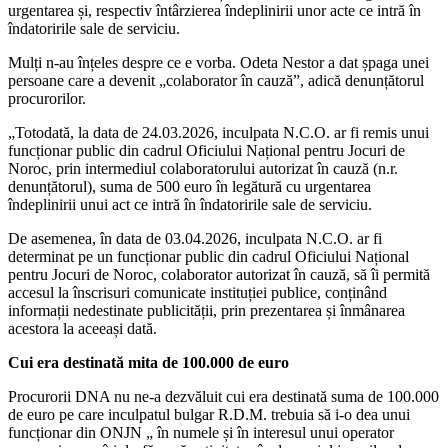
urgentarea și, respectiv întârzierea îndeplinirii unor acte ce intră în
îndatoririle sale de serviciu.
Mulți n-au înțeles despre ce e vorba. Odeta Nestor a dat șpaga unei
persoane care a devenit „colaborator în cauză”, adică denunțătorul
procurorilor.
„Totodată, la data de 24.03.2026, inculpata N.C.O. ar fi remis unui
funcționar public din cadrul Oficiului Național pentru Jocuri de
Noroc, prin intermediul colaboratorului autorizat în cauză (n.r.
denunțătorul), suma de 500 euro în legătură cu urgentarea
îndeplinirii unui act ce intră în îndatoririle sale de serviciu.
De asemenea, în data de 03.04.2026, inculpata N.C.O. ar fi
determinat pe un funcționar public din cadrul Oficiului Național
pentru Jocuri de Noroc, colaborator autorizat în cauză, să îi permită
accesul la înscrisuri comunicate instituției publice, conținând
informații nedestinate publicității, prin prezentarea și înmânarea
acestora la aceeași dată.
Cui era destinată mita de 100.000 de euro
Procurorii DNA nu ne-a dezvăluit cui era destinată suma de 100.000
de euro pe care inculpatul bulgar R.D.M. trebuia să i-o dea unui
funcționar din ONJN „ în numele și în interesul unui operator