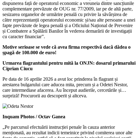
dispunerea față de operatorul economic a vreuneia dintre sancțiunile
complementare prevăzute de OUG nr. 77/2009, iar pe de altă parte,
sesizarea organelor de urmărire penală cu privire la săvârșirea de
către reprezentanții operatorului economic și/sau alte persoane a unei
fapte prevăzute de legea penală și a Oficiului Național de Prevenire
și Combatere a Spălării Banilor în vederea demarării de investigații
cu caracter financiar”.
Motive serioase se vede că avea firma respectivă dacă dădea o
șpagă de 100.000 de euro!
Urmarea flagrantului pentru mită la ONJN: dosarul primarului
Ciprian Ciucu
Pe data de 16 aprilie 2026 a avut loc prinderea în flagrant și
arestarea bulgarului care aducea mita, precum și a Odetei Nestor,
care intermediase afacerea. Au început audierile, cercetările și…
surpriză! Procurorii au descoperit și altceva.
Inquam Photos / Octav Ganea
„Pe parcursul efectuării instrucției penale în cauza anterior
menționată, au rezultat indicii temeinice privind comiterea unor alte