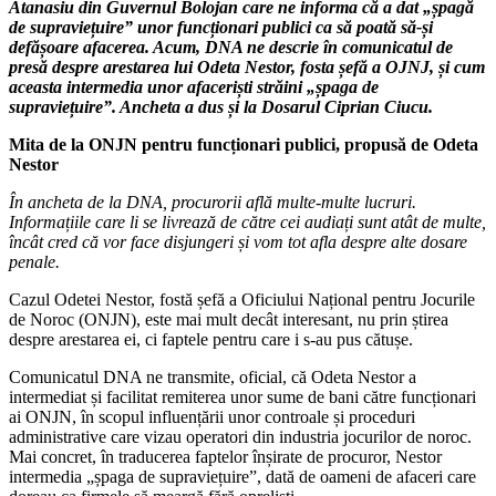
Atanasiu din Guvernul Bolojan care ne informa că a dat „șpagă
de supraviețuire” unor funcționari publici ca să poată să-și
defășoare afacerea. Acum, DNA ne descrie în comunicatul de
presă despre arestarea lui Odeta Nestor, fosta șefă a OJNJ, și cum
aceasta intermedia unor afaceriști străini „șpaga de
supraviețuire”. Ancheta a dus și la Dosarul Ciprian Ciucu.
Mita de la ONJN pentru funcționari publici, propusă de Odeta
Nestor
În ancheta de la DNA, procurorii află multe-multe lucruri.
Informațiile care li se livrează de către cei audiați sunt atât de multe,
încât cred că vor face disjungeri și vom tot afla despre alte dosare
penale.
Cazul Odetei Nestor, fostă șefă a Oficiului Național pentru Jocurile
de Noroc (ONJN), este mai mult decât interesant, nu prin știrea
despre arestarea ei, ci faptele pentru care i s-au pus cătușe.
Comunicatul DNA ne transmite, oficial, că Odeta Nestor a
intermediat și facilitat remiterea unor sume de bani către funcționari
ai ONJN, în scopul influențării unor controale și proceduri
administrative care vizau operatori din industria jocurilor de noroc.
Mai concret, în traducerea faptelor înșirate de procuror, Nestor
intermedia „șpaga de supraviețuire”, dată de oameni de afaceri care