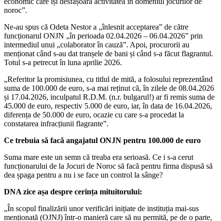
economic care își desfășoară activitatea în domeniul jocurilor de
noroc”.
Ne-au spus că Odeta Nestor a „înlesnit acceptarea” de către
funcționarul ONJN „în perioada 02.04.2026 – 06.04.2026” prin
intermediul unui „colaborator în cauză”. Apoi, procurorii au
menționat când s-au dat tranșele de bani și când s-a făcut flagrantul.
Totul s-a petrecut în luna aprilie 2026.
„Referitor la promisiunea, cu titlul de mită, a folosului reprezentând
suma de 100.000 de euro, s-a mai reținut că, în zilele de 08.04.2026
și 17.04.2026, inculpatul R.D.M. (n.r. bulgarul!) ar fi remis suma de
45.000 de euro, respectiv 5.000 de euro, iar, în data de 16.04.2026,
diferența de 50.000 de euro, ocazie cu care s-a procedat la
constatarea infracțiunii flagrante”.
Ce trebuia să facă angajatul ONJN pentru 100.000 de euro
Suma mare este un semn că treaba era serioasă. Ce i s-a cerut
funcționarului de la Jocuri de Noroc să facă pentru firma dispusă să
dea șpaga pentru a nu i se face un control la sânge?
DNA zice așa despre cerința mituitorului:
„În scopul finalizării unor verificări inițiate de instituția mai-sus
menționată (OJNJ) într-o manieră care să nu permită, pe de o parte,