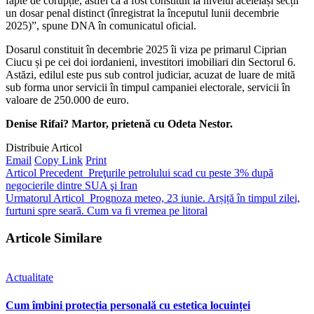
fapte de corupție, astfel că a fost constituit la nivelul aceleiași secții
un dosar penal distinct (înregistrat la începutul lunii decembrie
2025)”, spune DNA în comunicatul oficial.
Dosarul constituit în decembrie 2025 îi viza pe primarul Ciprian
Ciucu și pe cei doi iordanieni, investitori imobiliari din Sectorul 6.
Astăzi, edilul este pus sub control judiciar, acuzat de luare de mită
sub forma unor servicii în timpul campaniei electorale, servicii în
valoare de 250.000 de euro.
Denise Rifai? Martor, prietenă cu Odeta Nestor.
Distribuie Articol
Email
Copy Link
Print
Articol Precedent
Preţurile petrolului scad cu peste 3% după
negocierile dintre SUA şi Iran
Urmatorul Articol
Prognoza meteo, 23 iunie. Arșiță în timpul zilei,
furtuni spre seară. Cum va fi vremea pe litoral
Articole Similare
Actualitate
Cum îmbini protecția personală cu estetica locuinței