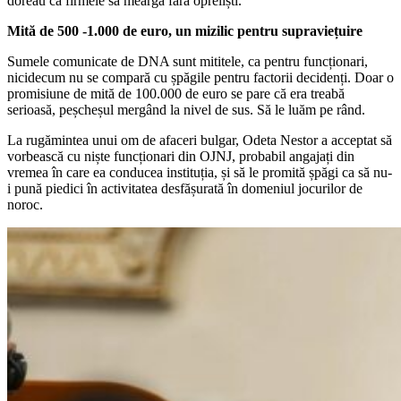
doreau ca firmele să meargă fără opreliști.
Mită de 500 -1.000 de euro, un mizilic pentru supraviețuire
Sumele comunicate de DNA sunt mititele, ca pentru funcționari,
nicidecum nu se compară cu șpăgile pentru factorii decidenți. Doar o
promisiune de mită de 100.000 de euro se pare că era treabă
serioasă, peșcheșul mergând la nivel de sus. Să le luăm pe rând.
La rugămintea unui om de afaceri bulgar, Odeta Nestor a acceptat să
vorbească cu niște funcționari din OJNJ, probabil angajați din
vremea în care ea conducea instituția, și să le promită șpăgi ca să nu-
i pună piedici în activitatea desfășurată în domeniul jocurilor de
noroc.