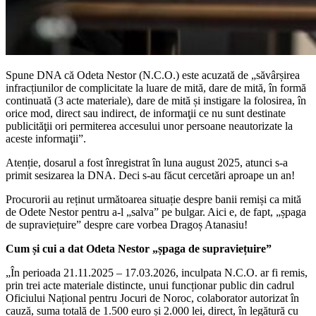
Spune DNA că Odeta Nestor (N.C.O.) este acuzată de „săvârșirea
infracțiunilor de complicitate la luare de mită, dare de mită, în formă
continuată (3 acte materiale), dare de mită și instigare la folosirea, în
orice mod, direct sau indirect, de informaţii ce nu sunt destinate
publicităţii ori permiterea accesului unor persoane neautorizate la
aceste informaţii”.
Atenție, dosarul a fost înregistrat în luna august 2025, atunci s-a
primit sesizarea la DNA. Deci s-au făcut cercetări aproape un an!
Procurorii au reținut următoarea situație despre banii remiși ca mită
de Odete Nestor pentru a-l „salva” pe bulgar. Aici e, de fapt, „șpaga
de supraviețuire” despre care vorbea Dragoș Atanasiu!
Cum și cui a dat Odeta Nestor „șpaga de supraviețuire”
„În perioada 21.11.2025 – 17.03.2026, inculpata N.C.O. ar fi remis,
prin trei acte materiale distincte, unui funcționar public din cadrul
Oficiului Național pentru Jocuri de Noroc, colaborator autorizat în
cauză, suma totală de 1.500 euro și 2.000 lei, direct, în legătură cu