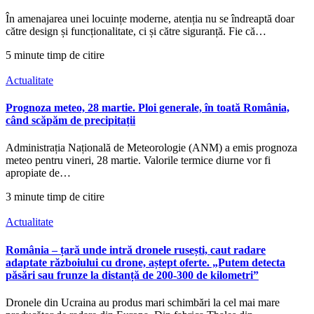
În amenajarea unei locuințe moderne, atenția nu se îndreaptă doar
către design și funcționalitate, ci și către siguranță. Fie că…
5 minute timp de citire
Actualitate
Prognoza meteo, 28 martie. Ploi generale, în toată România,
când scăpăm de precipitații
Administrația Națională de Meteorologie (ANM) a emis prognoza
meteo pentru vineri, 28 martie. Valorile termice diurne vor fi
apropiate de…
3 minute timp de citire
Actualitate
România – țară unde intră dronele rusești, caut radare
adaptate războiului cu drone, aștept oferte. „Putem detecta
păsări sau frunze la distanță de 200-300 de kilometri”
Dronele din Ucraina au produs mari schimbări la cel mai mare