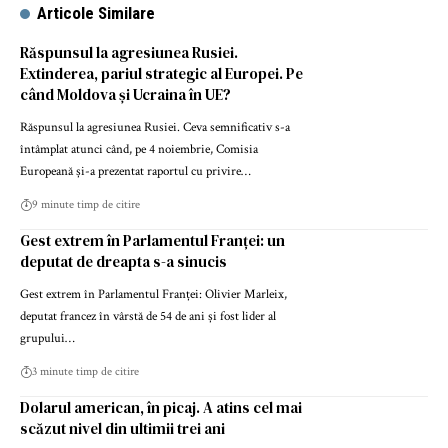
Articole Similare
Răspunsul la agresiunea Rusiei.
Extinderea, pariul strategic al Europei. Pe
când Moldova și Ucraina în UE?
Răspunsul la agresiunea Rusiei. Ceva semnificativ s-a
întâmplat atunci când, pe 4 noiembrie, Comisia
Europeană și-a prezentat raportul cu privire…
9 minute timp de citire
Gest extrem în Parlamentul Franței: un
deputat de dreapta s-a sinucis
Gest extrem în Parlamentul Franței: Olivier Marleix,
deputat francez în vârstă de 54 de ani și fost lider al
grupului…
3 minute timp de citire
Dolarul american, în picaj. A atins cel mai
scăzut nivel din ultimii trei ani