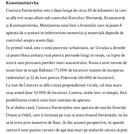
Konstiantinivka
Centura Fortărețelor este o fâșie lungă de circa 50 de kilometri în care
se află trei orașe aflate sub controlul Kievului: Sloviansk, Kramatorsk
și Konstiantinivka. Menținerea unei linii a frontului care să poată fi
apărată de o armată în inferioritate numerică și materială depinde de
controlul asupra aceste fâșii.
În primul rând, este o zonă puternic urbanizată, iar Ucraina a dovedit
că poate bloca armata rusă pentru perioade lungi în orașe, cu lupte de
uzură care provoacă pierderi mari atacatorului. Rusia a avut nevoie de
nouă luni să ocupe Bahmut (71.000 de locuitori înainte de începerea
războiului) și 22 de luni pentru Pokrovsk (60.000 de locuitori).
La vest de Centură se află o zonă preponderent rurală, cel mai mare
oraș având doar 53.000 de locuitori, Lozova, izolat într-o câmpie, fără
posibilitatea creării unei linii continui de apărare.
În al doilea rând, Centura Fortărețelor este apărată de râurile Siverski
Doneț și Oskil, care îi forțează pe ruși să atace frontal fortărețele, în loc
să le evite prin manevre de flanc. Și din această perspectivă, în spatele
centurii sunt puține cursuri de apă mai mari pe malurile cărora să poți