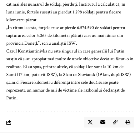
cât mai ales numărul de soldați pierduți. Institutul a calculat că, în
luna iunie, forțele rusești au pierdut 1.298 soldați pentru fiecare
kilometru pătrat.
„În ritmul acesta, forțele ruse ar pierde 6.574.590 de soldați pentru
capturarea celor 5.065 de kilometri pătrați care au mai rămas din
provincia Donețk”, scriu analiștii ISW.
Cazul Konstiantinivka nu este singurul în care generalii lui Putin
susțin că s-au apropiat mai multe de unele obiective decât au făcut-o în
realitate. Ei au spus, printre altele, că soldații lor sunt la 10 km de
Sumî (17 km, potrivit ISW), la 8 km de Sloviansk (19 km, după ISW)
ș.a.m.d. Fiecare kilometru diferență între cele două surse poate
reprezenta un număr de mii de victime ale războiului declanșat de
Putin.