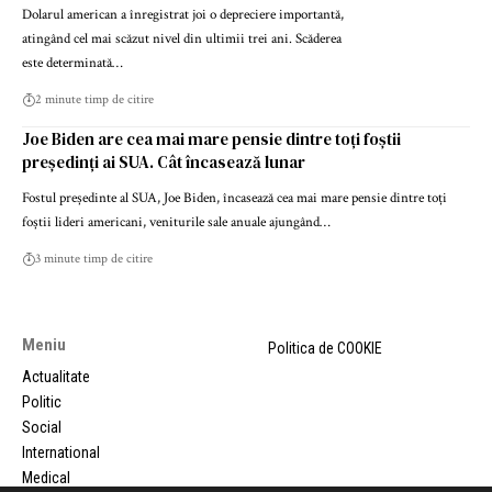
Dolarul american a înregistrat joi o depreciere importantă,
atingând cel mai scăzut nivel din ultimii trei ani. Scăderea
este determinată…
2 minute timp de citire
Joe Biden are cea mai mare pensie dintre toți foștii
președinți ai SUA. Cât încasează lunar
Fostul președinte al SUA, Joe Biden, încasează cea mai mare pensie dintre toți
foștii lideri americani, veniturile sale anuale ajungând…
3 minute timp de citire
Meniu
Politica de COOKIE
Actualitate
Politic
Social
International
Medical