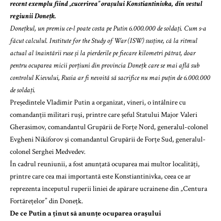
recent exemplu fiind „cucerirea” orașului Konstiantinivka, din vestul
regiunii Donețk.
Donețkul, un premiu ce-l poate costa pe Putin 6.000.000 de soldați. Cum s-a
făcut calculul.
Institute for the Study of War (ISW) susține, că la ritmul
actual al înaintării ruse și la pierderile pe fiecare kilometri pătrat, doar
pentru ocuparea micii porțiuni din provincia Donețk care se mai află sub
controlul Kievului, Rusia ar fi nevoită să sacrifice nu mai puțin de 6.000.000
de soldați.
Președintele Vladimir Putin a organizat, vineri, o întâlnire cu
comandanții militari ruși, printre care șeful Statului Major Valeri
Gherasimov, comandantul Grupării de Forțe Nord, generalul-colonel
Evgheni Nikiforov și comandantul Grupării de Forțe Sud, generalul-
colonel Serghei Medvedev.
În cadrul reuniunii, a fost anunțată ocuparea mai multor localități,
printre care cea mai importantă este Konstiantinivka, ceea ce ar
reprezenta începutul ruperii liniei de apărare ucrainene din „Centura
Fortărețelor” din Donețk.
De ce Putin a ținut să anunțe ocuparea orașului