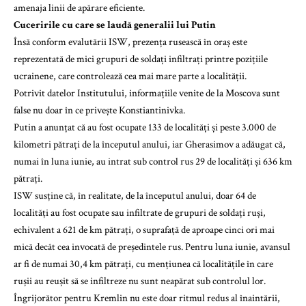
amenaja linii de apărare eficiente.
Cuceririle cu care se laudă generalii lui Putin
Însă conform evalutării ISW, prezența rusească în oraș este
reprezentată de mici grupuri de soldați infiltrați printre pozițiile
ucrainene, care controlează cea mai mare parte a localității.
Potrivit datelor Institutului, informațiile venite de la Moscova sunt
false nu doar în ce privește Konstiantinivka.
Putin a anunțat că au fost ocupate 133 de localități și peste 3.000 de
kilometri pătrați de la începutul anului, iar Gherasimov a adăugat că,
numai în luna iunie, au intrat sub control rus 29 de localități și 636 km
pătrați.
ISW susține că, în realitate, de la începutul anului, doar 64 de
localități au fost ocupate sau infiltrate de grupuri de soldați ruși,
echivalent a 621 de km pătrați, o suprafață de aproape cinci ori mai
mică decât cea invocată de președintele rus. Pentru luna iunie, avansul
ar fi de numai 30,4 km pătrați, cu mențiunea că localitățile în care
rușii au reușit să se infiltreze nu sunt neapărat sub controlul lor.
Îngrijorător pentru Kremlin nu este doar ritmul redus al înaintării,