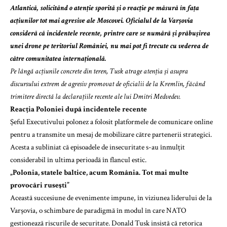
Atlantică, solicitând o atenție sporită și o reacție pe măsură în fața
acțiunilor tot mai agresive ale Moscovei. Oficialul de la Varșovia
consideră că incidentele recente, printre care se numără și prăbușirea
unei drone pe teritoriul României, nu mai pot fi trecute cu vederea de
către comunitatea internațională.
Pe lângă acțiunile concrete din teren, Tusk atrage atenția și asupra
discursului extrem de agresiv promovat de oficialii de la Kremlin, făcând
trimitere directă la declarațiile recente ale lui Dmitri Medvedev.
Reacția Poloniei după incidentele recente
Șeful Executivului polonez a folosit platformele de comunicare online
pentru a transmite un mesaj de mobilizare către partenerii strategici.
Acesta a subliniat că episoadele de insecuritate s-au înmulțit
considerabil în ultima perioadă în flancul estic.
„Polonia, statele baltice, acum România. Tot mai multe
provocări ruseşti”
Această succesiune de evenimente impune, în viziunea liderului de la
Varșovia, o schimbare de paradigmă în modul în care NATO
gestionează riscurile de securitate. Donald Tusk insistă că retorica