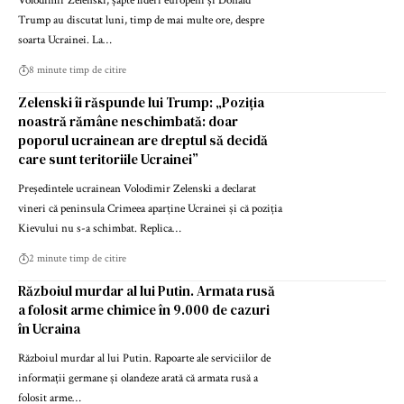
Volodimir Zelenski, șapte lideri europeni și Donald
Trump au discutat luni, timp de mai multe ore, despre
soarta Ucrainei. La…
8 minute timp de citire
Zelenski îi răspunde lui Trump: „Poziția
noastră rămâne neschimbată: doar
poporul ucrainean are dreptul să decidă
care sunt teritoriile Ucrainei”
Președintele ucrainean Volodimir Zelenski a declarat
vineri că peninsula Crimeea aparține Ucrainei și că poziția
Kievului nu s-a schimbat. Replica…
2 minute timp de citire
Războiul murdar al lui Putin. Armata rusă
a folosit arme chimice în 9.000 de cazuri
în Ucraina
Războiul murdar al lui Putin. Rapoarte ale serviciilor de
informații germane și olandeze arată că armata rusă a
folosit arme…