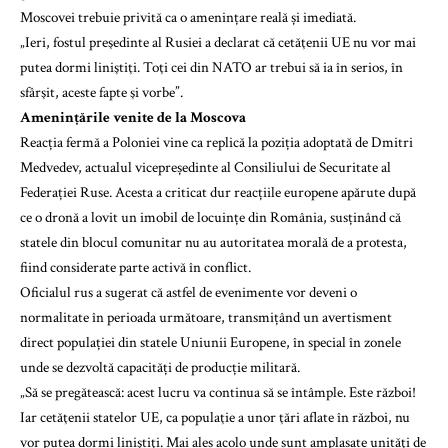
Moscovei trebuie privită ca o amenințare reală și imediată.
„Ieri, fostul preşedinte al Rusiei a declarat că cetăţenii UE nu vor mai
putea dormi liniştiţi. Toţi cei din NATO ar trebui să ia în serios, în
sfârşit, aceste fapte şi vorbe”.
Amenințările venite de la Moscova
Reacția fermă a Poloniei vine ca replică la poziția adoptată de Dmitri
Medvedev, actualul vicepreședinte al Consiliului de Securitate al
Federației Ruse. Acesta a criticat dur reacțiile europene apărute după
ce o dronă a lovit un imobil de locuințe din România, susținând că
statele din blocul comunitar nu au autoritatea morală de a protesta,
fiind considerate parte activă în conflict.
Oficialul rus a sugerat că astfel de evenimente vor deveni o
normalitate în perioada următoare, transmițând un avertisment
direct populației din statele Uniunii Europene, în special în zonele
unde se dezvoltă capacități de producție militară.
„Să se pregătească: acest lucru va continua să se întâmple. Este război!
Iar cetăţenii statelor UE, ca populaţie a unor ţări aflate în război, nu
vor putea dormi liniştiţi. Mai ales acolo unde sunt amplasate unităţi de