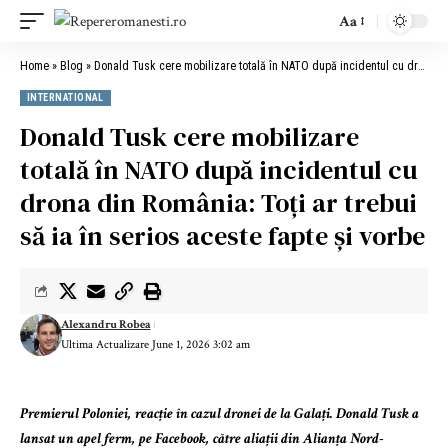
Aa
Home
»
Blog
»
Donald Tusk cere mobilizare totală în NATO după incidentul cu drona din România: Toți ar trebui să ia în serios aceste fapte și vorbe
INTERNATIONAL
Donald Tusk cere mobilizare
totală în NATO după incidentul cu
drona din România: Toți ar trebui
să ia în serios aceste fapte și vorbe
Alexandru Robea
Ultima Actualizare June 1, 2026 3:02 am
Premierul Poloniei, reacție în cazul dronei de la Galați. Donald Tusk a
lansat un apel ferm, pe Facebook, către aliații din Alianța Nord-