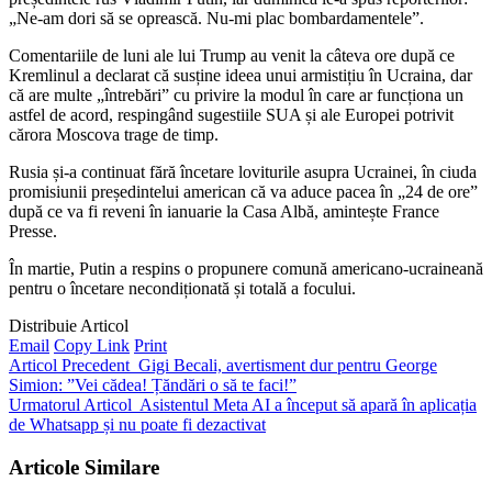
„Ne-am dori să se oprească. Nu-mi plac bombardamentele”.
Comentariile de luni ale lui Trump au venit la câteva ore după ce
Kremlinul a declarat că susține ideea unui armistițiu în Ucraina, dar
că are multe „întrebări” cu privire la modul în care ar funcționa un
astfel de acord, respingând sugestiile SUA și ale Europei potrivit
cărora Moscova trage de timp.
Rusia și-a continuat fără încetare loviturile asupra Ucrainei, în ciuda
promisiunii președintelui american că va aduce pacea în „24 de ore”
după ce va fi reveni în ianuarie la Casa Albă, amintește France
Presse.
În martie, Putin a respins o propunere comună americano-ucraineană
pentru o încetare necondiționată și totală a focului.
Distribuie Articol
Email
Copy Link
Print
Articol Precedent
Gigi Becali, avertisment dur pentru George
Simion: ”Vei cădea! Țăndări o să te faci!”
Urmatorul Articol
Asistentul Meta AI a început să apară în aplicația
de Whatsapp și nu poate fi dezactivat
Articole Similare