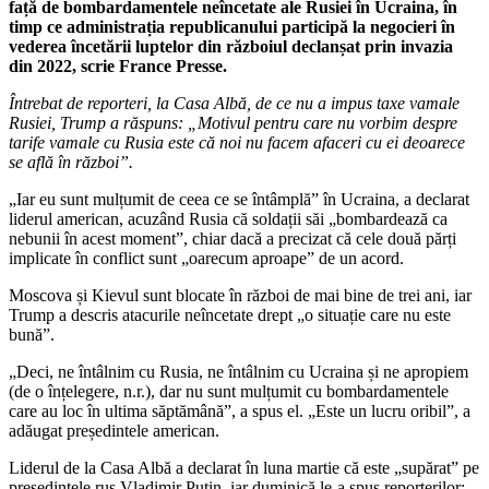
față de bombardamentele neîncetate ale Rusiei în Ucraina, în
timp ce administrația republicanului participă la negocieri în
vederea încetării luptelor din războiul declanșat prin invazia
din 2022, scrie France Presse.
Întrebat de reporteri, la Casa Albă, de ce nu a impus taxe vamale
Rusiei, Trump a răspuns: „Motivul pentru care nu vorbim despre
tarife vamale cu Rusia este că noi nu facem afaceri cu ei deoarece
se află în război”.
„Iar eu sunt mulțumit de ceea ce se întâmplă” în Ucraina, a declarat
liderul american, acuzând Rusia că soldații săi „bombardează ca
nebunii în acest moment”, chiar dacă a precizat că cele două părți
implicate în conflict sunt „oarecum aproape” de un acord.
Moscova și Kievul sunt blocate în război de mai bine de trei ani, iar
Trump a descris atacurile neîncetate drept „o situație care nu este
bună”.
„Deci, ne întâlnim cu Rusia, ne întâlnim cu Ucraina și ne apropiem
(de o înțelegere, n.r.), dar nu sunt mulțumit cu bombardamentele
care au loc în ultima săptămână”, a spus el. „Este un lucru oribil”, a
adăugat președintele american.
Liderul de la Casa Albă a declarat în luna martie că este „supărat” pe
președintele rus Vladimir Putin, iar duminică le-a spus reporterilor: