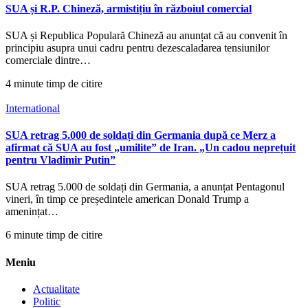
SUA și R.P. Chineză, armistițiu în războiul comercial
SUA și Republica Populară Chineză au anunțat că au convenit în
principiu asupra unui cadru pentru dezescaladarea tensiunilor
comerciale dintre…
4 minute timp de citire
International
SUA retrag 5.000 de soldați din Germania după ce Merz a
afirmat că SUA au fost „umilite” de Iran. „Un cadou neprețuit
pentru Vladimir Putin”
SUA retrag 5.000 de soldați din Germania, a anunțat Pentagonul
vineri, în timp ce președintele american Donald Trump a
amenințat…
6 minute timp de citire
Meniu
Actualitate
Politic