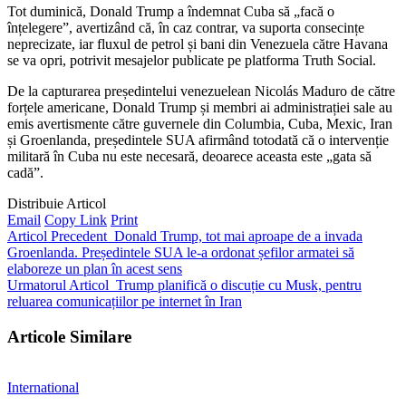
Tot duminică, Donald Trump a îndemnat Cuba să „facă o
înțelegere”, avertizând că, în caz contrar, va suporta consecințe
neprecizate, iar fluxul de petrol și bani din Venezuela către Havana
se va opri, potrivit mesajelor publicate pe platforma Truth Social.
De la capturarea președintelui venezuelean Nicolás Maduro de către
forțele americane, Donald Trump și membri ai administrației sale au
emis avertismente către guvernele din Columbia, Cuba, Mexic, Iran
și Groenlanda, președintele SUA afirmând totodată că o intervenție
militară în Cuba nu este necesară, deoarece aceasta este „gata să
cadă”.
Distribuie Articol
Email
Copy Link
Print
Articol Precedent
Donald Trump, tot mai aproape de a invada
Groenlanda. Președintele SUA le-a ordonat șefilor armatei să
elaboreze un plan în acest sens
Urmatorul Articol
Trump planifică o discuție cu Musk, pentru
reluarea comunicațiilor pe internet în Iran
Articole Similare
International