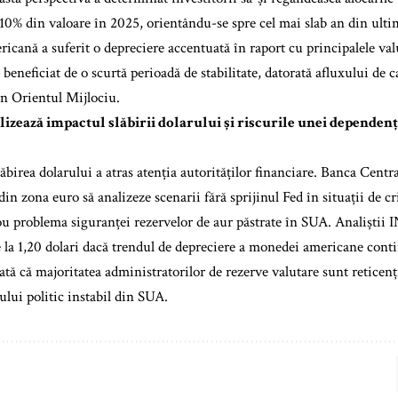
 10% din valoare în 2025, orientându-se spre cel mai slab an din ulti
cană a suferit o depreciere accentuată în raport cu principalele valu
beneficiat de o scurtă perioadă de stabilitate, datorată afluxului de c
in Orientul Mijlociu.
izează impactul slăbirii dolarului și riscurile unei dependenț
lăbirea dolarului a atras atenția autorităților financiare. Banca Cent
 din zona euro să analizeze scenarii fără sprijinul Fed în situații de 
ou problema siguranței rezervelor de aur păstrate în SUA. Analiștii 
 la 1,20 dolari dacă trendul de depreciere a monedei americane cont
tă că majoritatea administratorilor de rezerve valutare sunt reticenți
ului politic instabil din SUA.