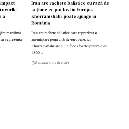
 impact
Iran are rachete balistice cu rază de
tocurile
acțiune ce pot lovi în Europa.
u a
Khorramshahr poate ajunge în
România
șire maritimă
Iran are rachete balistice care reprezintă o
, ar reprezenta
amenințare pentru țările europene, iar
ă,…
Khorramshahr are și un focos foarte-puternic de
1.800…
5 minute timp de citire