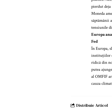
pierdut deja
Moneda ameri
săptămânii a 
tensiunile d
Europa anal
Fed
În Europa, s
instituțiilor
ridică din n
putea ajunge
al OMFIF ara
cauza climat
Distribuie Articol