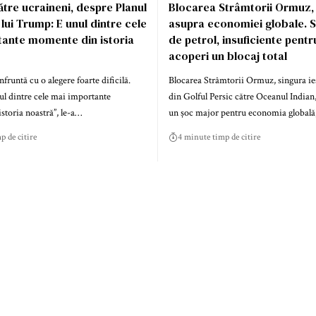
ătre ucraineni, despre Planul
Blocarea Strâmtorii Ormuz,
 lui Trump: E unul dintre cele
asupra economiei globale. S
tante momente din istoria
de petrol, insuficiente pentr
acoperi un blocaj total
fruntă cu o alegere foarte dificilă.
Blocarea Strâmtorii Ormuz, singura ie
ul dintre cele mai importante
din Golful Persic către Oceanul Indian
toria noastră”, le-a…
un șoc major pentru economia global
p de citire
4 minute timp de citire