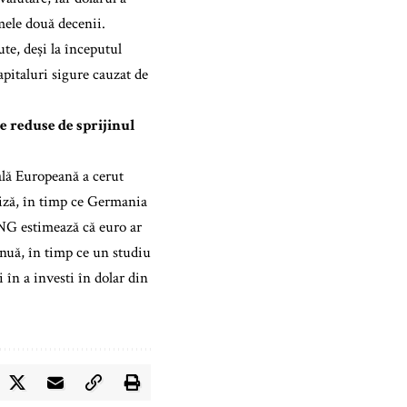
mele două decenii.
te, deși la începutul
apitaluri sigure cauzat de
e reduse de sprijinul
rală Europeană a cerut
criză, în timp ce Germania
ING estimează că euro ar
inuă, în timp ce un studiu
 în a investi în dolar din