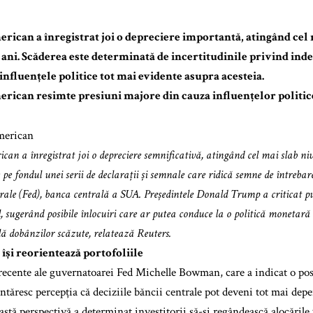
rican a înregistrat joi o depreciere importantă, atingând cel 
i ani. Scăderea este determinată de incertitudinile privind in
 influențele politice tot mai evidente asupra acesteia.
rican resimte presiuni majore din cauza influențelor politic
an a înregistrat joi o depreciere semnificativă, atingând cel mai slab nive
 pe fondul unei serii de declarații și semnale care ridică semne de întreba
rale (Fed), banca centrală a SUA. Președintele Donald Trump a criticat pub
, sugerând posibile înlocuiri care ar putea conduce la o politică monetar
ă dobânzilor scăzute, relatează Reuters.
 își reorientează portofoliile
 recente ale guvernatoarei Fed Michelle Bowman, care a indicat o pos
întăresc percepția că deciziile băncii centrale pot deveni tot mai dep
astă perspectivă a determinat investitorii să-și regândească alocările 