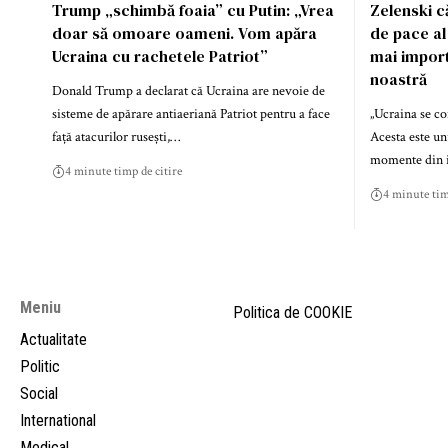
Trump „schimbă foaia” cu Putin: „Vrea
Zelenski c
doar să omoare oameni. Vom apăra
de pace al
Ucraina cu rachetele Patriot”
mai impor
noastră
Donald Trump a declarat că Ucraina are nevoie de
sisteme de apărare antiaeriană Patriot pentru a face
„Ucraina se con
față atacurilor rusești,…
Acesta este un
momente din is
4 minute timp de citire
4 minute tim
Meniu
Politica de COOKIE
Actualitate
Politic
Social
International
Medical