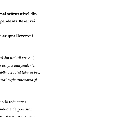
mai scăzut nivel din
dependența Rezervei
e asupra Rezervei
l din ultimii trei ani.
re asupra independenței
lic actualul lider al Fed,
ă mai puțin autonomă și
ibilă reducere a
endente de presiuni
valutare, iar dolarul a