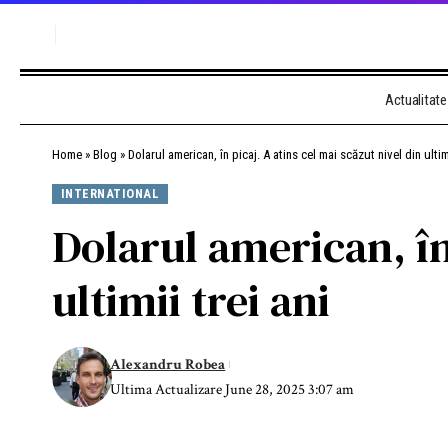
Actualitate
Home
»
Blog
»
Dolarul american, în picaj. A atins cel mai scăzut nivel din ultimi
INTERNATIONAL
Dolarul american, în 
ultimii trei ani
Alexandru Robea
Ultima Actualizare June 28, 2025 3:07 am