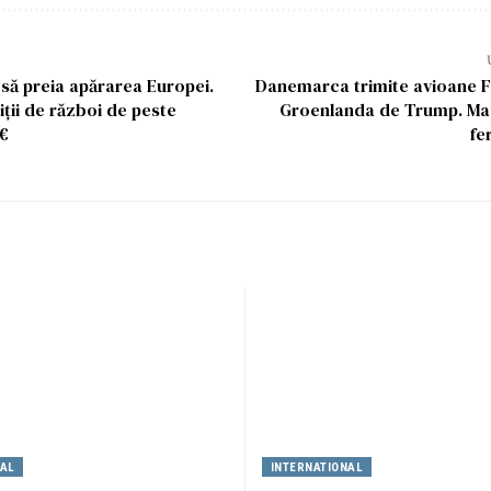
să preia apărarea Europei.
Danemarca trimite avioane F
niții de război de peste
Groenlanda de Trump. M
 €
fe
NAL
INTERNATIONAL