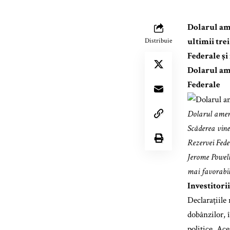
Dolarul ame
ultimii tre
Distribuie
Federale și
Dolarul ame
Federale
Dolarul americ
Scăderea vine
Rezervei Fede
Jerome Powell
mai favorabil
Investitorii
Declarațiile
dobânzilor, 
politice. Ace