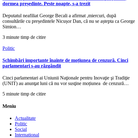
dormea președinte. Peste noapte, s-a trezit
Deputatul neafiliat George Becali a afirmat ,miercuri, după
consultările cu președintele Nicușor Dan, că nu se aștepta ca George
Simion…
3 minute timp de citire
Politic
Schimbări importante înainte de moțiunea de cenzură. Cinci
parlamentari s-au răzgândit
Cinci parlamentari ai Uniunii Naţionale pentru Inovaţie şi Tradiţie
(UNIT) au anunţat luni că nu vor susţine moțiunea de cenzură…
5 minute timp de citire
Meniu
Actualitate
Politic
Social
International