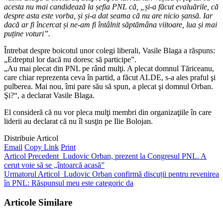
acesta nu mai candidează la șefia PNL că, „și-a făcut evaluările, că
despre asta este vorba, și și-a dat seama că nu are nicio șansă. Iar
dacă ar fi încercat și ne-am fi întâlnit săptămâna viitoare, lua și mai
puține voturi”.
Întrebat despre boicotul unor colegi liberali, Vasile Blaga a răspuns:
„Edreptul lor dacă nu doresc să participe”.
„Au mai plecat din PNL pe rând mulţi. A plecat domnul Tăriceanu,
care chiar reprezenta ceva în partid, a făcut ALDE, s-a ales praful şi
pulberea. Mai nou, îmi pare său să spun, a plecat şi domnul Orban.
Şi?“, a declarat Vasile Blaga.
El consideră că nu vor pleca mulţi membri din organizaţiile în care
liderii au declarat că nu îl susţin pe Ilie Bolojan.
Distribuie Articol
Email
Copy Link
Print
Articol Precedent
Ludovic Orban, prezent la Congresul PNL. A
cerut voie să se „întoarcă acasă”
Urmatorul Articol
Ludovic Orban confirmă discuții pentru revenirea
în PNL: Răspunsul meu este categoric da
Articole Similare