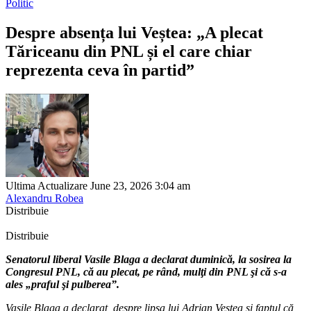
Politic
Despre absența lui Veștea: „A plecat
Tăriceanu din PNL și el care chiar
reprezenta ceva în partid”
Ultima Actualizare June 23, 2026 3:04 am
Alexandru Robea
Distribuie
Distribuie
Senatorul liberal Vasile Blaga a declarat duminică, la sosirea la
Congresul PNL, că au plecat, pe rând, mulţi din PNL şi că s-a
ales „praful şi pulberea”.
Vasile Blaga a declarat, despre lipsa lui Adrian Veștea și faptul că