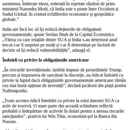
asemenea, întărește ideea, reiterată în repetate rânduri de prim-
ministrul Narendra Modi, că India este o punte între Occident și
Sudul Global, în centrul echilibrelor economice și geopolitice
globale.”
India are încă loc să își reducă deținerile de obligațiuni
guvernamentale, spune Seelan Shah de la Capital Economics.
„Viteza cu care relațiile dintre SUA și India s-au deteriorat anul
trecut i-ar fi surprins pe mulți și i-ar fi determinat pe factorii de
decizie să își reducă vulnerabilitățile”, adaugă el.
Îndoieli cu privire la obligațiunile americane
„În cercurile investiționale, tarifele impuse de președintele Trump,
precum și impunerea de sancțiuni la discreție, au ridicat îndoieli cu
privire la faptul dacă obligațiunile guvernamentale americane rămân
cea mai bună opțiune de investiții”, declară jucătorii din piață pentru
Naftemporiki.
„Toate acestea ridică întrebări cu privire la rolul datoriei SUA ca
activ de rezervă. O mare parte din această schimbare reflectă
probabil o îndepărtare de activele în dolari pentru a atenua riscurile
sancțiunilor”, potrivit lui Win Thin, economist-șef la Banca din
Nassau.