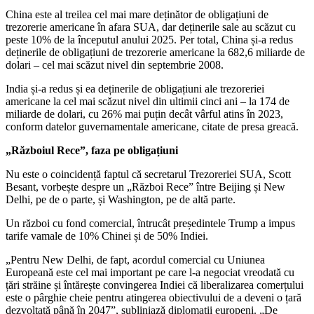
China este al treilea cel mai mare deținător de obligațiuni de
trezorerie americane în afara SUA, dar deținerile sale au scăzut cu
peste 10% de la începutul anului 2025. Per total, China și-a redus
deținerile de obligațiuni de trezorerie americane la 682,6 miliarde de
dolari – cel mai scăzut nivel din septembrie 2008.
India și-a redus și ea deținerile de obligațiuni ale trezoreriei
americane la cel mai scăzut nivel din ultimii cinci ani – la 174 de
miliarde de dolari, cu 26% mai puțin decât vârful atins în 2023,
conform datelor guvernamentale americane, citate de presa greacă.
„Războiul Rece”, faza pe obligațiuni
Nu este o coincidență faptul că secretarul Trezoreriei SUA, Scott
Besant, vorbește despre un „Război Rece” între Beijing și New
Delhi, pe de o parte, și Washington, pe de altă parte.
Un război cu fond comercial, întrucât președintele Trump a impus
tarife vamale de 10% Chinei și de 50% Indiei.
„Pentru New Delhi, de fapt, acordul comercial cu Uniunea
Europeană este cel mai important pe care l-a negociat vreodată cu
țări străine și întărește convingerea Indiei că liberalizarea comerțului
este o pârghie cheie pentru atingerea obiectivului de a deveni o țară
dezvoltată până în 2047”, subliniază diplomații europeni. „De