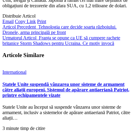
Unit, Belgia și Canada. Japonia a rămas cel mai mare deținător de
obligațiuni de trezorerie din afara SUA, cu 1,2 trilioane de dolari.
Distribuie Articol
Email
Copy Link
Print
Articol Precedent
Tehnologia care decide soarta războiului.
Dronele, arma principală pe front
Urmatorul Articol
Franța se opune ca UE să cumpere rachete
britanice Storm Shadows pentru Ucraina. Ce motiv invocă
Articole Similare
International
Statele Unite suspendă vânzarea unor sisteme de armament
către aliații europeni. Sistemul de apărare antiaeriană Patriot,
printre echipamentele vizate
Statele Unite au început să suspende vânzarea unor sisteme de
armament, inclusiv a sistemelor de apărare antiaeriană Patriot, către
aliații…
3 minute timp de citire