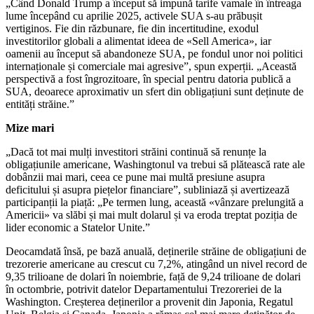
„Când Donald Trump a început să impună tarife vamale în întreaga
lume începând cu aprilie 2025, activele SUA s-au prăbușit
vertiginos. Fie din răzbunare, fie din incertitudine, exodul
investitorilor globali a alimentat ideea de «Sell America», iar
oamenii au început să abandoneze SUA, pe fondul unor noi politici
internaționale și comerciale mai agresive”, spun experții. „Această
perspectivă a fost îngrozitoare, în special pentru datoria publică a
SUA, deoarece aproximativ un sfert din obligațiuni sunt deținute de
entități străine.”
Mize mari
„Dacă tot mai mulți investitori străini continuă să renunțe la
obligațiunile americane, Washingtonul va trebui să plătească rate ale
dobânzii mai mari, ceea ce pune mai multă presiune asupra
deficitului și asupra piețelor financiare”, subliniază și avertizează
participanții la piață: „Pe termen lung, această «vânzare prelungită a
Americii» va slăbi și mai mult dolarul și va eroda treptat poziția de
lider economic a Statelor Unite.”
Deocamdată însă, pe bază anuală, deținerile străine de obligațiuni de
trezorerie americane au crescut cu 7,2%, atingând un nivel record de
9,35 trilioane de dolari în noiembrie, față de 9,24 trilioane de dolari
în octombrie, potrivit datelor Departamentului Trezoreriei de la
Washington. Creșterea deținerilor a provenit din Japonia, Regatul