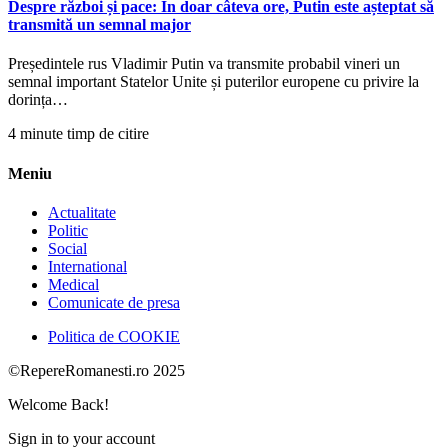
Despre război și pace: În doar câteva ore, Putin este așteptat să
transmită un semnal major
Președintele rus Vladimir Putin va transmite probabil vineri un
semnal important Statelor Unite și puterilor europene cu privire la
dorința…
4 minute timp de citire
Meniu
Actualitate
Politic
Social
International
Medical
Comunicate de presa
Politica de COOKIE
©RepereRomanesti.ro 2025
Welcome Back!
Sign in to your account