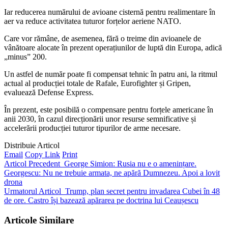
Iar reducerea numărului de avioane cisternă pentru realimentare în
aer va reduce activitatea tuturor forțelor aeriene NATO.
Care vor rămâne, de asemenea, fără o treime din avioanele de
vânătoare alocate în prezent operațiunilor de luptă din Europa, adică
„minus” 200.
Un astfel de număr poate fi compensat tehnic în patru ani, la ritmul
actual al producției totale de Rafale, Eurofighter și Gripen,
evaluează Defense Express.
În prezent, este posibilă o compensare pentru forțele americane în
anii 2030, în cazul direcționării unor resurse semnificative și
accelerării producției tuturor tipurilor de arme necesare.
Distribuie Articol
Email
Copy Link
Print
Articol Precedent
George Simion: Rusia nu e o amenințare.
Georgescu: Nu ne trebuie armata, ne apără Dumnezeu. Apoi a lovit
drona
Urmatorul Articol
Trump, plan secret pentru invadarea Cubei în 48
de ore. Castro își bazează apărarea pe doctrina lui Ceaușescu
Articole Similare