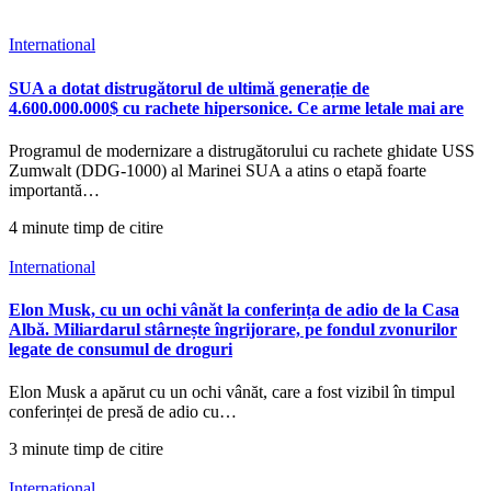
International
SUA a dotat distrugătorul de ultimă generație de
4.600.000.000$ cu rachete hipersonice. Ce arme letale mai are
Programul de modernizare a distrugătorului cu rachete ghidate USS
Zumwalt (DDG-1000) al Marinei SUA a atins o etapă foarte
importantă…
4 minute timp de citire
International
Elon Musk, cu un ochi vânăt la conferința de adio de la Casa
Albă. Miliardarul stârnește îngrijorare, pe fondul zvonurilor
legate de consumul de droguri
Elon Musk a apărut cu un ochi vânăt, care a fost vizibil în timpul
conferinței de presă de adio cu…
3 minute timp de citire
International