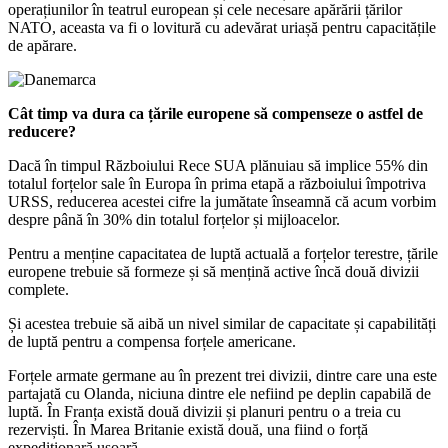
operațiunilor în teatrul european și cele necesare apărării țărilor
NATO, aceasta va fi o lovitură cu adevărat uriașă pentru capacitățile
de apărare.
Cât timp va dura ca țările europene să compenseze o astfel de
reducere?
Dacă în timpul Războiului Rece SUA plănuiau să implice 55% din
totalul forțelor sale în Europa în prima etapă a războiului împotriva
URSS, reducerea acestei cifre la jumătate înseamnă că acum vorbim
despre până în 30% din totalul forțelor și mijloacelor.
Pentru a menține capacitatea de luptă actuală a forțelor terestre, țările
europene trebuie să formeze și să mențină active încă două divizii
complete.
Și acestea trebuie să aibă un nivel similar de capacitate și capabilități
de luptă pentru a compensa forțele americane.
Forțele armate germane au în prezent trei divizii, dintre care una este
partajată cu Olanda, niciuna dintre ele nefiind pe deplin capabilă de
luptă. În Franța există două divizii și planuri pentru o a treia cu
rezerviști. În Marea Britanie există două, una fiind o forță
expediționară ușoară.