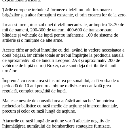
Țările europene trebuie să formeze divizii nu prin fuzionarea
brigăzilor și a altor formațiuni existente, ci prin crearea lor de la zero.
Iar acest lucru, în cazul unei divizii mecanizate, ar implica 18-20 de
mii de oameni, 200-300 de tancuri, 400-600 de transportoare
blindate și vehicule de luptă pentru infanterie, 100 de sisteme de
artilerie și o mulțime de alte arme.
Aceste cifre ar trebui înmulțite cu doi, având în vedere necesitatea a
două brigăzi, iar cifrele totale ar trebui împărțite la producția anuală
de aproximativ 50 de tancuri Leopard 2A8 și aproximativ 200 de
vehicule de luptă cu roți Boxer, care sunt deja distribuite în anii
următori.
Împreună cu recrutarea și instruirea personalului, ar fi vorba de o
perioadă de 10 ani pentru a obține o divizie mecanizată grea
regulată, complet pregătită de luptă.
Mai este nevoie de consolidarea apărării antirachetă împotriva
rachetelor balistice cu rază medie de acțiune și intercontinentale,
precum și celor cu rază lungă de acțiune.
Atacurile cu rază lungă de acțiune vor fi afectate negativ de
înjumătățirea numărului de bombardiere strategice furnizate.