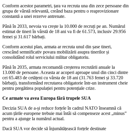
Conform acestor parametri, țara va recruta una din zece persoane din
grupa de vârstă relevantă, creând baza pentru o reaprovizionare
constantă a unei rezerve antrenate.
Până în 2033, nevoia va crește la 10.000 de recruți pe an. Numărul
estimat de tineri în vârstă de 18 ani va fi de 61.573, inclusiv 29.956
femei și 31.617 bărbați.
Conform acestui plan, armata ar recruta unul din șase tineri,
crescând semnificativ povara mobilizării asupra tinerilor și
consolidând rolul serviciului militar obligatoriu.
Până în 2035, armata recomandă creșterea recrutării anuale la
13.000 de persoane. Aceasta ar acoperi aproape unul din cinci dintre
cei 65.483 de cetățeni cu vârsta de 18 ani (31.763 femei și 33.720
bărbați), transformând recrutarea obligatorie într-un instrument cheie
pentru pregătirea populației pentru potențiale crize.
Ce armate va avea Europa fără trupele SUA
Decizia SUA de a-și reduce forțele în cadrul NATO înseamnă că
acum țările europene trebuie mai întâi să compenseze acest „minus”
pentru a ajunge la numărul actual.
Dacă SUA vor decide să înjumătățească forțele destinate