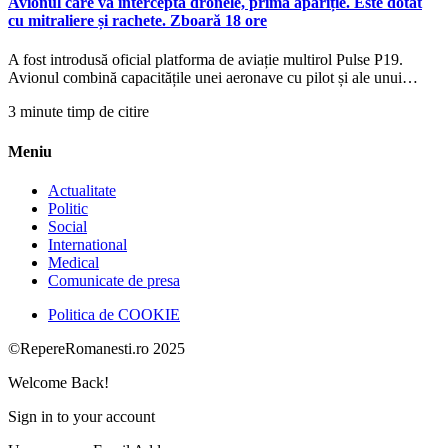
Avionul care va intercepta dronele, prima apariție. Este dotat
cu mitraliere și rachete. Zboară 18 ore
A fost introdusă oficial platforma de aviație multirol Pulse P19.
Avionul combină capacitățile unei aeronave cu pilot și ale unui…
3 minute timp de citire
Meniu
Actualitate
Politic
Social
International
Medical
Comunicate de presa
Politica de COOKIE
©RepereRomanesti.ro 2025
Welcome Back!
Sign in to your account