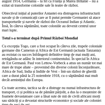
august 1914, Germania – la fel ca Franța și Marea Britanie – nu a
ezitat să transforme coloniile sale în teatre de război.
Obiectivul inițial al puterilor Antantei era distrugerea infrastructurii
navale și de comunicații care ar fi putut permite Germaniei să atace
transporturile și navele de război din Oceanul Indian și Atlantic.
Însă, în câteva săptămâni, toate coloniile au devenit centrul unor
mari lupte.
Totul s-a terminat după Primul Război Mondial
Cu excepția Togo, care a fost ocupat în câteva zile, trupele coloniale
germane din Camerun și Africa de Est Germană (actuala Tanzania)
au rezistat cu succes înfrângerii definitive timp de mai mulți ani,
retrăgându-se adânc în interiorul continentului. În special în Africa
de Est Germană. Paul von Lettow-Vorbeck a atras un număr tot mai
mare de trupe aliate – provenind din diverse colonii înconjurătoare,
Africa de Sud, India și Indiile de Vest – într-un război de gherilă
care a durat până la 25 noiembrie 1918, cu o săptămână mai mult
decât armistițiul din Europa.
Cu toate acestea, tactica sa de a distruge nu numai infrastructura de
transport, ci și politica sa de pământ pârjolit, a dus la o moștenire de
foamete devastatoare care a lăsat sute de mii de civili africani morți
sau sărăciți și a devastat structurile economice și sociale ale coloniei
timp de zeci de ani.