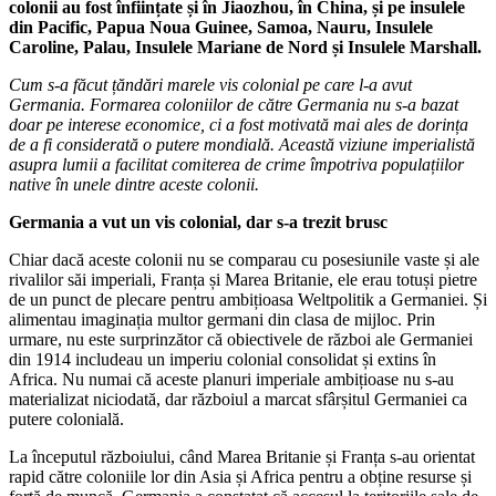
colonii au fost înființate și în Jiaozhou, în China, și pe insulele
din Pacific, Papua Noua Guinee, Samoa, Nauru, Insulele
Caroline, Palau, Insulele Mariane de Nord și Insulele Marshall.
Cum s-a făcut țăndări marele vis colonial pe care l-a avut
Germania. Formarea coloniilor de către Germania nu s-a bazat
doar pe interese economice, ci a fost motivată mai ales de dorința
de a fi considerată o putere mondială. Această viziune imperialistă
asupra lumii a facilitat comiterea de crime împotriva populațiilor
native în unele dintre aceste colonii.
Germania a vut un vis colonial, dar s-a trezit brusc
Chiar dacă aceste colonii nu se comparau cu posesiunile vaste și ale
rivalilor săi imperiali, Franța și Marea Britanie, ele erau totuși pietre
de un punct de plecare pentru ambițioasa Weltpolitik a Germaniei. Și
alimentau imaginația multor germani din clasa de mijloc. Prin
urmare, nu este surprinzător că obiectivele de război ale Germaniei
din 1914 includeau un imperiu colonial consolidat și extins în
Africa. Nu numai că aceste planuri imperiale ambițioase nu s-au
materializat niciodată, dar războiul a marcat sfârșitul Germaniei ca
putere colonială.
La începutul războiului, când Marea Britanie și Franța s-au orientat
rapid către coloniile lor din Asia și Africa pentru a obține resurse și