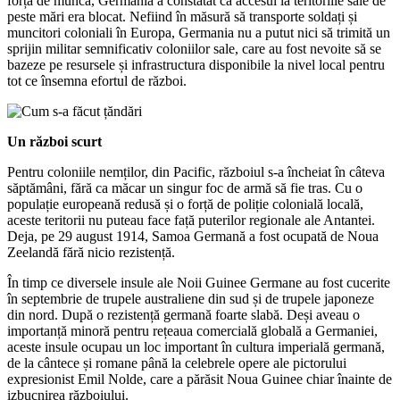
forță de muncă, Germania a constatat că accesul la teritoriile sale de
peste mări era blocat. Nefiind în măsură să transporte soldați și
muncitori coloniali în Europa, Germania nu a putut nici să trimită un
sprijin militar semnificativ coloniilor sale, care au fost nevoite să se
bazeze pe resursele și infrastructura disponibile la nivel local pentru
tot ce însemna efortul de război.
Un război scurt
Pentru coloniile nemților, din Pacific, războiul s-a încheiat în câteva
săptămâni, fără ca măcar un singur foc de armă să fie tras. Cu o
populație europeană redusă și o forță de poliție colonială locală,
aceste teritorii nu puteau face față puterilor regionale ale Antantei.
Deja, pe 29 august 1914, Samoa Germană a fost ocupată de Noua
Zeelandă fără nicio rezistență.
În timp ce diversele insule ale Noii Guinee Germane au fost cucerite
în septembrie de trupele australiene din sud și de trupele japoneze
din nord. După o rezistență germană foarte slabă. Deși aveau o
importanță minoră pentru rețeaua comercială globală a Germaniei,
aceste insule ocupau un loc important în cultura imperială germană,
de la cântece și romane până la celebrele opere ale pictorului
expresionist Emil Nolde, care a părăsit Noua Guinee chiar înainte de
izbucnirea războiului.