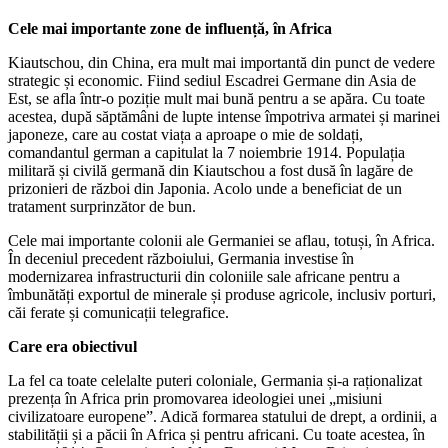
Cele mai importante zone de influență, în Africa
Kiautschou, din China, era mult mai importantă din punct de vedere
strategic și economic. Fiind sediul Escadrei Germane din Asia de
Est, se afla într-o poziție mult mai bună pentru a se apăra. Cu toate
acestea, după săptămâni de lupte intense împotriva armatei și marinei
japoneze, care au costat viața a aproape o mie de soldați,
comandantul german a capitulat la 7 noiembrie 1914. Populația
militară și civilă germană din Kiautschou a fost dusă în lagăre de
prizonieri de război din Japonia. Acolo unde a beneficiat de un
tratament surprinzător de bun.
Cele mai importante colonii ale Germaniei se aflau, totuși, în Africa.
În deceniul precedent războiului, Germania investise în
modernizarea infrastructurii din coloniile sale africane pentru a
îmbunătăți exportul de minerale și produse agricole, inclusiv porturi,
căi ferate și comunicații telegrafice.
Care era obiectivul
La fel ca toate celelalte puteri coloniale, Germania și-a raționalizat
prezența în Africa prin promovarea ideologiei unei „misiuni
civilizatoare europene”. Adică formarea statului de drept, a ordinii, a
stabilității și a păcii în Africa și pentru africani. Cu toate acestea, în