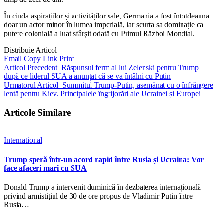
În ciuda aspirațiilor și activităților sale, Germania a fost întotdeauna
doar un actor minor în lumea imperială, iar scurta sa dominație ca
putere colonială a luat sfârșit odată cu Primul Război Mondial.
Distribuie Articol
Email
Copy Link
Print
Articol Precedent
Răspunsul ferm al lui Zelenski pentru Trump
după ce liderul SUA a anunțat că se va întâlni cu Putin
Urmatorul Articol
Summitul Trump-Putin, asemănat cu o înfrângere
lentă pentru Kiev. Principalele îngrijorări ale Ucrainei și Europei
Articole Similare
International
Trump speră într-un acord rapid între Rusia și Ucraina: Vor
face afaceri mari cu SUA
Donald Trump a intervenit duminică în dezbaterea internațională
privind armistițiul de 30 de ore propus de Vladimir Putin între
Rusia…