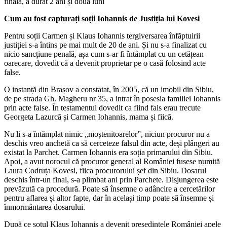
finală, a durat 2 ani și două luni
Cum au fost capturați soții Iohannis de Justiția lui Kovesi
Pentru soții Carmen și Klaus Iohannis tergiversarea înfăptuirii
justiției s-a întins pe mai mult de 20 de ani. Și nu s-a finalizat cu
nicio sancțiune penală, așa cum s-ar fi întâmplat cu un cetățean
oarecare, dovedit că a devenit proprietar pe o casă folosind acte
false.
O instanță din Brașov a constatat, în 2005, că un imobil din Sibiu,
de pe strada Gh. Magheru nr 35, a intrat în posesia familiei Iohannis
prin acte false. În testamentul dovedit ca fiind fals erau trecute
Georgeta Lazurcă și Carmen Iohannis, mama și fiică.
Nu li s-a întâmplat nimic „moștenitoarelor”, niciun procuror nu a
deschis vreo anchetă ca să cerceteze falsul din acte, deși plângeri au
existat la Parchet. Carmen Iohannis era soția primarului din Sibiu.
Apoi, a avut norocul că procuror general al României fusese numită
Laura Codruța Kovesi, fiica procurorului șef din Sibiu. Dosarul
deschis într-un final, s-a plimbat ani prin Parchete. Disjungerea este
prevăzută ca procedură. Poate să însemne o adâncire a cercetărilor
pentru aflarea și altor fapte, dar în același timp poate să însemne și
înmormântarea dosarului.
După ce soțul Klaus Iohannis a devenit președintele României apele