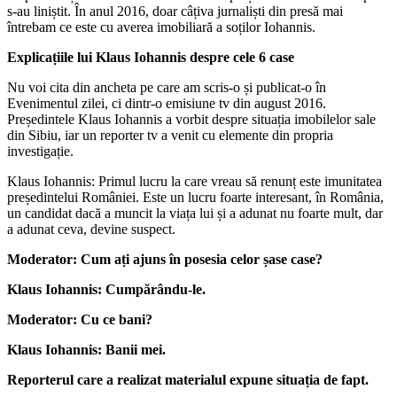
s-au liniștit. În anul 2016, doar câțiva jurnaliști din presă mai
întrebam ce este cu averea imobiliară a soților Iohannis.
Explicațiile lui Klaus Iohannis despre cele 6 case
Nu voi cita din ancheta pe care am scris-o și publicat-o în
Evenimentul zilei, ci dintr-o emisiune tv din august 2016.
Președintele Klaus Iohannis a vorbit despre situația imobilelor sale
din Sibiu, iar un reporter tv a venit cu elemente din propria
investigație.
Klaus Iohannis: Primul lucru la care vreau să renunț este imunitatea
președintelui României. Este un lucru foarte interesant, în România,
un candidat dacă a muncit la viața lui și a adunat nu foarte mult, dar
a adunat ceva, devine suspect.
Moderator: Cum ați ajuns în posesia celor șase case?
Klaus Iohannis: Cumpărându-le.
Moderator: Cu ce bani?
Klaus Iohannis: Banii mei.
Reporterul care a realizat materialul expune situația de fapt.