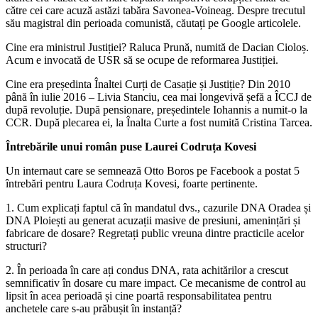
către cei care acuză astăzi tabăra Savonea-Voineag. Despre trecutul
său magistral din perioada comunistă, căutați pe Google articolele.
Cine era ministrul Justiției? Raluca Prună, numită de Dacian Cioloș.
Acum e invocată de USR să se ocupe de reformarea Justiției.
Cine era președinta Înaltei Curți de Casație și Justiție? Din 2010
până în iulie 2016 – Livia Stanciu, cea mai longevivă șefă a ÎCCJ de
după revoluție. După pensionare, președintele Iohannis a numit-o la
CCR. După plecarea ei, la Înalta Curte a fost numită Cristina Tarcea.
Întrebările unui român puse Laurei Codruța Kovesi
Un internaut care se semnează Otto Boros pe Facebook a postat 5
întrebări pentru Laura Codruța Kovesi, foarte pertinente.
1. Cum explicați faptul că în mandatul dvs., cazurile DNA Oradea și
DNA Ploiești au generat acuzații masive de presiuni, amenințări și
fabricare de dosare? Regretați public vreuna dintre practicile acelor
structuri?
2. În perioada în care ați condus DNA, rata achitărilor a crescut
semnificativ în dosare cu mare impact. Ce mecanisme de control au
lipsit în acea perioadă și cine poartă responsabilitatea pentru
anchetele care s-au prăbușit în instanță?