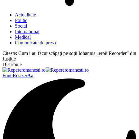
Actualitate
Politic
Social
International
Medical
Comunicate de presa
Citeste:
Cum i-au făcut scăpați pe soții Iohannis „eroii Recorder” din
Justiție
Distribuie
Font Resizer
Aa