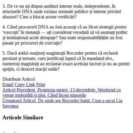
3. De ce nu ați dispus audituri interne reale, independente, în
structurile DNA unde existau semnale publice și interne privind
abuzuri? Cine a blocat aceste verificări?
4. Când procurorii DNA au fost acuzați că au făcut strategii pentru
‘execuții’ în instanță — ați considerat vreodată să vă asumați politic
și instituțional acele derapaje? Sau toate responsabilitățile au fost
pasate pe procurori de execuție?
5. Dacă astăzi susțineți magistrații Recorder pentru că reclamă
presiuni și teroare, cum justificați faptul că în mandatul dvs.,
numeroși magistrați au reclamat exact aceleași lucruri și nu au primit
sprijin, ci deseori reacții ostile?
Distribuie Articol
Email
Copy Link
Print
Articol Precedent
Prognoza meteo, 13 decembrie. Weekend cu
vreme mohorâtă și ploi. Când încep ninsorile
Urmatorul Articol
De unde are Recorder banii. Cum a urcat Lia
Savonea
Articole Similare