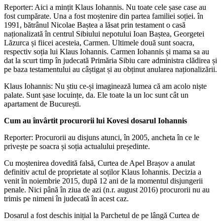
Reporter: Aici a mințit Klaus Iohannis. Nu toate cele șase case au
fost cumpărate. Una a fost moștenire din partea familiei soției. în
1991, bătrânul Nicolae Baștea a lăsat prin testament o casă
naționalizată în centrul Sibiului nepotului Ioan Baștea, Georgetei
Lăzurca și fiicei acesteia, Carmen. Ultimele două sunt soacra,
respectiv soția lui Klaus Iohannis. Carmen Iohannis și mama sa au
dat la scurt timp în judecată Primăria Sibiu care administra clădirea și
pe baza testamentului au câștigat și au obținut anularea naționalizării.
Klaus Iohannis: Nu știu ce-și imaginează lumea că am acolo niște
palate. Sunt șase locuințe, da. Ele toate la un loc sunt cât un
apartament de București.
Cum au învârtit procurorii lui Kovesi dosarul Iohannis
Reporter: Procurorii au disjuns atunci, în 2005, ancheta în ce le
privește pe soacra și soția actualului președinte.
Cu moștenirea dovedită falsă, Curtea de Apel Brașov a anulat
definitiv actul de proprietate al soților Klaus Iohannis. Decizia a
venit în noiembrie 2015, după 12 ani de la momentul disjungerii
penale. Nici până în ziua de azi (n.r. august 2016) procurorii nu au
trimis pe nimeni în judecată în acest caz.
Dosarul a fost deschis inițial la Parchetul de pe lângă Curtea de