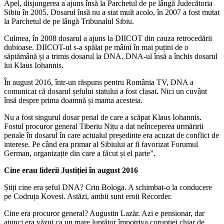
Apel, disjungerea a ajuns însă la Parchetul de pe lângă Judecătoria
Sibiu în 2005. Dosarul însă nu a stat mult acolo, în 2007 a fost mutat
la Parchetul de pe lângă Tribunalul Sibiu.
Culmea, în 2008 dosarul a ajuns la DIICOT din cauza retrocedării
dubioase. DIICOT-ul s-a spălat pe mâini în mai puțini de o
săptămână și a trimis dosarul la DNA. DNA-ul însă a închis dosarul
lui Klaus Iohannis.
În august 2016, într-un răspuns pentru România TV, DNA a
comunicat că dosarul șefului statului a fost clasat. Nici un cuvânt
însă despre prima doamnă și mama acesteia.
Nu a fost singurul dosar penal de care a scăpat Klaus Iohannis.
Fostul procuror general Tiberiu Nițu a dat neînceperea urmăririi
penale în dosarul în care actualul președinte era acuzat de conflict de
interese. Pe când era primar al Sibiului ar fi favorizat Forumul
German, organizație din care a făcut și el parte”.
Cine erau liderii Justiției în august 2016
Știți cine era șeful DNA? Crin Bologa. A schimbat-o la conducere
pe Codruța Kovesi. Astăzi, ambii sunt eroii Recorder.
Cine era procuror general? Augustin Lazăr. Azi e pensionar, dar
atunci era văzut ca un mare luptător împotriva corupției chiar de