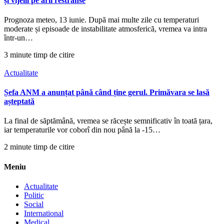
și vijelii pe arii restrânse
Prognoza meteo, 13 iunie. După mai multe zile cu temperaturi
moderate și episoade de instabilitate atmosferică, vremea va intra
într-un…
3 minute timp de citire
Actualitate
Șefa ANM a anunțat până când ține gerul. Primăvara se lasă
așteptată
La final de săptămână, vremea se răcește semnificativ în toată țara,
iar temperaturile vor coborî din nou până la -15…
2 minute timp de citire
Meniu
Actualitate
Politic
Social
International
Medical