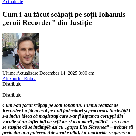
Actualitate
Cum i-au făcut scăpați pe soții Iohannis
„eroii Recorder” din Justiție
Ultima Actualizare December 14, 2025 3:00 am
Alexandru Robea
Distribuie
Distribuie
Cum i-au făcut scăpați pe soții Iohannis. Filmul realizat de
Recorder i-a făcut eroi pe unii judecători și procurori. Societății i
s-a indus ideea că magistrați care s-ar fi luptat cu corupții din
vocație și nu inflențați de șefii lor și mai-marii politicii – așa cum
se susține că se întâmplă azi cu „gașca Liei Slavonea” – trebuie să
preia din nou puterea. Adevărul e altul, iar mărturiile se găsesc în