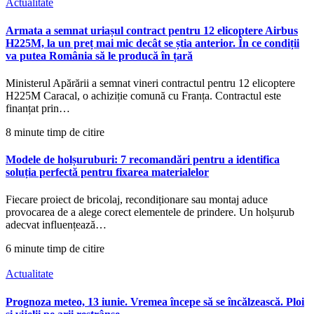
Actualitate
Armata a semnat uriașul contract pentru 12 elicoptere Airbus
H225M, la un preț mai mic decât se știa anterior. În ce condiții
va putea România să le producă în țară
Ministerul Apărării a semnat vineri contractul pentru 12 elicoptere
H225M Caracal, o achiziție comună cu Franța. Contractul este
finanțat prin…
8 minute timp de citire
Modele de holșuruburi: 7 recomandări pentru a identifica
soluția perfectă pentru fixarea materialelor
Fiecare proiect de bricolaj, recondiționare sau montaj aduce
provocarea de a alege corect elementele de prindere. Un holșurub
adecvat influențează…
6 minute timp de citire
Actualitate
Prognoza meteo, 13 iunie. Vremea începe să se încălzească. Ploi