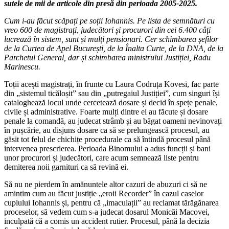
sutele de mii de articole din presă din perioada 2005-2025.
Cum i-au făcut scăpați pe soții Iohannis. Pe lista de semnături cu
vreo 600 de magistrați, judecători și procurori din cei 6.400 câți
lucrează în sistem, sunt și mulți pensionari. Cer schimbarea șefilor
de la Curtea de Apel București, de la Înalta Curte, de la DNA, de la
Parchetul General, dar și schimbarea ministrului Justiției, Radu
Marinescu.
Toții acești magistrați, în frunte cu Laura Codruța Kovesi, fac parte
din „sistemul ticăloșit” sau din „putregaiul Justiției”, cum singuri își
cataloghează locul unde cercetează dosare și decid în spețe penale,
civile și administrative. Foarte mulți dintre ei au făcute și dosare
penale la comandă, au judecat strâmb și au băgat oameni nevinovați
în pușcărie, au disjuns dosare ca să se prelungească procesul, au
găsit tot felul de chichițe procedurale ca să întindă procesul până
intervenea prescrierea. Perioada Binomului a adus funcții și bani
unor procurori și judecători, care acum semnează liste pentru
demiterea noii garnituri ca să revină ei.
Să nu ne pierdem în amănuntele altor cazuri de abuzuri ci să ne
amintim cum au făcut justiție „eroii Recorder” în cazul caselor
cuplului Iohannis și, pentru că „imaculații” au reclamat tărăgănarea
proceselor, să vedem cum s-a judecat dosarul Monicăi Macovei,
inculpată că a comis un accident rutier. Procesul, până la decizia