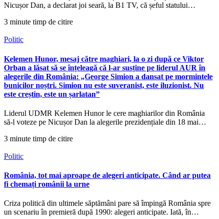
Nicușor Dan, a declarat joi seară, la B1 TV, că șeful statului…
3 minute timp de citire
Politic
Kelemen Hunor, mesaj către maghiari, la o zi după ce Viktor
Orban a lăsat să se înțeleagă că l-ar susține pe liderul AUR în
alegerile din România: „George Simion a dansat pe mormintele
bunicilor noștri. Simion nu este suveranist, este iluzionist. Nu
este creștin, este un șarlatan”
Liderul UDMR Kelemen Hunor le cere maghiarilor din România
să-l voteze pe Nicușor Dan la alegerile prezidențiale din 18 mai…
3 minute timp de citire
Politic
România, tot mai aproape de alegeri anticipate. Când ar putea
fi chemați românii la urne
Criza politică din ultimele săptămâni pare să împingă România spre
un scenariu în premieră după 1990: alegeri anticipate. Iată, în…