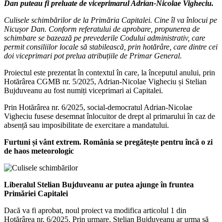
Dan puteau fi preluate de viceprimarul Adrian-Nicolae Vigheciu.
Culisele schimbărilor de la Primăria Capitalei. Cine îl va înlocui pe
Nicușor Dan. Conform referatului de aprobare, propunerea de
schimbare se bazează pe prevederile Codului administrativ, care
permit consiliilor locale să stabilească, prin hotărâre, care dintre cei
doi viceprimari pot prelua atribuțiile de Primar General.
Proiectul este prezentat în contextul în care, la începutul anului, prin
Hotărârea CGMB nr. 5/2025, Adrian-Nicolae Vigheciu și Stelian
Bujduveanu au fost numiți viceprimari ai Capitalei.
Prin Hotărârea nr. 6/2025, social-democratul Adrian-Nicolae
Vigheciu fusese desemnat înlocuitor de drept al primarului în caz de
absență sau imposibilitate de exercitare a mandatului.
Furtuni și vânt extrem. România se pregătește pentru încă o zi
de haos meteorologic
Liberalul Stelian Bujduveanu ar putea ajunge în fruntea
Primăriei Capitalei
Dacă va fi aprobat, noul proiect va modifica articolul 1 din
Hotărârea nr. 6/2025. Prin urmare, Stelian Bujduveanu ar urma să