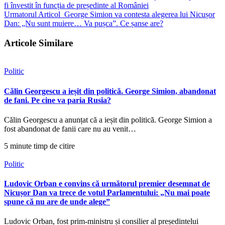
fi învestit în funcția de președinte al României
Urmatorul Articol
George Simion va contesta alegerea lui Nicușor
Dan: „Nu sunt muiere… Va pușca”. Ce șanse are?
Articole Similare
Politic
Călin Georgescu a ieșit din politică. George Simion, abandonat
de fani. Pe cine va paria Rusia?
Călin Georgescu a anunțat că a ieșit din politică. George Simion a
fost abandonat de fanii care nu au venit…
5 minute timp de citire
Politic
Ludovic Orban e convins că următorul premier desemnat de
Nicușor Dan va trece de votul Parlamentului: „Nu mai poate
spune că nu are de unde alege”
Ludovic Orban, fost prim-ministru și consilier al președintelui