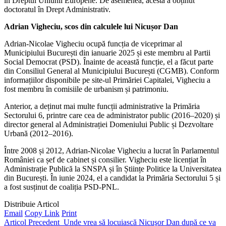
în Dreptul Uniunii Europene. De asemenea, acesta a obținut
doctoratul în Drept Administrativ.
Adrian Vigheciu, scos din calculele lui Nicușor Dan
Adrian-Nicolae Vigheciu ocupă funcția de viceprimar al
Municipiului București din ianuarie 2025 și este membru al Partii
Social Democrat (PSD). Înainte de această funcție, el a făcut parte
din Consiliul General al Municipiului București (CGMB). Conform
informațiilor disponibile pe site-ul Primăriei Capitalei, Vigheciu a
fost membru în comisiile de urbanism și patrimoniu.
Anterior, a deținut mai multe funcții administrative la Primăria
Sectorului 6, printre care cea de administrator public (2016–2020) și
director general al Administrației Domeniului Public și Dezvoltare
Urbană (2012–2016).
Între 2008 și 2012, Adrian-Nicolae Vigheciu a lucrat în Parlamentul
României ca șef de cabinet și consilier. Vigheciu este licențiat în
Administrație Publică la SNSPA și în Științe Politice la Universitatea
din București. În iunie 2024, el a candidat la Primăria Sectorului 5 și
a fost susținut de coaliția PSD-PNL.
Distribuie Articol
Email
Copy Link
Print
Articol Precedent
Unde vrea să locuiască Nicuşor Dan după ce va