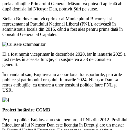
preia atribuțiile Primarului General. Măsura va putea fi aplicată abia
după demisia lui Nicușor Dan, potrivit Știri pe surse.
Stelian Bujduveanu, viceprimar al Municipiului București și
reprezentant al Partidului Național Liberal (PNL), activează în
administrația locală din 2016, când a fost ales pentru prima dată în
Consiliul General al Capitalei.
El a fost numit viceprimar în decembrie 2020, iar în ianuarie 2025 a
fost reales în această funcție, cu susținerea a 33 de consilieri
generali.
În mandatul său, Bujduveanu a coordonat transporturile, parcările
publice și patrimoniul orașului. În martie 2024, Nicușor Dan i-a
retras atribuțiile, ca urmare a unor tensiuni politice între PNL și
USR.
Proiect hotărâre CGMB
Pe plan politic, Bujduveanu este membru al PNL din 2012. Posibilul
înlocuitor al lui Nicușor Dan este licențiat în Drept și are un master