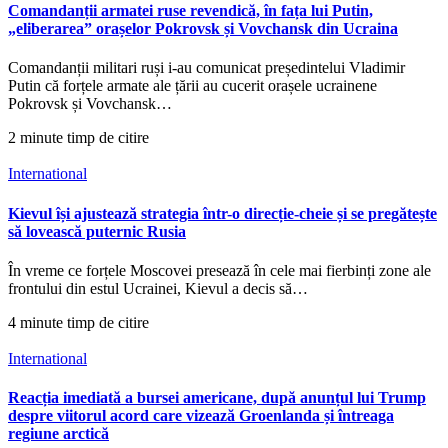
Comandanții armatei ruse revendică, în fața lui Putin,
„eliberarea” orașelor Pokrovsk și Vovchansk din Ucraina
Comandanții militari ruși i-au comunicat președintelui Vladimir
Putin că forțele armate ale țării au cucerit orașele ucrainene
Pokrovsk și Vovchansk…
2 minute timp de citire
International
Kievul își ajustează strategia într-o direcție-cheie și se pregătește
să lovească puternic Rusia
În vreme ce forțele Moscovei presează în cele mai fierbinți zone ale
frontului din estul Ucrainei, Kievul a decis să…
4 minute timp de citire
International
Reacția imediată a bursei americane, după anunțul lui Trump
despre viitorul acord care vizează Groenlanda și întreaga
regiune arctică