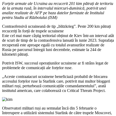
Forțele armate ale Ucraina au recucerit 201 kim pătrați de teritoriu
de la armata rusă, în intervalul miercuri-duminică, potrivit unei
analize realizate de AFP pe baza datelor furnizate de Institulul
pentru Studiu al Războiului (ISM)
Contraofensivă ucraineană de tip „blitzkrieg”. Peste 200 km pătrați
recuceriți în forță de trupele ucrainene
Este cel mai mare câștig teritorial obținut de Kiev într-un interval atât
de scurt de timp de la contraofensiva lansată în iunie 2023. Suprafața
recuperată este aproape egală cu totalul avansurilor realizate de
Rusia pe parcursul întregii luni decembrie, estimate la 244 de
kilometri pătrați.
Potrivit ISW, succesul operațiunilor ucrainene ar fi strâns legat de
problemele de comunicații ale forțelor ruse.
„Aceste contraatacuri ucrainene beneficiază probabil de blocarea
accesului forțelor ruse la Starlink care, potrivit mai multor bloggeri
militari ruși, perturbează comunicațiile comandamentului”, arată
institutul american, care colaborează cu Critical Threats Project.
Observatori militari ruși au semnalat încă din 5 februarie o
întrerupere a utilizării sistemului Starlink de către trupele Moscovei,