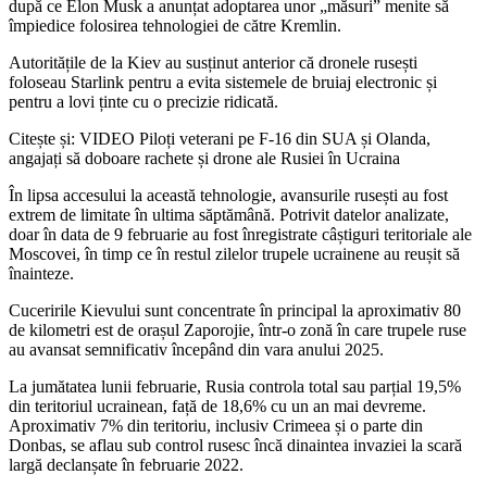
după ce Elon Musk a anunțat adoptarea unor „măsuri” menite să
împiedice folosirea tehnologiei de către Kremlin.
Autoritățile de la Kiev au susținut anterior că dronele rusești
foloseau Starlink pentru a evita sistemele de bruiaj electronic și
pentru a lovi ținte cu o precizie ridicată.
Citește și: VIDEO Piloți veterani pe F-16 din SUA și Olanda,
angajați să doboare rachete și drone ale Rusiei în Ucraina
În lipsa accesului la această tehnologie, avansurile rusești au fost
extrem de limitate în ultima săptămână. Potrivit datelor analizate,
doar în data de 9 februarie au fost înregistrate câștiguri teritoriale ale
Moscovei, în timp ce în restul zilelor trupele ucrainene au reușit să
înainteze.
Cuceririle Kievului sunt concentrate în principal la aproximativ 80
de kilometri est de orașul Zaporojie, într-o zonă în care trupele ruse
au avansat semnificativ începând din vara anului 2025.
La jumătatea lunii februarie, Rusia controla total sau parțial 19,5%
din teritoriul ucrainean, față de 18,6% cu un an mai devreme.
Aproximativ 7% din teritoriu, inclusiv Crimeea și o parte din
Donbas, se aflau sub control rusesc încă dinaintea invaziei la scară
largă declanșate în februarie 2022.