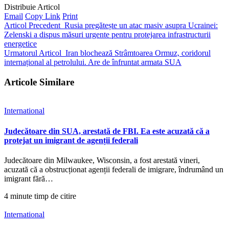
Distribuie Articol
Email
Copy Link
Print
Articol Precedent
Rusia pregătește un atac masiv asupra Ucrainei:
Zelenski a dispus măsuri urgente pentru protejarea infrastructurii
energetice
Urmatorul Articol
Iran blochează Strâmtoarea Ormuz, coridorul
internațional al petrolului. Are de înfruntat armata SUA
Articole Similare
International
Judecătoare din SUA, arestată de FBI. Ea este acuzată că a
protejat un imigrant de agenții federali
Judecătoare din Milwaukee, Wisconsin, a fost arestată vineri,
acuzată că a obstrucționat agenții federali de imigrare, îndrumând un
imigrant fără…
4 minute timp de citire
International